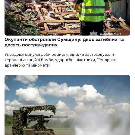
Окупанти обстріляли Сумщину: двоє загиблих та
десять постраждалих
Упродовж минулої доби російські війська застосовували
керовані авіаційні бомби, ударні безпілотники, FPV-дрони,
артилерію та міномети.