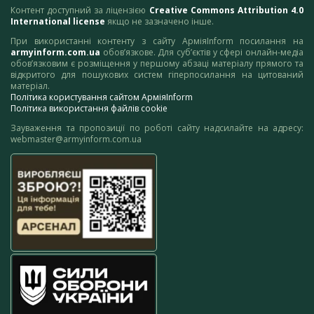
Контент доступний за ліцензією
Creative Commons Attribution 4.0
International license
якщо не зазначено інше.
При використанні контенту з сайту АрміяInform посилання на
armyinform.com.ua
обов’язкове. Для суб’єктів у сфері онлайн-медіа
обов’язковим є розміщення у першому абзаці матеріалу прямого та
відкритого для пошукових систем гіперпосилання на цитований
матеріал.
Політика користування сайтом АрміяInform
Політика використання файлів cookie
Зауваження та пропозиції по роботі сайту надсилайте на адресу:
webmaster@armyinform.com.ua