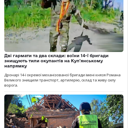
Дві гармати та два склади: воїни 14-ї бригади
знищують тили окупантів на Купʼянському
напрямку
Дронарі 14-ї окремої механізованої бригади імені князя Романа
Великого знищили транспорт, артилерію, склад та живу силу
ворога.