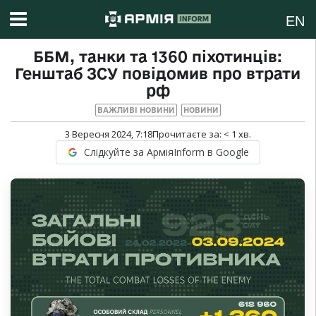
EN
ББМ, танки та 1360 піхотинців:
Генштаб ЗСУ повідомив про втрати
рф
ВАЖЛИВІ НОВИНИ
НОВИНИ
3 Вересня 2024, 7:18
Прочитаєте за:
< 1
хв.
Слідкуйте за АрміяInform в Google