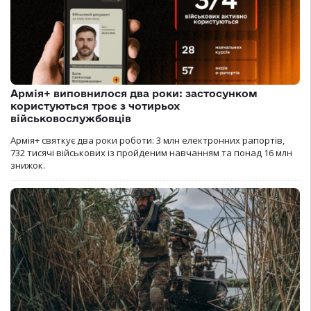
Армія+ виповнилося два роки: застосунком
користуються троє з чотирьох
військовослужбовців
Армія+ святкує два роки роботи: 3 млн електронних рапортів,
732 тисячі військових із пройденим навчанням та понад 16 млн
знижок.