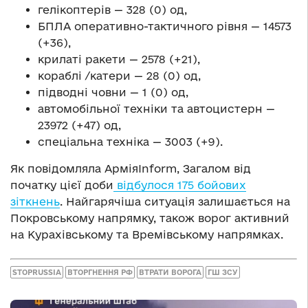
гелікоптерів — 328 (0) од,
БПЛА оперативно-тактичного рівня — 14573
(+36),
крилаті ракети — 2578 (+21),
кораблі /катери — 28 (0) од,
підводні човни — 1 (0) од,
автомобільної техніки та автоцистерн —
23972 (+47) од,
спеціальна техніка — 3003 (+9).
Як повідомляла АрміяInform, Загалом від
початку цієї доби
відбулося 175 бойових
зіткнень
. Найгарячіша ситуація залишається на
Покровському напрямку, також ворог активний
на Курахівському та Времівському напрямках.
STOPRUSSIA
ВТОРГНЕННЯ РФ
ВТРАТИ ВОРОГА
ГШ ЗСУ