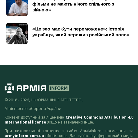
фільми не мають нічого спільного з
війною»
«Це зло має бути переможене»: історія
українця, який пережив російський полон
© 2018 - 2026, ІНФОРМАЦІЙНЕ АГЕНТСТВО,
Міністерство оборони України
Контент доступний за ліцензією
Creative Commons Attribution 4.0
International license
якщо не зазначено інше.
При використанні контенту з сайту АрміяInform посилання на
armyinform.com.ua
обов’язкове. Для суб’єктів у сфері онлайн-медіа