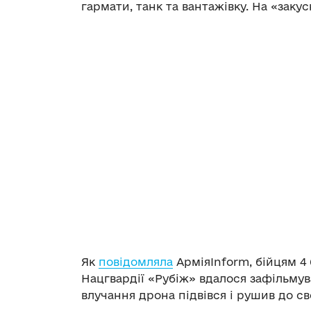
гармати, танк та вантажівку. На «заку
Як
повідомляла
АрміяInform, бійцям 4
Нацгвардії «Рубіж» вдалося зафільмув
влучання дрона підвівся і рушив до св