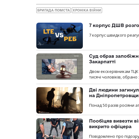
БРИГАДА ПОМСТА
ХРОНІКА ВІЙНИ
7 корпус ДШВ розго
7 корпус швидкого реагу
Суд обрав запобіжн
Закарпатті
Двом екскерівникам ТЦК 
тисячі чоловіків, обрано
Дві людини загинул
на Дніпропетровщи
Понад 50 разів росіяни 
Пообіцяв вивезти ві
викрито офіцера
Повідомлено про підозр