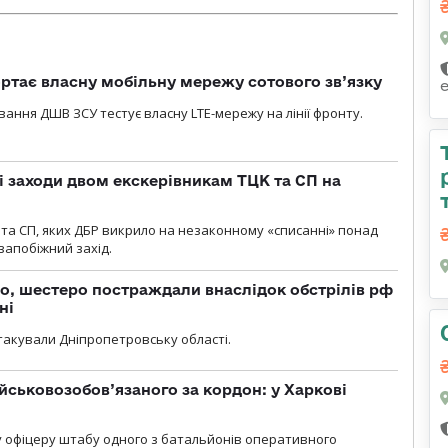
ртає власну мобільну мережу сотового зв’язку
вання ДШВ ЗСУ тестує власну LTE-мережу на лінії фронту.
і заходи двом екскерівникам ТЦК та СП на
та СП, яких ДБР викрило на незаконному «списанні» понад
 запобіжний захід.
о, шестеро постраждали внаслідок обстрілів рф
ні
атакували Дніпропетровську області.
йськовозобов’язаного за кордон: у Харкові
у офіцеру штабу одного з батальйонів оперативного