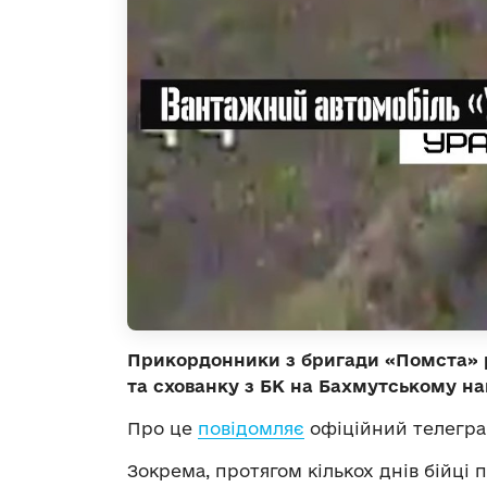
Прикордонники з бригади «Помста» р
та схованку з БК на Бахмутському н
Про це
повідомляє
офіційний телегра
Зокрема, протягом кількох днів бійці