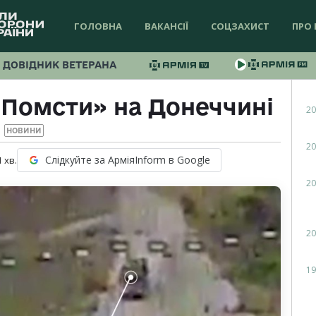
ГОЛОВНА
ВАКАНСІЇ
СОЦЗАХИСТ
ПРО 
ДОВІДНИК ВЕТЕРАНА
«Помсти» на Донеччині
20
НОВИНИ
20
Слідкуйте за АрміяInform в Google
1
хв.
20
20
19