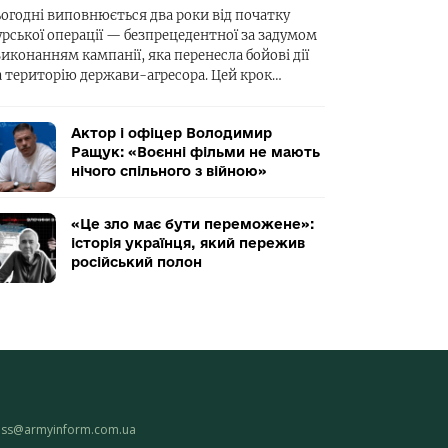
ьогодні виповнюється два роки від початку
урської операції — безпрецедентної за задумом
виконанням кампанії, яка перенесла бойові дії
а територію держави-агресора. Цей крок…
Актор і офіцер Володимир
Ращук: «Воєнні фільми не мають
нічого спільного з війною»
«Це зло має бути переможене»:
історія українця, який пережив
російський полон
ess@armyinform.com.ua