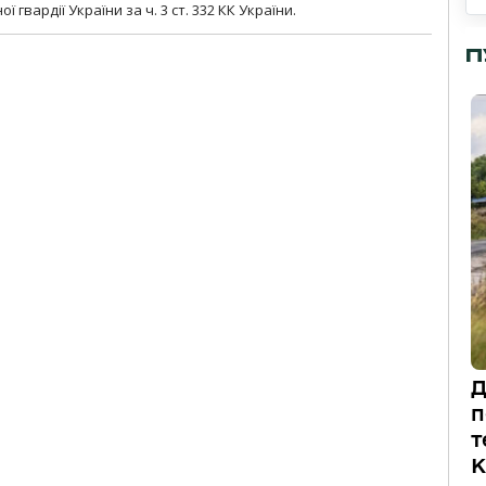
гвардії України за ч. 3 ст. 332 КК України.
П
Д
п
т
К