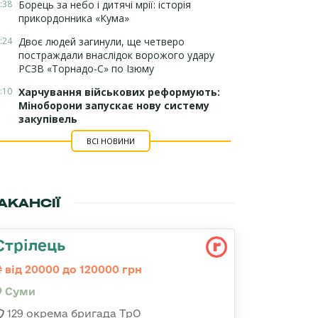
:38
Борець за небо і дитячі мрії: історія
прикордонника «Кума»
:24
Двоє людей загинули, ще четверо
постраждали внаслідок ворожого удару
РСЗВ «Торнадо-С» по Ізюму
:10
Харчування військових реформують:
Міноборони запускає нову систему
закупівель
ВСІ НОВИНИ
АКАНСІЇ
Стрілець
від 20000 до 120000 грн
Суми
129 окрема бригада ТрО