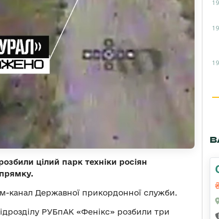
19
19
19
В
озбили цілий парк техніки росіян
апрямку.
м-канал Державної прикордонної служби.
 підрозділу РУБпАК «Фенікс» розбили три