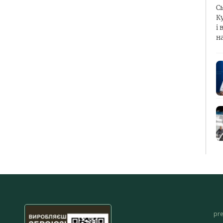
С
К
і 
н
pr