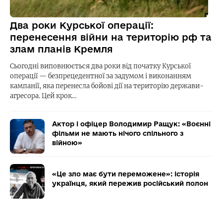
Два роки Курської операції:
перенесення війни на територію рф та
злам планів Кремля
Сьогодні виповнюється два роки від початку Курської
операції — безпрецедентної за задумом і виконанням
кампанії, яка перенесла бойові дії на територію держави-
агресора. Цей крок…
Актор і офіцер Володимир Ращук: «Воєнні
фільми не мають нічого спільного з
війною»
«Це зло має бути переможене»: історія
українця, який пережив російський полон