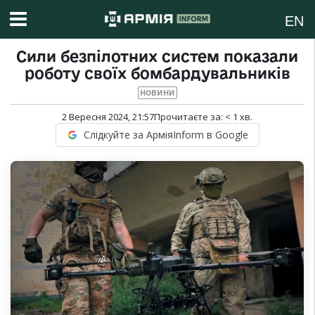
EN
Сили безпілотних систем показали
роботу своїх бомбардувальників
НОВИНИ
2 Вересня 2024, 21:57
Прочитаєте за:
< 1
хв.
Слідкуйте за АрміяInform в Google