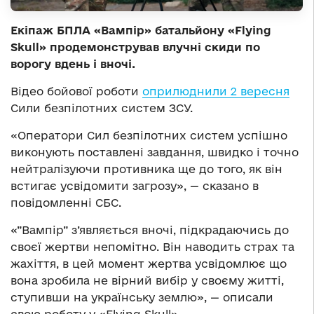
Екіпаж БПЛА «Вампір» батальйону «Flying
Skull» продемонстрував влучні скиди по
ворогу вдень і вночі.
Відео бойової роботи
оприлюднили 2 вересня
Сили безпілотних систем ЗСУ.
«Оператори Сил безпілотних систем успішно
виконують поставлені завдання, швидко і точно
нейтралізуючи противника ще до того, як він
встигає усвідомити загрозу», — сказано в
повідомленні СБС.
«”Вампір” з’являється вночі, підкрадаючись до
своєї жертви непомітно. Він наводить страх та
жахіття, в цей момент жертва усвідомлює що
вона зробила не вірний вибір у своєму житті,
ступивши на українську землю», — описали
свою роботу у «Flying Skull».