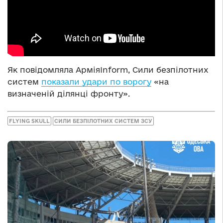
Як повідомляла АрміяInform, Сили безпілотних
систем
показали удари по ворогу
«на
визначеній ділянці фронту».
FLYING SKULL
СИЛИ БЕЗПІЛОТНИХ СИСТЕМ ЗСУ