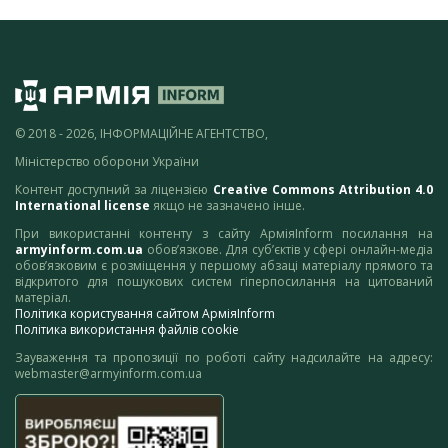
© 2018 - 2026, ІНФОРМАЦІЙНЕ АГЕНТСТВО,
Міністерство оборони України
Контент доступний за ліцензією
Creative Commons Attribution 4.0
International license
якщо не зазначено інше.
При використанні контенту з сайту АрміяInform посилання на
armyinform.com.ua
обов’язкове. Для суб’єктів у сфері онлайн-медіа
обов’язковим є розміщення у першому абзаці матеріалу прямого та
відкритого для пошукових систем гіперпосилання на цитований
матеріал.
Політика користування сайтом АрміяInform
Політика використання файлів cookie
Зауваження та пропозиції по роботі сайту надсилайте на адресу:
webmaster@armyinform.com.ua