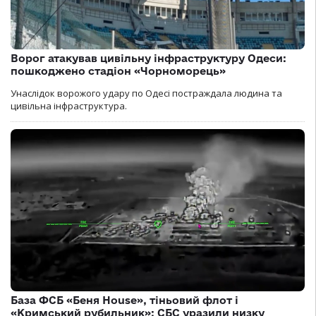
Ворог атакував цивільну інфраструктуру Одеси:
пошкоджено стадіон «Чорноморець»
Унаслідок ворожого удару по Одесі постраждала людина та
цивільна інфраструктура.
База ФСБ «Беня House», тіньовий флот і
«Кримський рубильник»: СБС уразили низку