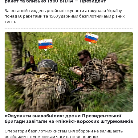
ракет та близько 1560 БПЛА — Президент
За останній тиждень російські окупанти атакували Україну
понад 60 ракетами та 1560 ударними безпілотниками різних
типів.
«Окупанти знахабніли»: дрони Президентської
бригади завітали на «пікнік» ворожих штурмовиків
Оператори безпілотних систем Сил оборони не залишають
російським штурмовикам часу на перепочинок.