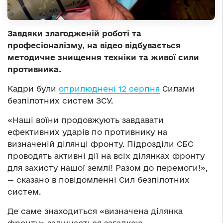
Завдяки злагодженій роботі та
професіоналізму, на відео відбувається
методичне знищення техніки та живої сили
противника.
Кадри були
оприлюднені 12 серпня
Силами
безпілотних систем ЗСУ.
«Наші воїни продовжують завдавати
ефективних ударів по противнику на
визначеній ділянці фронту. Підрозділи СБС
проводять активні дії на всіх ділянках фронту
для захисту нашої землі! Разом до перемоги!»,
— сказано в повідомленні Сил безпілотних
систем.
Де саме знаходиться «визначена ділянка
фронту» залишається загадкою.