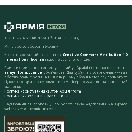
© 2018 - 2026, ІНФОРМАЦІЙНЕ АГЕНТСТВО,
Міністерство оборони України
Контент доступний за ліцензією
Creative Commons Attribution 4.0
International license
якщо не зазначено інше.
При використанні контенту з сайту АрміяInform посилання на
armyinform.com.ua
обов’язкове. Для суб’єктів у сфері онлайн-медіа
обов’язковим є розміщення у першому абзаці матеріалу прямого та
відкритого для пошукових систем гіперпосилання на цитований
матеріал.
Політика користування сайтом АрміяInform
Політика використання файлів cookie
Зауваження та пропозиції по роботі сайту надсилайте на адресу:
webmaster@armyinform.com.ua