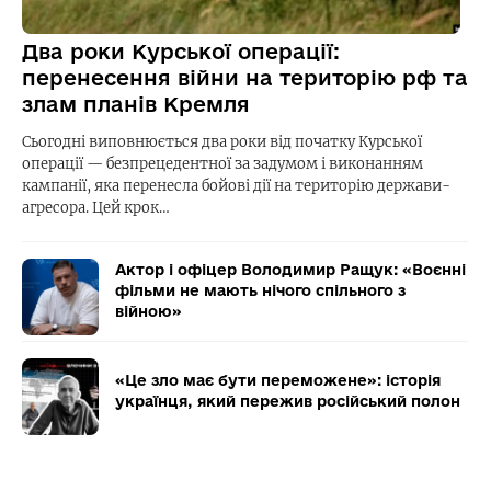
Два роки Курської операції:
перенесення війни на територію рф та
злам планів Кремля
Сьогодні виповнюється два роки від початку Курської
операції — безпрецедентної за задумом і виконанням
кампанії, яка перенесла бойові дії на територію держави-
агресора. Цей крок…
Актор і офіцер Володимир Ращук: «Воєнні
фільми не мають нічого спільного з
війною»
«Це зло має бути переможене»: історія
українця, який пережив російський полон