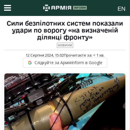
EN
Сили безпілотних систем показали
удари по ворогу «на визначеній
ділянці фронту»
НОВИНИ
12 Серпня 2024, 15:02
Прочитаєте за:
< 1
хв.
Слідкуйте за АрміяInform в Google