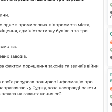
ини.
о одне з промислових підприємств міста,
міщення, адміністративну будівлю та три
иємства.
вих заводів.
а фактом порушення законів та звичаїв війни
на своїх ресурсах поширює інформацію про
 направлялась у Суджу, хоча насправді ракети
о чекала на завантаження сої.