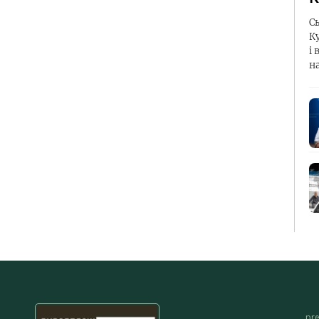
С
К
і 
н
pr