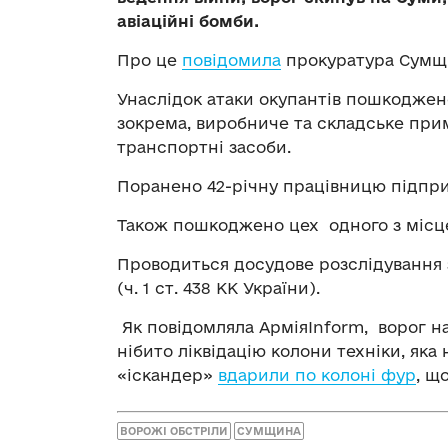
авіаційні бомби.
Про це
повідомила
прокуратура Сумщ
Унаслідок атаки окупантів пошкоджен
зокрема, виробниче та складське при
транспортні засоби.
Поранено 42-річну працівницю підпр
Також пошкоджено цех одного з місце
Проводиться досудове розслідування з
(ч. 1 ст. 438 КК України).
Як повідомляла АрміяInform, ворог 
нібито ліквідацію колони техніки, яка
«іскандер»
вдарили по колоні фур
, щ
ВОРОЖІ ОБСТРІЛИ
СУМЩИНА