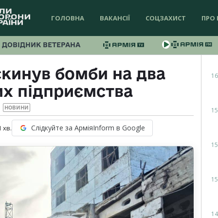
ГОЛОВНА
ВАКАНСІЇ
СОЦЗАХИСТ
ПРО 
ДОВІДНИК ВЕТЕРАНА
скинув бомби на два
16
х підприємства
НОВИНИ
15
Слідкуйте за АрміяInform в Google
1
хв.
15
15
14