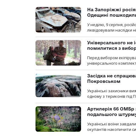
На Запоріжжі росія
Одещині пошкодили
У неділю, 9 серпня, росі
ліквідовували наслідки н
Універсального не і
помилитися з вибо
Перед вибором екіпірув
універсального комплекту,
Засідка не спрацюв
Покровськом
Українські захисники вия
одному з териконів під 
Артилерія 66 ОМБр 
подальшого штурм
Українські воїни завдал
окупантів накопичити с