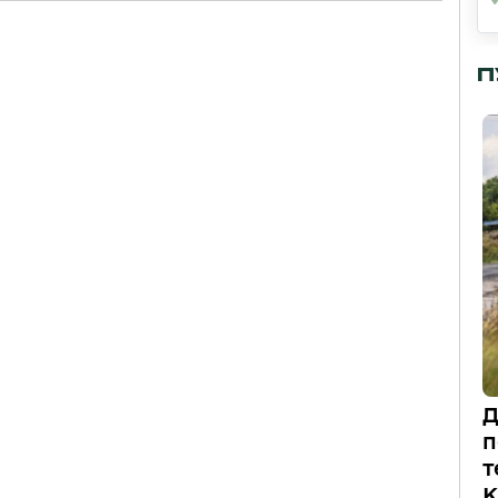
П
Д
п
т
К