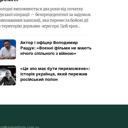
ьогодні виповнюється два роки від початку
урської операції — безпрецедентної за задумом
виконанням кампанії, яка перенесла бойові дії
а територію держави-агресора. Цей крок…
Актор і офіцер Володимир
Ращук: «Воєнні фільми не мають
нічого спільного з війною»
«Це зло має бути переможене»:
історія українця, який пережив
російський полон
ess@armyinform.com.ua