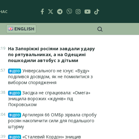
НАС
ENGLISH
:19
На Запоріжжі росіяни завдали удару
по рятувальниках, а на Одещині
пошкодили автобус з дітьми
:57
Універсального не існує: «Вуду»
ВІДЕО
поділився досвідом, як не помилитися з
вибором спорядження
:38
Засідка не спрацювала: «Омега»
ВІДЕО
знищила ворожих «ждунів» під
Покровськом
:04
Артилерія 66 ОМБр зірвала спробу
ВІДЕО
росіян накопичити сили для подальшого
штурму
:39
«Сталевий Кордон» знищив
ВІДЕО