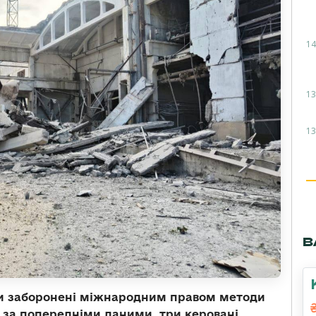
14
13
13
В
ючи заборонені міжнародним правом методи
, за попередніми даними, три керовані