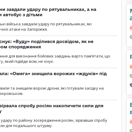
ни завдали удару по рятувальниках, а на
 автобус з дітьми
йські війська завдали удару по рятувальниках, які
ічної атаки на Запоріжжя.
снує: «Вуду» поділився досвідом, як не
ром спорядження
ання для виконання бойових завдань варто пам’ятати, що
 який підійде всім, не існує.
ала: «Омега» знищила ворожих «ждунів» під
вили та знищили ворожі дрони, які готували засідку на
Покровськом.
зірвала спробу росіян накопичити сили для
у
и удару по району зосередження росіян, зірвавши спробу
или для подальшого штурму.