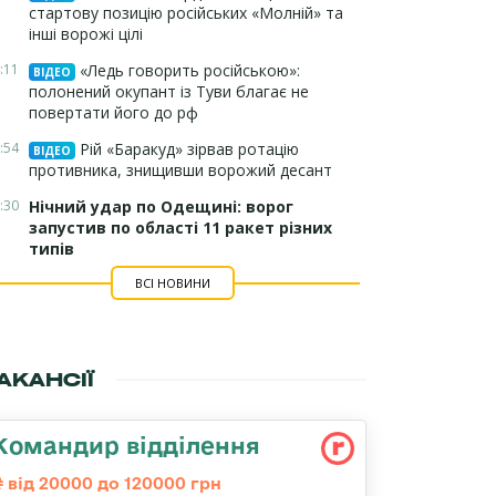
стартову позицію російських «Молній» та
інші ворожі цілі
:11
«Ледь говорить російською»:
ВІДЕО
полонений окупант із Туви благає не
повертати його до рф
:54
Рій «Баракуд» зірвав ротацію
ВІДЕО
противника, знищивши ворожий десант
:30
Нічний удар по Одещині: ворог
запустив по області 11 ракет різних
типів
ВСІ НОВИНИ
АКАНСІЇ
Командир відділення
від 20000 до 120000 грн