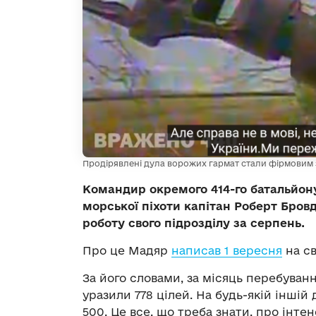
Продірявлені дула ворожих гармат стали фірмовим 
Командир окремого 414-го батальйону
морської піхоти капітан Роберт Бров
роботу свого підрозділу за серпень.
Про це Мадяр
написав 1 вересня
на св
За його словами, за місяць перебуван
уразили 778 цілей. На будь-якій іншій
500. Це все, що треба знати, про інтен