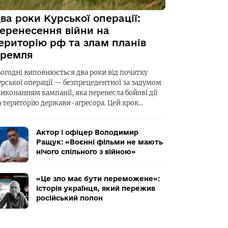
ва роки Курської операції:
еренесення війни на
ериторію рф та злам планів
ремля
ьогодні виповнюється два роки від початку
урської операції — безпрецедентної за задумом
виконанням кампанії, яка перенесла бойові дії
а територію держави-агресора. Цей крок…
Актор і офіцер Володимир
Ращук: «Воєнні фільми не мають
нічого спільного з війною»
«Це зло має бути переможене»:
історія українця, який пережив
російський полон