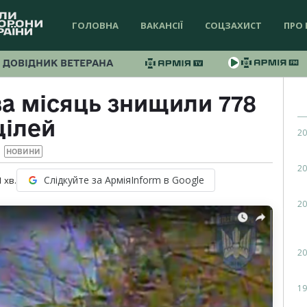
ГОЛОВНА
ВАКАНСІЇ
СОЦЗАХИСТ
ПРО 
ДОВІДНИК ВЕТЕРАНА
а місяць знищили 778
цілей
20
НОВИНИ
20
Слідкуйте за АрміяInform в Google
1
хв.
20
20
19