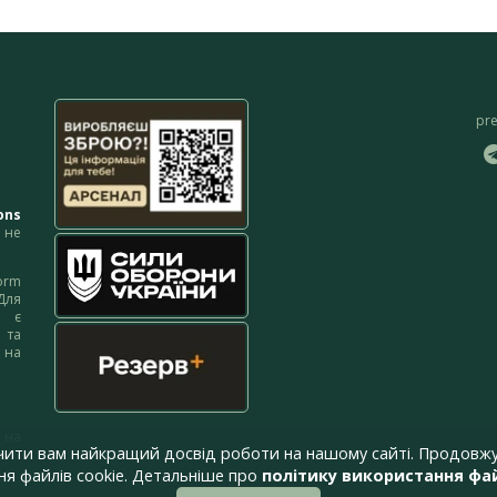
pr
ons
не
orm
Для
м є
 та
 на
 на
чити вам найкращий досвід роботи на нашому сайті. Продовжу
я файлів cookie. Детальніше про
політику використання фай