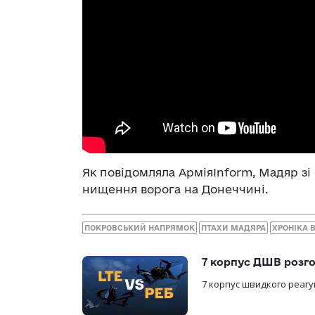
Як повідомляла АрміяInform, Мадяр з
нищення ворога на Донеччині.
ПОКРОВСЬКИЙ НАПРЯМОК
ПТАХИ МАДЯРА
ХРОНІКА 
7 корпус ДШВ розго
7 корпус швидкого реагу