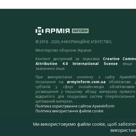
© 2018 - 2026, ІНФОРМАЦІЙНЕ АГЕНТСТВО,
Міністерство оборони України
Контент доступний за ліцензією
Creative Comm
Attribution 4.0 International license
якщо 
зазначено інше.
При використанні контенту з сайту АрміяInf
посилання на
armyinform.com.ua
обов’язкове. 
суб’єктів у сфері онлайн-медіа обов’язкови
розміщення у першому абзаці матеріалу прямого
відкритого для пошукових систем гіперпосилання
цитований матеріал.
Політика користування сайтом АрміяInform
Політика використання файлів cookie
Зауваження та пропозиції по роботі сайту надсилайте
Ми використовуємо файли cookie, щоб забезпе
адресу:
webmaster@armyinform.com.ua
використанн