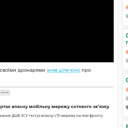
і своїми дронарями
зняв ціле кіно
про
ВІЙНИ
ртає власну мобільну мережу сотового зв’язку
вання ДШВ ЗСУ тестує власну LTE-мережу на лінії фронту.