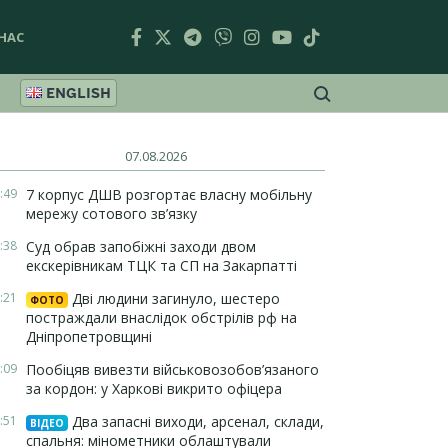
НАС
ENGLISH
07.08.2026
:49
7 корпус ДШВ розгортає власну мобільну
мережу сотового зв’язку
:38
Суд обрав запобіжні заходи двом
екскерівникам ТЦК та СП на Закарпатті
:21
Дві людини загинуло, шестеро
ФОТО
постраждали внаслідок обстрілів рф на
Дніпропетровщині
:09
Пообіцяв вивезти військовозобов’язаного
за кордон: у Харкові викрито офіцера
:51
Два запасні виходи, арсенал, склади,
ВІДЕО
спальня: мінометники облаштували