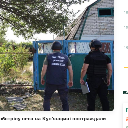
19
19
19
В
 обстрілу села на Купʼянщині постраждали