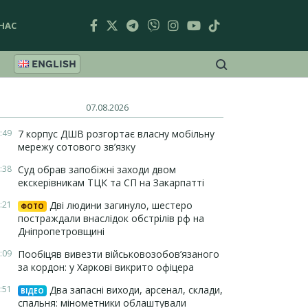
НАС
ENGLISH
07.08.2026
:49
7 корпус ДШВ розгортає власну мобільну
мережу сотового зв’язку
:38
Суд обрав запобіжні заходи двом
екскерівникам ТЦК та СП на Закарпатті
:21
Дві людини загинуло, шестеро
ФОТО
постраждали внаслідок обстрілів рф на
Дніпропетровщині
:09
Пообіцяв вивезти військовозобов’язаного
за кордон: у Харкові викрито офіцера
:51
Два запасні виходи, арсенал, склади,
ВІДЕО
спальня: мінометники облаштували