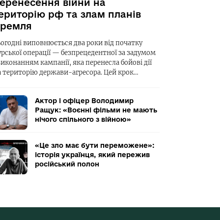
еренесення війни на
ериторію рф та злам планів
ремля
ьогодні виповнюється два роки від початку
урської операції — безпрецедентної за задумом
виконанням кампанії, яка перенесла бойові дії
а територію держави-агресора. Цей крок…
Актор і офіцер Володимир
Ращук: «Воєнні фільми не мають
нічого спільного з війною»
«Це зло має бути переможене»:
історія українця, який пережив
російський полон