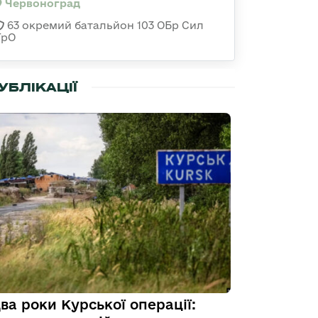
Червоноград
63 окремий батальйон 103 ОБр Сил
ТрО
УБЛІКАЦІЇ
ва роки Курської операції: