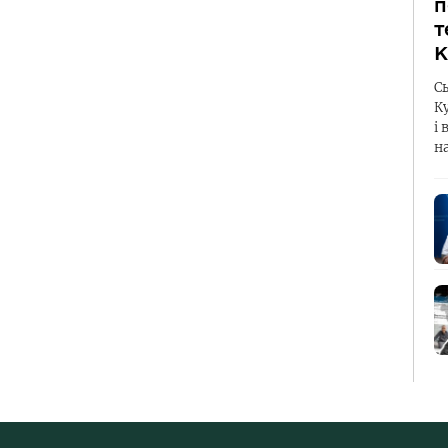
п
т
К
С
К
і 
н