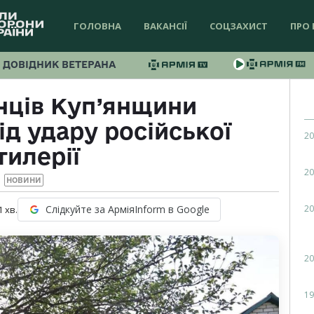
ГОЛОВНА
ВАКАНСІЇ
СОЦЗАХИСТ
ПРО 
ДОВІДНИК ВЕТЕРАНА
нців Куп’янщини
д удару російської
20
тилерії
20
НОВИНИ
20
Слідкуйте за АрміяInform в Google
1
хв.
20
19