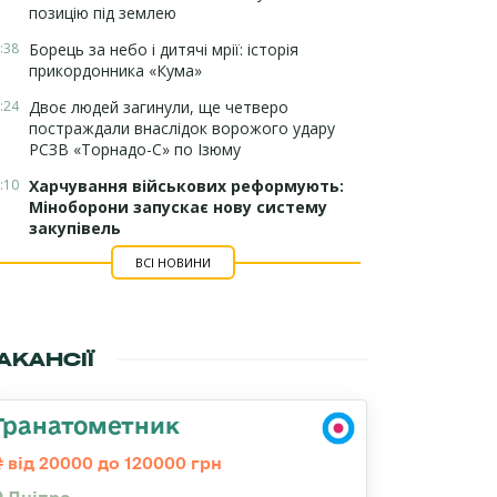
позицію під землею
:38
Борець за небо і дитячі мрії: історія
прикордонника «Кума»
:24
Двоє людей загинули, ще четверо
постраждали внаслідок ворожого удару
РСЗВ «Торнадо-С» по Ізюму
:10
Харчування військових реформують:
Міноборони запускає нову систему
закупівель
ВСІ НОВИНИ
АКАНСІЇ
Гранатометник
від 20000 до 120000 грн