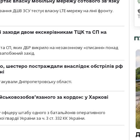
ртає власну мобільну мережу сотового зв’язку
вання ДШВ ЗСУ тестує власну LTE-мережу на лінії фронту.
і заходи двом екскерівникам ТЦК та СП на
П
та СП, яких ДБР викрило на незаконному «списанні» понад
 запобіжний захід.
о, шестеро постраждали внаслідок обстрілів рф
ні
атакували Дніпропетровську області.
йськовозобов’язаного за кордон: у Харкові
у офіцеру штабу одного з батальйонів оперативного
гвардії України за ч. 3 ст. 332 КК України.
Д