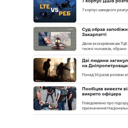
7 корпус ДШВ розго
7 корпус швидкого реагу
Суд обрав запобіжн
Закарпатті
Двом екскерівникам ТЦК 
тисячі чоловіків, обрано
Дві людини загинул
на Дніпропетровщи
Понад 50 разів росіяни 
Пообіцяв вивезти ві
викрито офіцера
Повідомлено про підозр
призначення Національної 