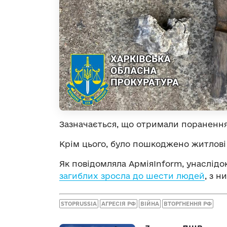
Зазначається, що отримали поранення тр
Крім цього, було пошкоджено житлові
Як повідомляла АрміяInform, унаслідо
загиблих зросла до шести людей
, з н
STOPRUSSIA
АГРЕСІЯ РФ
ВІЙНА
ВТОРГНЕННЯ РФ