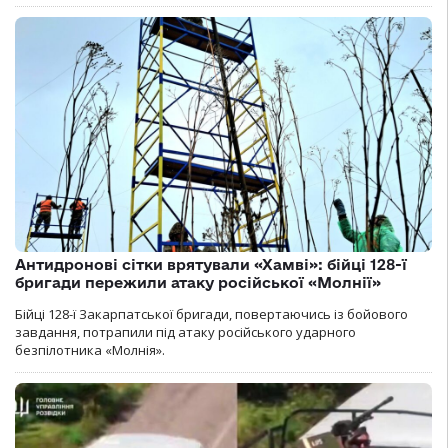
Антидронові сітки врятували «Хамві»: бійці 128-ї
бригади пережили атаку російської «Молнії»
Бійці 128-ї Закарпатської бригади, повертаючись із бойового
завдання, потрапили під атаку російського ударного
безпілотника «Молнія».