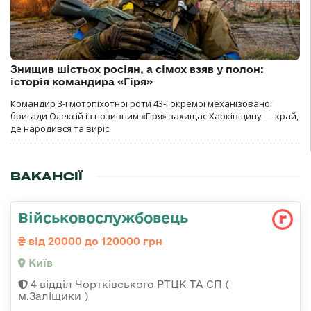
Знищив шістьох росіян, а сімох взяв у полон:
історія командира «Гіря»
Командир 3-ї мотопіхотної роти 43-ї окремої механізованої
бригади Олексій із позивним «Гіря» захищає Харківщину — край,
де народився та виріс.
ВАКАНСІЇ
Військовослужбовець
від 20000 до 120000 грн
Київ
4 відділ Чортківського РТЦК ТА СП (
м.Заліщики )