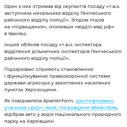
Один з них отримав від окупантів посаду «т.в.о.
заступника начальника відділу Генічеського
районного відділу поліції». Згодом пішов
на «підвищення», очоливши «відділ мвд рф»
в Іванівці.
Інший обійняв посаду «т.в.о. інспектора
відділення дільничних інспекторів Генічеського
районного відділу поліції».
Підозрювані сприяють становленню
і функціонуванню правоохоронної системи
держави-агресора у захоплених населених
пунктах Херсонщини.
Як повідомляла АрміяInform,
ідентифіковано
учасника «днр», який, погрожуючи вбивством
,
відібрав авто у водія Національного природного
парку на Харківщині.