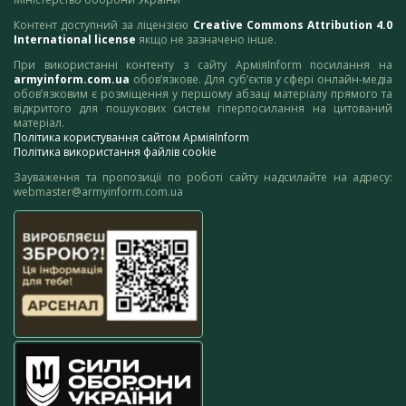
Контент доступний за ліцензією
Creative Commons Attribution 4.0
International license
якщо не зазначено інше.
При використанні контенту з сайту АрміяInform посилання на
armyinform.com.ua
обов’язкове. Для суб’єктів у сфері онлайн-медіа
обов’язковим є розміщення у першому абзаці матеріалу прямого та
відкритого для пошукових систем гіперпосилання на цитований
матеріал.
Політика користування сайтом АрміяInform
Політика використання файлів cookie
Зауваження та пропозиції по роботі сайту надсилайте на адресу:
webmaster@armyinform.com.ua