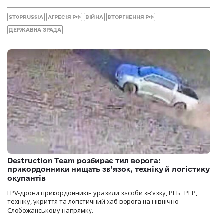
STOPRUSSIA
АГРЕСІЯ РФ
ВІЙНА
ВТОРГНЕННЯ РФ
ДЕРЖАВНА ЗРАДА
Destruction Team розбирає тил ворога:
прикордонники нищать зв’язок, техніку й логістику
окупантів
FPV-дрони прикордонників уразили засоби зв’язку, РЕБ і РЕР,
техніку, укриття та логістичний хаб ворога на Північно-
Слобожанському напрямку.