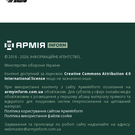
© 2018 - 2026, ІНФОРМАЦІЙНЕ АГЕНТСТВО,
Міністерство оборони України
Контент доступний за ліцензією
Creative Commons Attribution 4.0
International license
якщо не зазначено інше.
При використанні контенту з сайту АрміяInform посилання на
armyinform.com.ua
обов’язкове. Для суб’єктів у сфері онлайн-медіа
обов’язковим є розміщення у першому абзаці матеріалу прямого та
відкритого для пошукових систем гіперпосилання на цитований
матеріал.
Політика користування сайтом АрміяInform
Політика використання файлів cookie
Зауваження та пропозиції по роботі сайту надсилайте на адресу:
webmaster@armyinform.com.ua