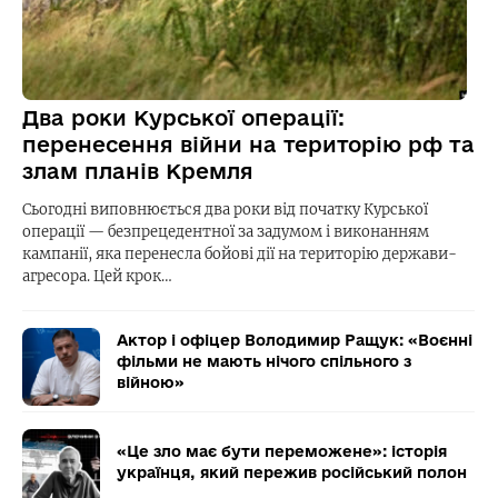
Два роки Курської операції:
перенесення війни на територію рф та
злам планів Кремля
Сьогодні виповнюється два роки від початку Курської
операції — безпрецедентної за задумом і виконанням
кампанії, яка перенесла бойові дії на територію держави-
агресора. Цей крок…
Актор і офіцер Володимир Ращук: «Воєнні
фільми не мають нічого спільного з
війною»
«Це зло має бути переможене»: історія
українця, який пережив російський полон