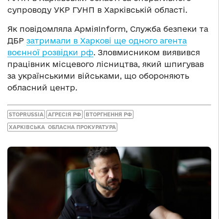
супроводу УКР ГУНП в Харківській області.
Як повідомляла АрміяInform, Служба безпеки та
ДБР
затримали в Харкові ще одного агента
воєнної розвідки рф
. Зловмисником виявився
працівник місцевого лісництва, який шпигував
за українськими військами, що обороняють
обласний центр.
STOPRUSSIA
АГРЕСІЯ РФ
ВТОРГНЕННЯ РФ
ХАРКІВСЬКА ОБЛАСНА ПРОКУРАТУРА