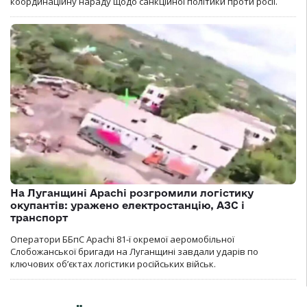
координаційну нараду щодо санкційної політики проти росії.
На Луганщині Apachi розгромили логістику
окупантів: уражено електростанцію, АЗС і
транспорт
Оператори ББпС Apachi 81-ї окремої аеромобільної
Слобожанської бригади на Луганщині завдали ударів по
ключових об’єктах логістики російських військ.