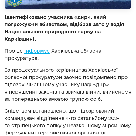
Ідентифіковано учасника «днр», який,
погрожуючи вбивством, відібрав авто у водія
Національного природного парку на
Харківщині.
Про це
інформує
Харківська обласна
прокуратура.
За процесуального керівництва Харківської
обласної прокуратури заочно повідомлено про
підозру 34-річному учаснику нзф «днр»
у порушенні законів та звичаїв війни, вчиненому
за попередньою змовою групою осіб.
Слідством встановлено, що підозрюваний —
командувач відділення 4-го батальйону 202-
го стрілецького полку у незаконному збройному
формуванні терористичної організації