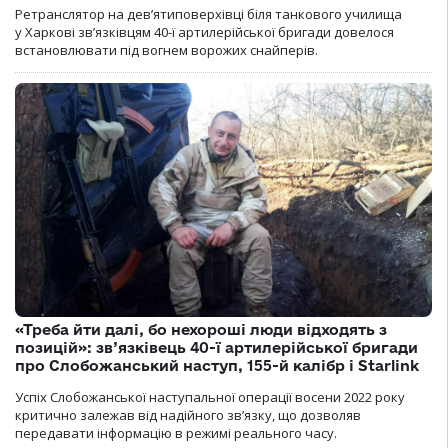
Ретранслятор на дев’ятиповерхівці біля танкового училища
у Харкові зв’язківцям 40-ї артилерійської бригади довелося
встановлювати під вогнем ворожих снайперів.
«Треба йти далі, бо нехороші люди відходять з
позицій»: зв’язківець 40-ї артилерійської бригади
про Слобожанський наступ, 155-й калібр і Starlink
Успіх Слобожанської наступальної операції восени 2022 року
критично залежав від надійного зв’язку, що дозволяв
передавати інформацію в режимі реального часу.