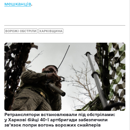
мешканців
.
ВОРОЖІ ОБСТРІЛИ
ХАРКІВЩИНА
Ретранслятори встановлювали під обстрілами:
у Харкові бійці 40-ї артбригади забезпечили
зв’язок попри вогонь ворожих снайперів