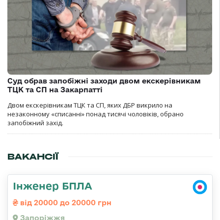
Суд обрав запобіжні заходи двом екскерівникам
ТЦК та СП на Закарпатті
Двом екскерівникам ТЦК та СП, яких ДБР викрило на
незаконному «списанні» понад тисячі чоловіків, обрано
запобіжний захід.
ВАКАНСІЇ
Інженер БПЛА
від 20000 до 20000 грн
Запоріжжя