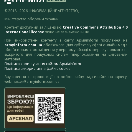
© 2018 - 2026, ІНФОРМАЦІЙНЕ АГЕНТСТВО,
Міністерство оборони України
Контент доступний за ліцензією
Creative Commons Attribution 4.0
International license
якщо не зазначено інше.
При використанні контенту з сайту АрміяInform посилання на
armyinform.com.ua
обов’язкове. Для суб’єктів у сфері онлайн-медіа
обов’язковим є розміщення у першому абзаці матеріалу прямого та
відкритого для пошукових систем гіперпосилання на цитований
матеріал.
Політика користування сайтом АрміяInform
Політика використання файлів cookie
Зауваження та пропозиції по роботі сайту надсилайте на адресу:
webmaster@armyinform.com.ua