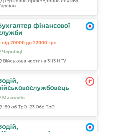
Державна прикордонна служба
України
Бухгалтер фінансової
служби
від 20000 до 22000 грн
Чернівці
Військова частина 3113 НГУ
Водій,
військовослужбовець
Миколаїв
189 об ТрО 123 Обр ТрО
Водій,