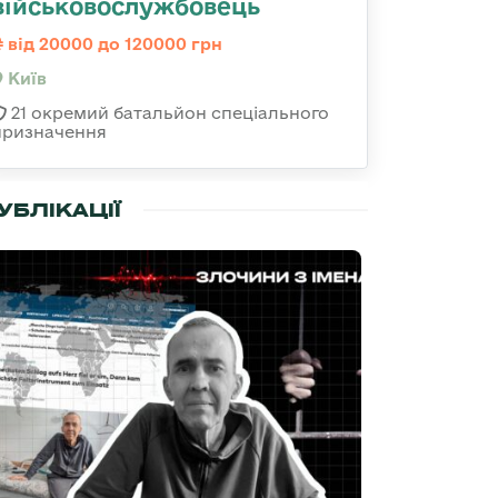
військовослужбовець
від 20000 до 120000 грн
Київ
21 окремий батальйон спеціального
призначення
УБЛІКАЦІЇ