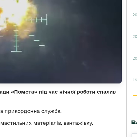
20
20
20
19
ди «Помста» під час нічної роботи спалив
на прикордонна служба.
В
мастильних матеріалів, вантажівку,
.