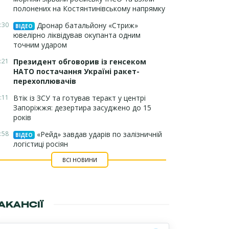
полонених на Костянтинівському напрямку
:30
Дронар батальйону «Стриж»
ВІДЕО
ювелірно ліквідував окупанта одним
точним ударом
:21
Президент обговорив із генсеком
НАТО постачання Україні ракет-
перехоплювачів
:11
Втік із ЗСУ та готував теракт у центрі
Запоріжжя: дезертира засуджено до 15
років
:58
«Рейд» завдав ударів по залізничній
ВІДЕО
логістиці росіян
ВСІ НОВИНИ
АКАНСІЇ