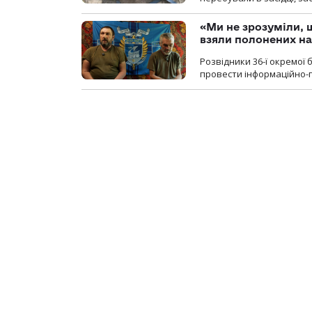
«Ми не зрозуміли, 
взяли полонених н
Розвідники 36-ї окремої 
провести інформаційно-п