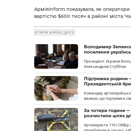
АрміяInform показувала, як оператори
вартістю $600 тисяч в районі міста Ча
ВТРАТИ ВОРОГА
ДПСУ
Володимир Зеленсь
посилення українс
Президент України Воло
Александром Стуббом.
Підтримка родини —
Президентській бриг
Командир артилерійсько
вважає, що підтримка сі
За чотири години — 
розчистили шлях д
Артилеристи 110-ї ОМБр з
перебували в засідці, з