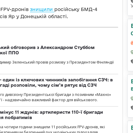
 FPV-дронів
знищили
російську БМД-4
сів Яр у Донецькій області.
кий обговорив з Александром Стуббом
ької ППО
димир Зеленський провів розмову з Президентом Фінляндії
 один із ключових чинників запобігання СЗЧ: в
аді розповіли, чому сім’я рятує від СЗЧ
го дивізіону Президентської бригади з позивним «Махно»
м'ї - надзвичайно важливий фактор для військового.
мінус 11 ждунів: артилеристи 110-ї бригади
ля побратимів
а чотири години знищили 11 російських FPV-дронів, які
абезпечивши безпечний рух українських підрозділів.