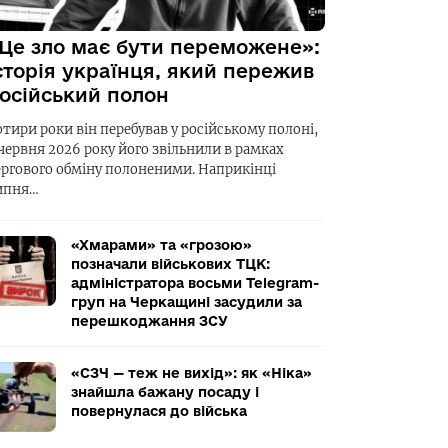
Це зло має бути переможене»:
сторія українця, який пережив
осійський полон
отири роки він перебував у російському полоні,
 червня 2026 року його звільнили в рамках
ергового обміну полоненими. Наприкінці
ипня…
«Хмарами» та «грозою»
позначали військових ТЦК:
адміністратора восьми Telegram-
груп на Черкащині засудили за
перешкоджання ЗСУ
«СЗЧ — теж не вихід»: як «Ніка»
знайшла бажану посаду і
повернулася до війська