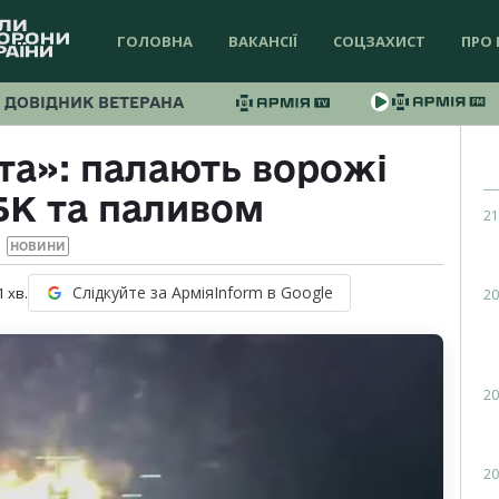
ГОЛОВНА
ВАКАНСІЇ
СОЦЗАХИСТ
ПРО 
ДОВІДНИК ВЕТЕРАНА
та»: палають ворожі
БК та паливом
21
НОВИНИ
Слідкуйте за АрміяInform в Google
1
хв.
20
20
20