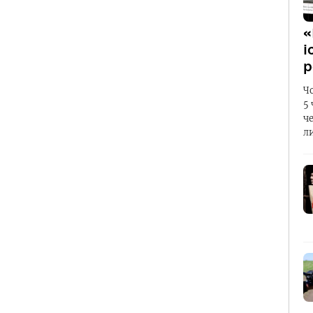
«
і
р
Ч
5
ч
л