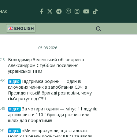
НАС
ENGLISH
05.08.2026
:10
Володимир Зеленський обговорив з
Александром Стуббом посилення
української ППО
:59
Підтримка родини — один із
ВІДЕО
ключових чинників запобігання СЗЧ: в
Президентській бригаді розповіли, чому
сім’я рятує від СЗЧ
:48
За чотири години — мінус 11 ждунів:
ВІДЕО
артилеристи 110-ї бригади розчистили
шлях для побратимів
:41
«Ми не зрозуміли, що сталося»:
ВІДЕО
морпіхи зірвали російську ІПСО та взяли