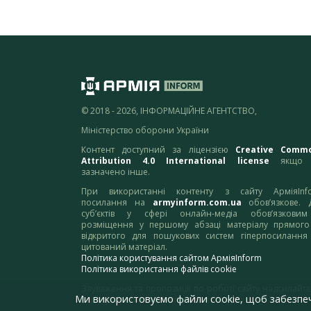
© 2018 - 2026, ІНФОРМАЦІЙНЕ АГЕНТСТВО,
Міністерство оборони України
Контент доступний за ліцензією
Creative Comm
Attribution 4.0 International license
якщо 
зазначено інше.
При використанні контенту з сайту АрміяInf
посилання на
armyinform.com.ua
обов’язкове. 
суб’єктів у сфері онлайн-медіа обов’язкови
розміщення у першому абзаці матеріалу прямого
відкритого для пошукових систем гіперпосилання
цитований матеріал.
Політика користування сайтом АрміяInform
Політика використання файлів cookie
Зауваження та пропозиції по роботі сайту надсилайте
Ми використовуємо файли cookie, щоб забезпе
адресу:
webmaster@armyinform.com.ua