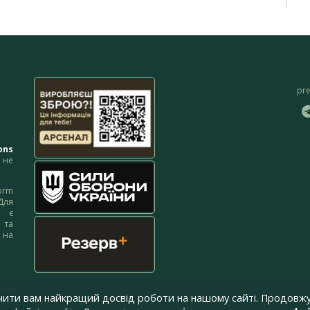
pr
ons
не
orm
Для
м є
 та
 на
 на
чити вам найкращий досвід роботи на нашому сайті. Продовжу