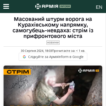
EN
Масований штурм ворога на
Курахівському напрямку,
самогубець-невдаха: стрім із
прифронтового міста
НОВИНИ
30 Серпня 2024, 18:03
Прочитаєте за:
< 1
хв.
Слідкуйте за АрміяInform в Google