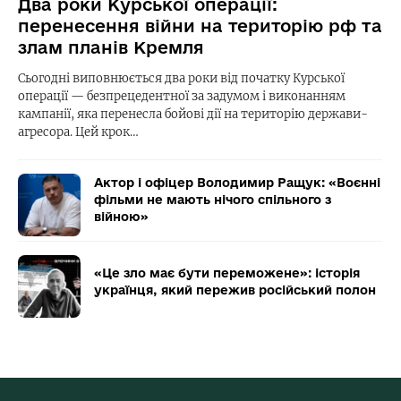
Два роки Курської операції:
перенесення війни на територію рф та
злам планів Кремля
Сьогодні виповнюється два роки від початку Курської
операції — безпрецедентної за задумом і виконанням
кампанії, яка перенесла бойові дії на територію держави-
агресора. Цей крок…
Актор і офіцер Володимир Ращук: «Воєнні
фільми не мають нічого спільного з
війною»
«Це зло має бути переможене»: історія
українця, який пережив російський полон