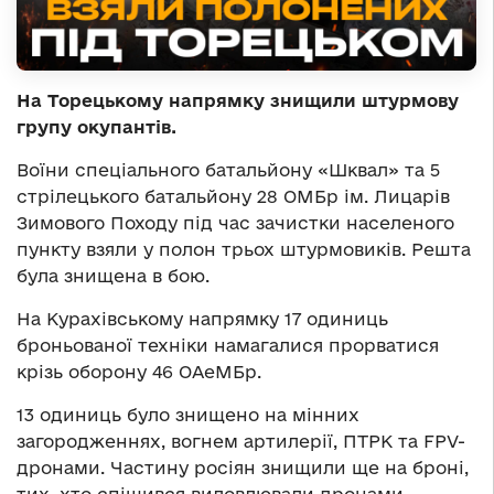
На Торецькому напрямку знищили штурмову
групу окупантів.
Воїни спеціального батальйону «Шквал» та 5
стрілецького батальйону 28 ОМБр ім. Лицарів
Зимового Походу під час зачистки населеного
пункту взяли у полон трьох штурмовиків. Решта
була знищена в бою.
На Курахівському напрямку 17 одиниць
броньованої техніки намагалися прорватися
крізь оборону 46 ОАеМБр.
13 одиниць було знищено на мінних
загородженнях, вогнем артилерії, ПТРК та FPV-
дронами. Частину росіян знищили ще на броні,
тих, хто спішився виловлювали дронами.