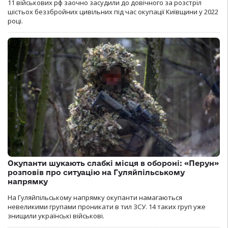
11 військових рф заочно засудили до довічного за розстріл
шістьох беззбройних цивільних під час окупації Київщини у 2022
році.
Окупанти шукають слабкі місця в обороні: «Перун»
розповів про ситуацію на Гуляйпільському
напрямку
На Гуляйпільському напрямку окупанти намагаються
невеликими групами проникати в тил ЗСУ. 14 таких груп уже
знищили українські військові.