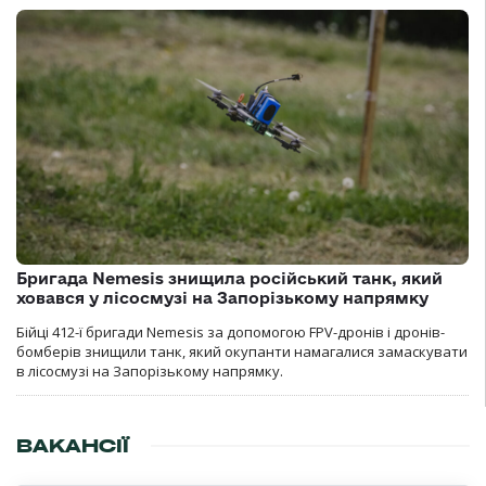
Бригада Nemesis знищила російський танк, який
ховався у лісосмузі на Запорізькому напрямку
Бійці 412-ї бригади Nemesis за допомогою FPV-дронів і дронів-
бомберів знищили танк, який окупанти намагалися замаскувати
в лісосмузі на Запорізькому напрямку.
ВАКАНСІЇ