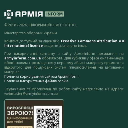
© 2018 - 2026, ІНФОРМАЦІЙНЕ АГЕНТСТВО,
Міністерство оборони України
Контент доступний за ліцензією
Creative Commons Attribution 4.0
International license
якщо не зазначено інше.
При використанні контенту з сайту АрміяInform посилання на
armyinform.com.ua
обов’язкове. Для суб’єктів у сфері онлайн-медіа
обов’язковим є розміщення у першому абзаці матеріалу прямого та
відкритого для пошукових систем гіперпосилання на цитований
матеріал.
Політика користування сайтом АрміяInform
Політика використання файлів cookie
Зауваження та пропозиції по роботі сайту надсилайте на адресу:
webmaster@armyinform.com.ua