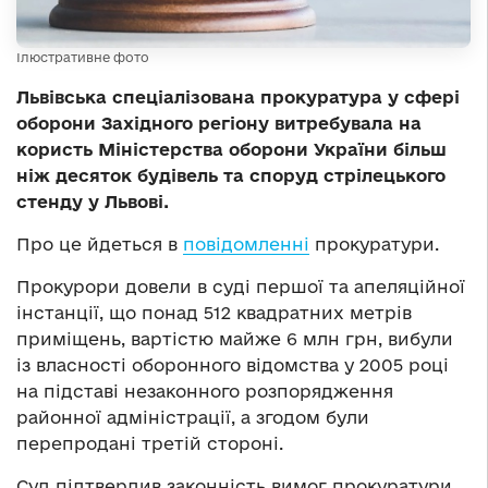
Ілюстративне фото
Львівська спеціалізована прокуратура у сфері
оборони Західного регіону витребувала на
користь Міністерства оборони України більш
ніж десяток будівель та споруд стрілецького
стенду у Львові.
Про це йдеться в
повідомленні
прокуратури.
Прокурори довели в суді першої та апеляційної
інстанції, що понад 512 квадратних метрів
приміщень, вартістю майже 6 млн грн, вибули
із власності оборонного відомства у 2005 році
на підставі незаконного розпорядження
районної адміністрації, а згодом були
перепродані третій стороні.
Суд підтвердив законність вимог прокуратури