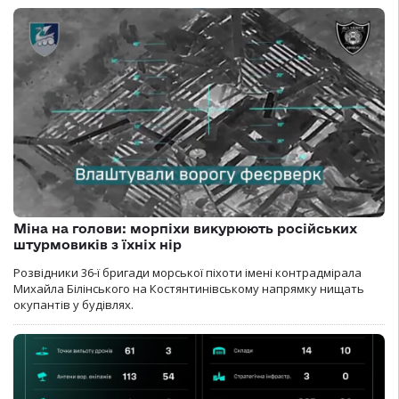
Міна на голови: морпіхи викурюють російських
штурмовиків з їхніх нір
Розвідники 36-ї бригади морської піхоти імені контрадмірала
Михайла Білінського на Костянтинівському напрямку нищать
окупантів у будівлях.