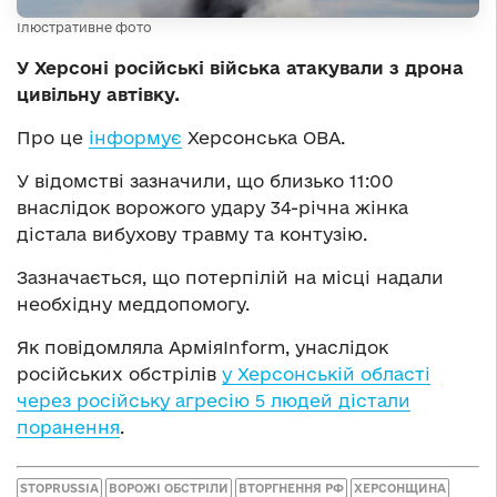
Ілюстративне фото
У Херсоні російські війська атакували з дрона
цивільну автівку.
Про це
інформує
Херсонська ОВА.
У відомстві зазначили, що близько 11:00
внаслідок ворожого удару 34-річна жінка
дістала вибухову травму та контузію.
Зазначається, що потерпілій на місці надали
необхідну меддопомогу.
Як повідомляла АрміяInform, унаслідок
російських обстрілів
у Херсонській області
через російську агресію 5 людей дістали
поранення
.
STOPRUSSIA
ВОРОЖІ ОБСТРІЛИ
ВТОРГНЕННЯ РФ
ХЕРСОНЩИНА