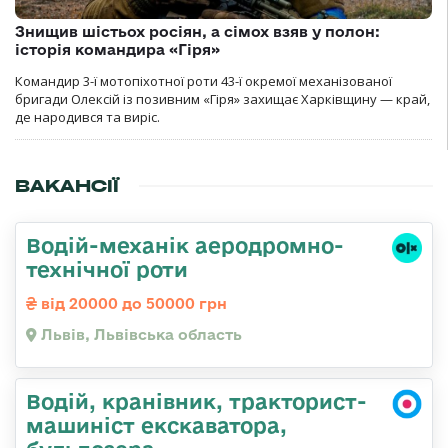
Знищив шістьох росіян, а сімох взяв у полон:
історія командира «Гіря»
Командир 3-ї мотопіхотної роти 43-ї окремої механізованої
бригади Олексій із позивним «Гіря» захищає Харківщину — край,
де народився та виріс.
ВАКАНСІЇ
Водій-механік аеродромно-
технічної роти
від 20000 до 50000 грн
Львів, Львівська область
Водій, кранівник, тракторист-
машиніст екскаватора,