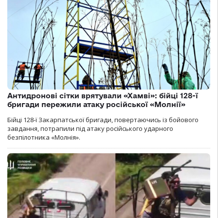
Антидронові сітки врятували «Хамві»: бійці 128-ї
бригади пережили атаку російської «Молнії»
Бійці 128-ї Закарпатської бригади, повертаючись із бойового
завдання, потрапили під атаку російського ударного
безпілотника «Молнія».