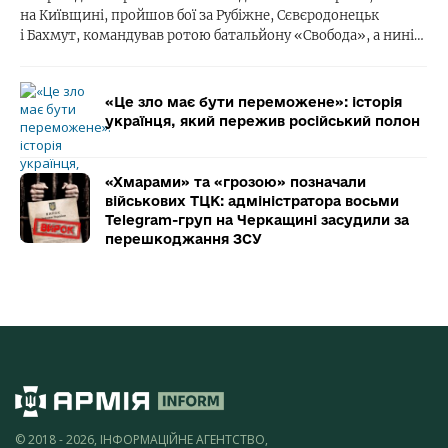
на Київщині, пройшов бої за Рубіжне, Сєвєродонецьк
і Бахмут, командував ротою батальйону «Свобода», а нині…
«Це зло має бути переможене»: історія
українця, який пережив російський полон
«Хмарами» та «грозою» позначали
військових ТЦК: адміністратора восьми
Telegram-груп на Черкащині засудили за
перешкоджання ЗСУ
© 2018 - 2026, ІНФОРМАЦІЙНЕ АГЕНТСТВО,