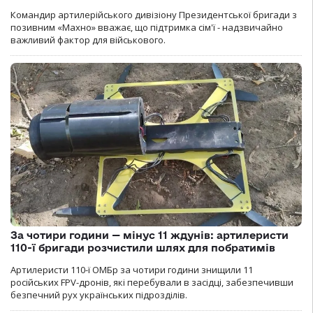
Командир артилерійського дивізіону Президентської бригади з
позивним «Махно» вважає, що підтримка сім'ї - надзвичайно
важливий фактор для військового.
За чотири години — мінус 11 ждунів: артилеристи
110-ї бригади розчистили шлях для побратимів
Артилеристи 110-ї ОМБр за чотири години знищили 11
російських FPV-дронів, які перебували в засідці, забезпечивши
безпечний рух українських підрозділів.