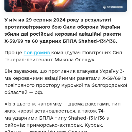
У ніч на 29 серпня 2024 року в результаті
протиповітряного бою Сили оборони України
збили дві російські керовані авіаційні ракети
Х-59/69 та 60 ударних БПЛА Shahed-131/136.
Про це
повідомив
командувач Повітряних Сил
генерал-лейтенант Микола Олещук.
Він зауважив, що противник атакував Україну 3-
ма керованими авіаційними ракетами Х-59/69 із
повітряного простору Курської та бєлгородської
областей — рф.
«Із з цього ж напрямку — двома ракетами, тип
яких наразі встановлюється, а також 74-
ма ударними БПЛА типу Shahed-131/136 з
районів: приморсько-ахтарськ, Курськ,
єйськ», — заявив Микола Олещук.