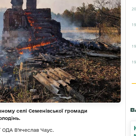
20
19
19
19
В
нному селі Семенівської громади
олодінь.
 ОДА В’ячеслав Чаус.