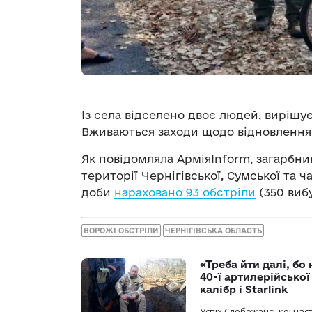
Із села відселено двоє людей, вирішу
Вживаються заходи щодо відновлення 
Як повідомляла АрміяInform, загарбн
території Чернігівської, Сумської та 
доби
нараховано 93 обстріли
(350 вибу
ВОРОЖІ ОБСТРІЛИ
ЧЕРНІГІВСЬКА ОБЛАСТЬ
«Треба йти далі, бо
40-ї артилерійсько
калібр і Starlink
Успіх Слобожанської нас