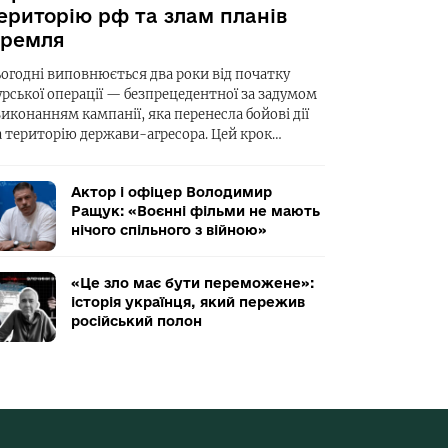
ериторію рф та злам планів
ремля
ьогодні виповнюється два роки від початку
урської операції — безпрецедентної за задумом
виконанням кампанії, яка перенесла бойові дії
а територію держави-агресора. Цей крок…
Актор і офіцер Володимир
Ращук: «Воєнні фільми не мають
нічого спільного з війною»
«Це зло має бути переможене»:
історія українця, який пережив
російський полон