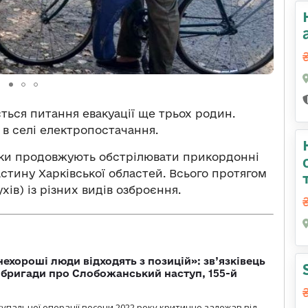
ється питання евакуації ще трьох родин.
в селі електропостачання.
ики продовжують обстрілювати прикордонні
частину Харківської областей. Всього протягом
хів) із різних видів озброєння.
 нехороші люди відходять з позицій»: зв’язківець
ї бригади про Слобожанський наступ, 155-й
тупальної операції восени 2022 року критично залежав від