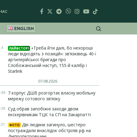
НАС
ENGLISH
14
«Треба йти далі, бо нехороші
ЛАЙФСТОРІ
люди відходять з позицій»: зв’язківець 40-ї
артилерійської бригади про
Слобожанський наступ, 155-й калібр і
Starlink
07.08.2026
:49
7 корпус ДШВ розгортає власну мобільну
мережу сотового зв’язку
:38
Суд обрав запобіжні заходи двом
екскерівникам ТЦК та СП на Закарпатті
:21
Дві людини загинуло, шестеро
ФОТО
постраждали внаслідок обстрілів рф на
Дніпропетровщині