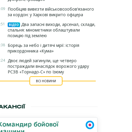
:09
Пообіцяв вивезти військовозобов’язаного
за кордон: у Харкові викрито офіцера
:51
Два запасні виходи, арсенал, склади,
ВІДЕО
спальня: мінометники облаштували
позицію під землею
:38
Борець за небо і дитячі мрії: історія
прикордонника «Кума»
:24
Двоє людей загинули, ще четверо
постраждали внаслідок ворожого удару
РСЗВ «Торнадо-С» по Ізюму
ВСІ НОВИНИ
АКАНСІЇ
Командир бойової
машини