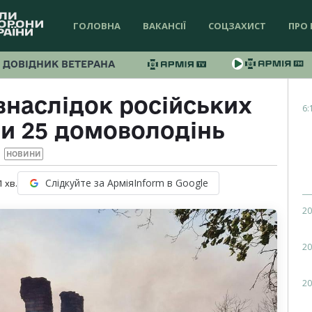
ГОЛОВНА
ВАКАНСІЇ
СОЦЗАХИСТ
ПРО 
ДОВІДНИК ВЕТЕРАНА
внаслідок російських
6:
ли 25 домоволодінь
НОВИНИ
Слідкуйте за АрміяInform в Google
1
хв.
20
20
20