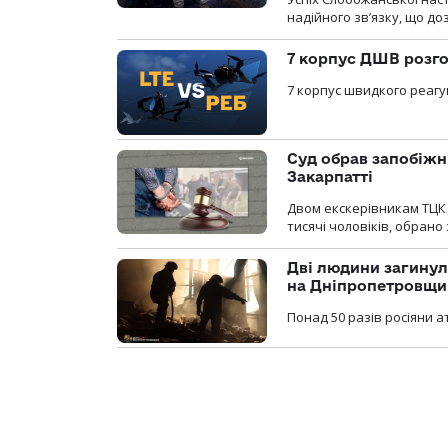
надійного зв’язку, що д
7 корпус ДШВ розго
7 корпус швидкого реагу
Суд обрав запобіжн
Закарпатті
Двом екскерівникам ТЦК 
тисячі чоловіків, обрано
Дві людини загинул
на Дніпропетровщи
Понад 50 разів росіяни 