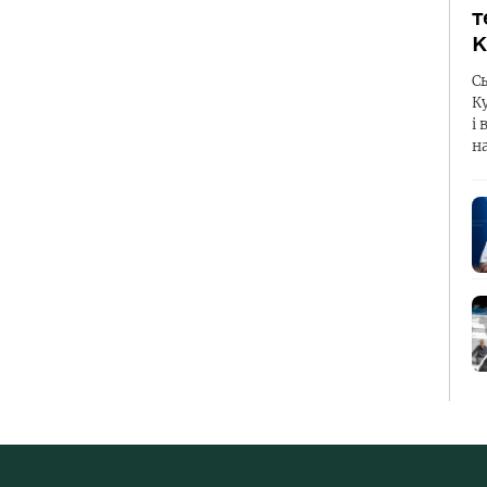
т
К
С
К
і 
н