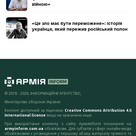
війною»
«Це зло має бути переможене»: історія
українця, який пережив російський полон
© 2018 - 2026, ІНФОРМАЦІЙНЕ АГЕНТСТВО,
Міністерство оборони України
Контент доступний за ліцензією
Creative Commons Attribution 4.0
International license
якщо не зазначено інше.
При використанні контенту з сайту АрміяInform посилання на
armyinform.com.ua
обов’язкове. Для суб’єктів у сфері онлайн-медіа
обов’язковим є розміщення у першому абзаці матеріалу прямого та