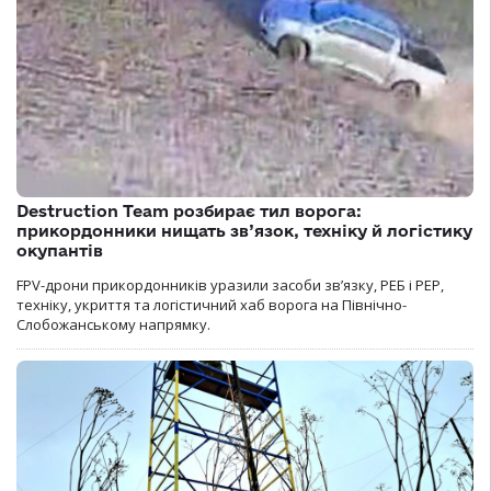
Destruction Team розбирає тил ворога:
прикордонники нищать зв’язок, техніку й логістику
окупантів
FPV-дрони прикордонників уразили засоби зв’язку, РЕБ і РЕР,
техніку, укриття та логістичний хаб ворога на Північно-
Слобожанському напрямку.