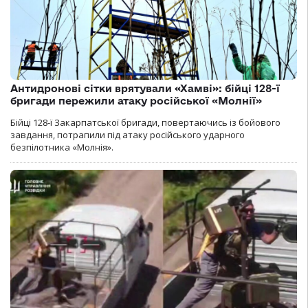
Антидронові сітки врятували «Хамві»: бійці 128-ї
бригади пережили атаку російської «Молнії»
Бійці 128-ї Закарпатської бригади, повертаючись із бойового
завдання, потрапили під атаку російського ударного
безпілотника «Молнія».