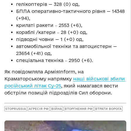
гелікоптерів — 328 (0) од,
БПЛА оперативно-тактичного рівня — 14348
(+94),
крилаті ракети ‒ 2553 (+6),
кораблі /катери ‒ 28 (+0) од,
підводні човни — 1 (+0) од,
автомобільної техніки та автоцистерн —
23654 (+41) од,
спеціальна техніка ‒ 2950 (+6).
Як повідомляла АрміяInform, на
Краматорському напрямку
наші військові збили
російський літак Су-25
, який намагався вести
обстріли позицій підрозділів Сил оборони.
STOPRUSSIA
АГРЕСІЯ РФ
ВІЙНА
ВТОРГНЕННЯ РФ
ВТРАТИ ВОРОГА