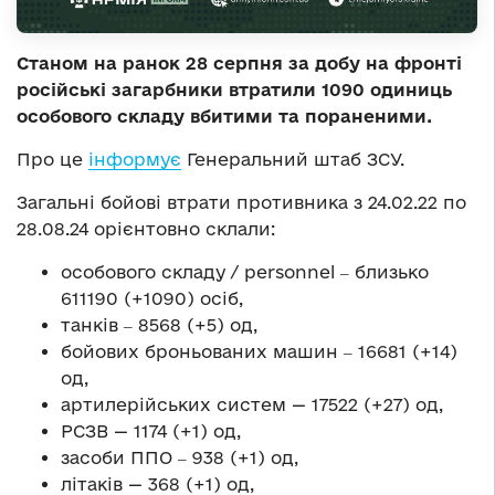
Станом на ранок 28 серпня за добу на фронті
російські загарбники втратили 1090 одиниць
особового складу вбитими та пораненими.
Про це
інформує
Генеральний штаб ЗСУ.
Загальні бойові втрати противника з 24.02.22 по
28.08.24 орієнтовно склали:
особового складу / personnel ‒ близько
611190 (+1090) осіб,
танків ‒ 8568 (+5) од,
бойових броньованих машин ‒ 16681 (+14)
од,
артилерійських систем — 17522 (+27) од,
РСЗВ — 1174 (+1) од,
засоби ППО ‒ 938 (+1) од,
літаків — 368 (+1) од,