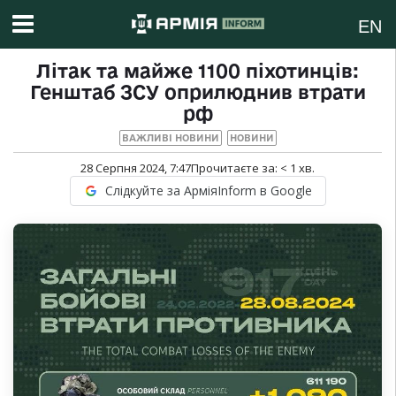
EN
Літак та майже 1100 піхотинців:
Генштаб ЗСУ оприлюднив втрати
рф
ВАЖЛИВІ НОВИНИ
НОВИНИ
28 Серпня 2024, 7:47
Прочитаєте за:
< 1
хв.
Слідкуйте за АрміяInform в Google