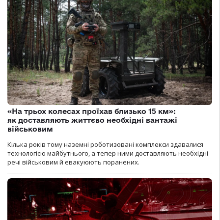
«На трьох колесах проїхав близько 15 км»:
як доставляють життєво необхідні вантажі
військовим
Кілька років тому наземні роботизовані комплекси здавалися
технологією майбутнього, а тепер ними доставляють необхідні
речі військовим й евакуюють поранених.