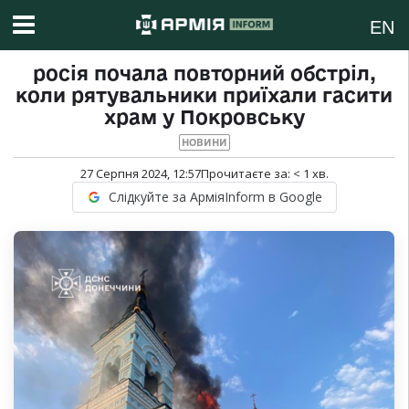
EN
росія почала повторний обстріл,
коли рятувальники приїхали гасити
храм у Покровську
НОВИНИ
27 Серпня 2024, 12:57
Прочитаєте за:
< 1
хв.
Слідкуйте за АрміяInform в Google