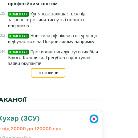
професійним святом
:25
Куп’янськ залишається під
КОМЕНТАР
загрозою: росіяни тиснуть із кількох
напрямків
:03
Нові сили рф пішли в штурм: що
КОМЕНТАР
відбувається на Покровському напрямку
:44
Противник вигадує «успіхи» біля
КОМЕНТАР
Білого Колодязя: Трегубов спростував
заяви окупантів
ВСІ НОВИНИ
АКАНСІЇ
Кухар (ЗСУ)
від 20000 до 120000 грн