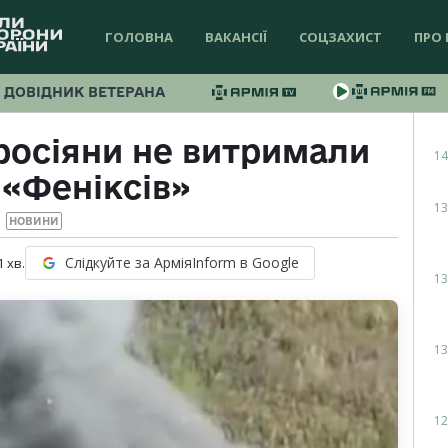
ГОЛОВНА
ВАКАНСІЇ
СОЦЗАХИСТ
ПРО 
ДОВІДНИК ВЕТЕРАНА
росіяни не витримали
14
 «Феніксів»
13
НОВИНИ
Слідкуйте за АрміяInform в Google
1
хв.
13
13
12