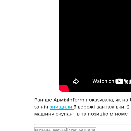
Раніше АрміяInform показувала, як н
за ніч
знищили
3 ворожі вантажівки, 2
машину окупантів та позицію міномет
БРИГАДА ПОМСТА
ХРОНІКА ВІЙНИ