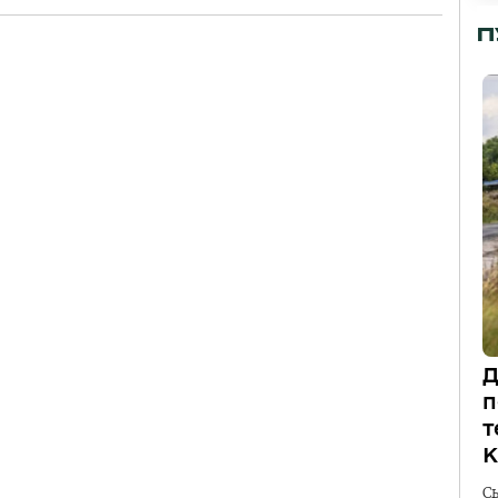
П
Д
п
т
К
С