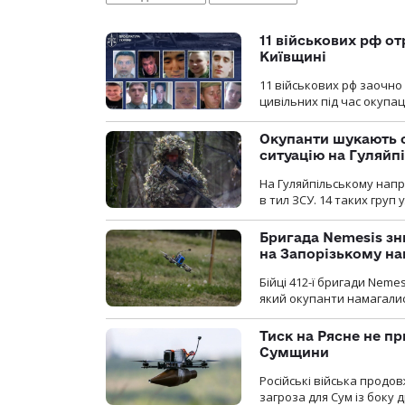
11 військових рф от
Київщині
11 військових рф заочно
цивільних під час окупаці
Окупанти шукають с
ситуацію на Гуляйп
На Гуляйпільському нап
в тил ЗСУ. 14 таких груп 
Бригада Nemesis зн
на Запорізькому н
Бійці 412-ї бригади Neme
який окупанти намагалис
Тиск на Рясне не пр
Сумщини
Російські війська продо
загроза для Сум із боку д