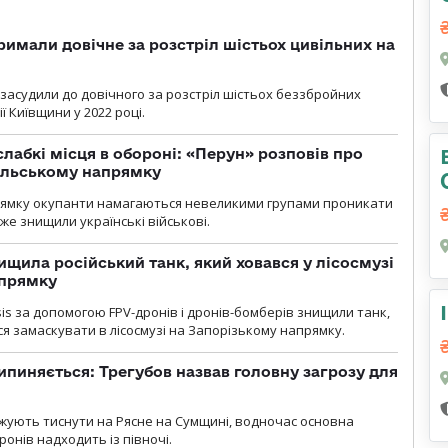
римали довічне за розстріл шістьох цивільних на
 засудили до довічного за розстріл шістьох беззбройних
ї Київщини у 2022 році.
лабкі місця в обороні: «Перун» розповів про
ільському напрямку
рямку окупанти намагаються невеликими групами проникати
уже знищили українські військові.
ищила російський танк, який ховався у лісосмузі
апрямку
sis за допомогою FPV-дронів і дронів-бомберів знищили танк,
я замаскувати в лісосмузі на Запорізькому напрямку.
ипиняється: Трегубов назвав головну загрозу для
вжують тиснути на Рясне на Сумщині, водночас основна
ронів надходить із півночі.