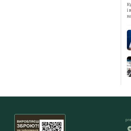
К
і 
н
pr