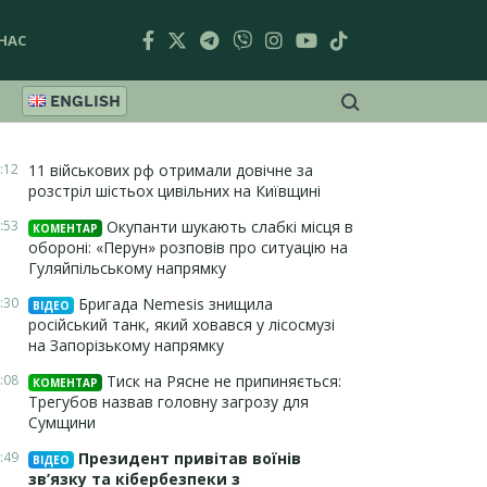
НАС
ENGLISH
:12
11 військових рф отримали довічне за
розстріл шістьох цивільних на Київщині
:53
Окупанти шукають слабкі місця в
КОМЕНТАР
обороні: «Перун» розповів про ситуацію на
Гуляйпільському напрямку
:30
Бригада Nemesis знищила
ВІДЕО
російський танк, який ховався у лісосмузі
на Запорізькому напрямку
:08
Тиск на Рясне не припиняється:
КОМЕНТАР
Трегубов назвав головну загрозу для
Сумщини
:49
Президент привітав воїнів
ВІДЕО
зв’язку та кібербезпеки з