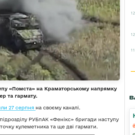
12
12
11
тупу «Помста» на Краматорському напрямку
р та гармату.
В
ли 27 серпня
на своєму каналі.
підрозділу РУБпАК «Фенікс» бригади наступу
очку кулеметника та ще дві гармати.