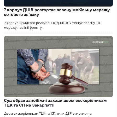
7 корпус ДШВ розгортає власну мобільну мережу
сотового зв’язку
7 корпус швидкого реагування ДШВ ЗСУ тестує власну LTE-
мережу на лінії фронту.
Суд обрав запобіжні заходи двом екскерівникам
ТЦК та СП на Закарпатті
Двом екскерівникам ТЦК та СП, яких ДБР викрило на