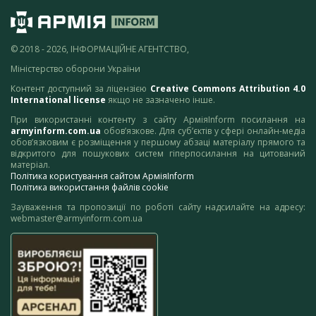
© 2018 - 2026, ІНФОРМАЦІЙНЕ АГЕНТСТВО,
Міністерство оборони України
Контент доступний за ліцензією
Creative Commons Attribution 4.0
International license
якщо не зазначено інше.
При використанні контенту з сайту АрміяInform посилання на
armyinform.com.ua
обов’язкове. Для суб’єктів у сфері онлайн-медіа
обов’язковим є розміщення у першому абзаці матеріалу прямого та
відкритого для пошукових систем гіперпосилання на цитований
матеріал.
Політика користування сайтом АрміяInform
Політика використання файлів cookie
Зауваження та пропозиції по роботі сайту надсилайте на адресу:
webmaster@armyinform.com.ua