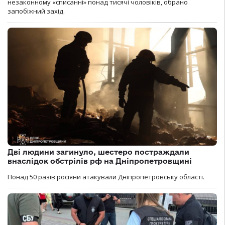
незаконному «списанні» понад тисячі чоловіків, обрано
запобіжний захід.
Дві людини загинуло, шестеро постраждали
внаслідок обстрілів рф на Дніпропетровщині
Понад 50 разів росіяни атакували Дніпропетровську області.