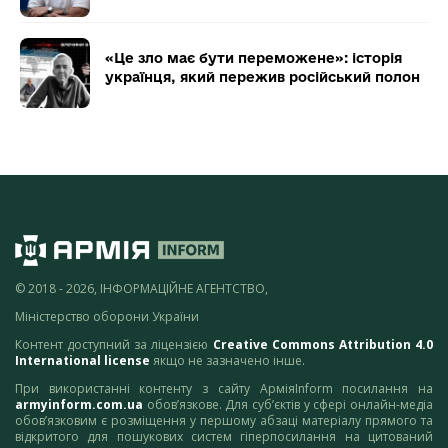
«Це зло має бути переможене»: історія
українця, який пережив російський полон
© 2018 - 2026, ІНФОРМАЦІЙНЕ АГЕНТСТВО,
Міністерство оборони України
Контент доступний за ліцензією
Creative Commons Attribution 4.0
International license
якщо не зазначено інше.
При використанні контенту з сайту АрміяInform посилання на
armyinform.com.ua
обов’язкове. Для суб’єктів у сфері онлайн-медіа
обов’язковим є розміщення у першому абзаці матеріалу прямого та
відкритого для пошукових систем гіперпосилання на цитований