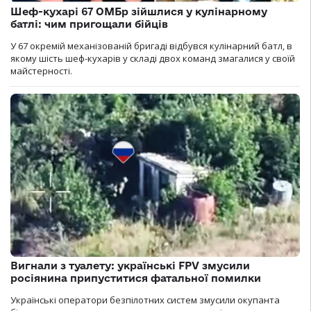
Шеф-кухарі 67 ОМБр зійшлися у кулінарному
батлі: чим пригощали бійців
У 67 окремій механізованій бригаді відбувся кулінарний батл, в
якому шість шеф-кухарів у складі двох команд змагалися у своїй
майстерності.
Вигнали з туалету: українські FPV змусили
росіянина припуститися фатальної помилки
Українські оператори безпілотних систем змусили окупанта