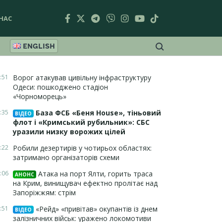
НАС
ENGLISH
:51
Ворог атакував цивільну інфраструктуру
Одеси: пошкоджено стадіон
«Чорноморець»
:35
База ФСБ «Беня House», тіньовий
ВІДЕО
флот і «Кримський рубильник»: СБС
уразили низку ворожих цілей
:22
Робили дезертирів у чотирьох областях:
затримано організаторів схеми
:06
Атака на порт Ялти, горить траса
АНОНС
на Крим, винищувач ефектно пролітає над
Запоріжжям: стрім
:51
«Рейд» «привітав» окупантів із днем
ВІДЕО
залізничних військ: уражено локомотиви