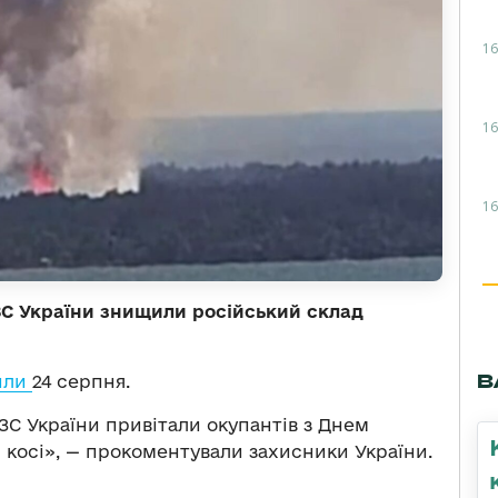
16
16
16
ЗС України знищили російський склад
В
или
24 серпня.
ЗС України привітали окупантів з Днем
 косі», — прокоментували захисники України.