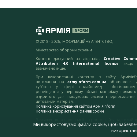
© 2018 - 2026, ІНФОРМАЦІЙНЕ АГЕНТСТВО,
Міністерство оборони України
Контент доступний за ліцензією
Creative Comm
Attribution 4.0 International license
якщо 
зазначено інше.
При використанні контенту з сайту АрміяInf
посилання на
armyinform.com.ua
обов’язкове. 
суб’єктів у сфері онлайн-медіа обов’язкови
розміщення у першому абзаці матеріалу прямого
відкритого для пошукових систем гіперпосилання
цитований матеріал.
Політика користування сайтом АрміяInform
Політика використання файлів cookie
Зауваження та пропозиції по роботі сайту надсилайте
Ми використовуємо файли cookie, щоб забезпе
адресу:
webmaster@armyinform.com.ua
використанн