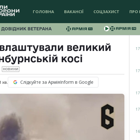
ГОЛОВНА
ВАКАНСІЇ
СОЦЗАХИСТ
ПРО 
ДОВІДНИК ВЕТЕРАНА
 влаштували великий
17
нбурнській косі
НОВИНИ
17
Слідкуйте за АрміяInform в Google
1
хв.
17
17
16