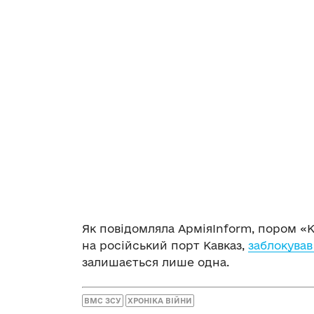
Як повідомляла АрміяInform, пором «
на російський порт Кавказ,
заблокува
залишається лише одна.
ВМС ЗСУ
ХРОНІКА ВІЙНИ