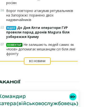
росіян
:38
Ворог повторно атакував рятувальників
на Запоріжжі: поранено двох
надзвичайників
:22
До Дня Ялти оператори ГУР
ВІДЕО
провели парад дронів Magura біля
узбережжя Криму
:07
Не залишають людей самих: як
КОМЕНТАР
«Азов» допомагає мешканцям сіл біля лінії
фронту
ВСІ НОВИНИ
АКАНСІЇ
Командир
катера(військовослужбовець)