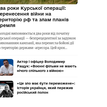
ва роки Курської операції:
еренесення війни на
ериторію рф та злам планів
ремля
ьогодні виповнюється два роки від початку
урської операції — безпрецедентної за задумом
виконанням кампанії, яка перенесла бойові дії
а територію держави-агресора. Цей крок…
Актор і офіцер Володимир
Ращук: «Воєнні фільми не мають
нічого спільного з війною»
«Це зло має бути переможене»:
історія українця, який пережив
російський полон