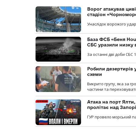
Ворог атакував ци
стадіон «Чорномор
Унаслідок ворожого удар
База ФСБ «Беня Hou
СБС уразили низку 
За останні дві доби СБС 1
Робили дезертирів 
схеми
Викрито групу, яка за г
частини та переховуват
Атака на порт Ялти
пролітає над Запор
ГУР провело морський па