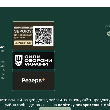
pr
ons
не
orm
Для
м є
 та
 на
 на
чити вам найкращий досвід роботи на нашому сайті. Продовжу
я файлів cookie. Детальніше про
політику використання фай