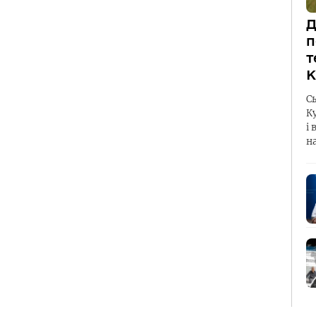
Д
п
т
К
С
К
і 
н