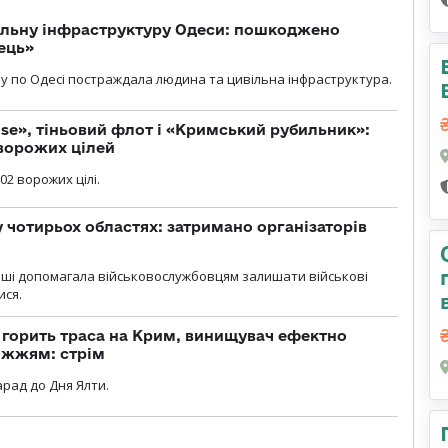
вільну інфраструктуру Одеси: пошкоджено
ець»
у по Одесі постраждала людина та цивільна інфраструктура.
se», тіньовий флот і «Кримський рубильник»:
ворожих цілей
02 ворожих цілі.
у чотирьох областях: затримано організаторів
роші допомагала військовослужбовцям залишати військові
ися.
, горить траса на Крим, винищувач ефектно
іжжям: стрім
рад до Дня Ялти.