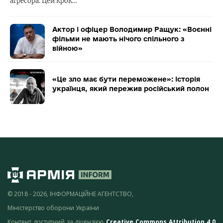
агресора. Цей крок…
Актор і офіцер Володимир Ращук: «Воєнні
фільми не мають нічого спільного з
війною»
«Це зло має бути переможене»: історія
українця, який пережив російський полон
© 2018 - 2026, ІНФОРМАЦІЙНЕ АГЕНТСТВО,
Міністерство оборони України
Контент доступний за ліцензією
Creative Commons Attribution 4.0