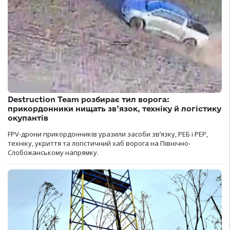
Destruction Team розбирає тил ворога:
прикордонники нищать зв’язок, техніку й логістику
окупантів
FPV-дрони прикордонників уразили засоби зв’язку, РЕБ і РЕР,
техніку, укриття та логістичний хаб ворога на Північно-
Слобожанському напрямку.