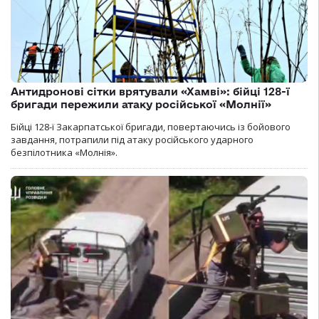
Антидронові сітки врятували «Хамві»: бійці 128-ї
бригади пережили атаку російської «Молнії»
Бійці 128-ї Закарпатської бригади, повертаючись із бойового
завдання, потрапили під атаку російського ударного
безпілотника «Молнія».