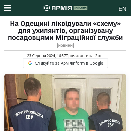
EN
На Одещині ліквідували «схему»
для ухилянтів, організувану
посадовцями Міграційної служби
НОВИНИ
23 Серпня 2024, 16:57
Прочитаєте за:
2
хв.
Слідкуйте за АрміяInform в Google