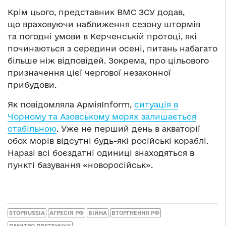
Крім цього, представник ВМС ЗСУ додав,
що враховуючи наближення сезону штормів
та погодні умови в Керченській протоці, які
починаються з середини осені, питань набагато
більше ніж відповідей. Зокрема, про цільового
призначення цієї чергової незаконної
прибудови.
Як повідомляла АрміяInform,
ситуація в
Чорному та Азовському морях залишається
стабільною
. Уже не перший день в акваторії
обох морів відсутні будь-які російські кораблі.
Наразі всі боєздатні одиниці знаходяться в
пункті базування «новоросійськ».
STOPRUSSIA
АГРЕСІЯ РФ
ВІЙНА
ВТОРГНЕННЯ РФ
ДМИТРО ПЛЕТЕНЧУК