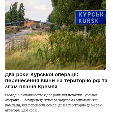
Два роки Курської операції:
перенесення війни на територію рф та
злам планів Кремля
Сьогодні виповнюється два роки від початку Курської
операції — безпрецедентної за задумом і виконанням
кампанії, яка перенесла бойові дії на територію держави-
агресора. Цей крок…