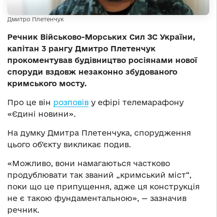
Дмитро Плетенчук
Речник Військово-Морських Сил ЗС України,
капітан 3 рангу Дмитро Плетенчук
прокоментував будівництво росіянами нової
споруди вздовж незаконно збудованого
кримського мосту.
Про це він
розповів
у ефірі телемарафону
«Єдині новини».
На думку Дмитра Плетенчука, спорудження
цього об’єкту викликає подив.
«Можливо, вони намагаються частково
продублювати так званий „кримський міст“,
поки що це припущення, адже ця конструкція
не є такою фундаментальною», — зазначив
речник.