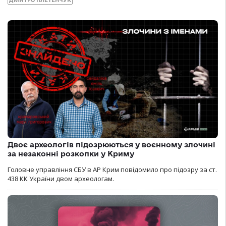
Двоє археологів підозрюються у воєнному злочині
за незаконні розкопки у Криму
Головне управління СБУ в АР Крим повідомило про підозру за ст.
438 КК України двом археологам.