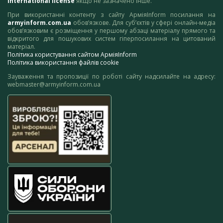
International license
якщо не зазначено інше.
При використанні контенту з сайту АрміяInform посилання на
armyinform.com.ua
обов’язкове. Для суб’єктів у сфері онлайн-медіа
обов’язковим є розміщення у першому абзаці матеріалу прямого та
відкритого для пошукових систем гіперпосилання на цитований
матеріал.
Політика користування сайтом АрміяInform
Політика використання файлів cookie
Зауваження та пропозиції по роботі сайту надсилайте на адресу:
webmaster@armyinform.com.ua