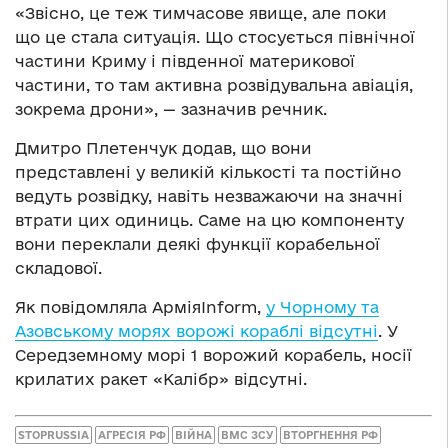
«Звісно, це теж тимчасове явище, але поки
що це стала ситуація. Що стосується північної
частини Криму і південної материкової
частини, то там активна розвідувальна авіація,
зокрема дрони», — зазначив речник.
Дмитро Плетенчук додав, що вони
представлені у великій кількості та постійно
ведуть розвідку, навіть незважаючи на значні
втрати цих одиниць. Саме на цю компоненту
вони переклали деякі функції корабельної
складової.
Як повідомляла АрміяInform,
у Чорному та
Азовському морях ворожі кораблі відсутні
. У
Середземному морі 1 ворожий корабель, носії
крилатих ракет «Калібр» відсутні.
STOPRUSSIA
АГРЕСІЯ РФ
ВІЙНА
ВМС ЗСУ
ВТОРГНЕННЯ РФ