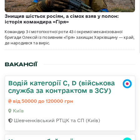
Знищив шістьох росіян, а сімох взяв у полон:
історія командира «Гіря»
Командир 3-ї мотопіхотної роти 43-ї окремої механізованої
бригади Олексій із позивним «Гіря» захищає Харківщину — край,
де народився та виріс.
ВАКАНСІЇ
Водій категорії C, D (військова
служба за контрактом в ЗСУ)
від 50000 до 120000 грн
Київ
Шевченківський РТЦК та СП (Київ)