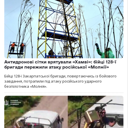
Антидронові сітки врятували «Хамві»: бійці 128-ї
бригади пережили атаку російської «Молнії»
Бійці 128-ї Закарпатської бригади, повертаючись із бойового
завдання, потрапили під атаку російського ударного
безпілотника «Молнія».