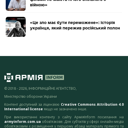
війною»
«Це зло має бути переможене»: історія
українця, який пережив російський полон
© 2018 - 2026, ІНФОРМАЦІЙНЕ АГЕНТСТВО,
Міністерство оборони України
Контент доступний за ліцензією
Creative Commons Attribution 4.0
International license
якщо не зазначено інше.
При використанні контенту з сайту АрміяInform посилання на
armyinform.com.ua
обов’язкове. Для суб’єктів у сфері онлайн-медіа
обов’язковим є розміщення у першому абзаці матеріалу прямого та