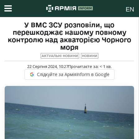
EN
У ВМС ЗСУ розповіли, що
перешкоджає нашому повному
контролю над акваторією Чорного
моря
АКТУАЛЬНІ НОВИНИ
НОВИНИ
22 Серпня 2024, 10:27
Прочитаєте за:
< 1
хв.
Слідкуйте за АрміяInform в Google