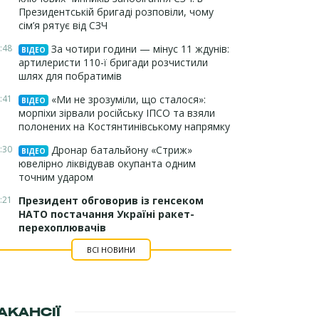
Президентській бригаді розповіли, чому
сім’я рятує від СЗЧ
:48
За чотири години — мінус 11 ждунів:
ВІДЕО
артилеристи 110-ї бригади розчистили
шлях для побратимів
:41
«Ми не зрозуміли, що сталося»:
ВІДЕО
морпіхи зірвали російську ІПСО та взяли
полонених на Костянтинівському напрямку
:30
Дронар батальйону «Стриж»
ВІДЕО
ювелірно ліквідував окупанта одним
точним ударом
:21
Президент обговорив із генсеком
НАТО постачання Україні ракет-
перехоплювачів
ВСІ НОВИНИ
АКАНСІЇ