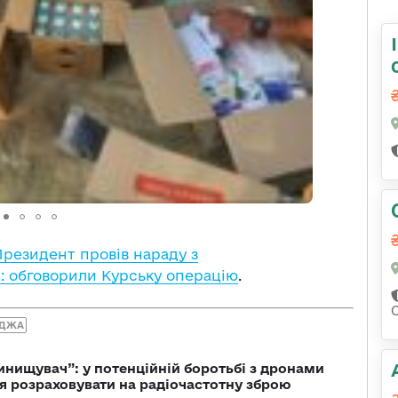
Президент провів нараду з
: обговорили Курську операцію
.
ДЖА
инищувач”: у потенційній боротьбі з дронами
я розраховувати на радіочастотну зброю