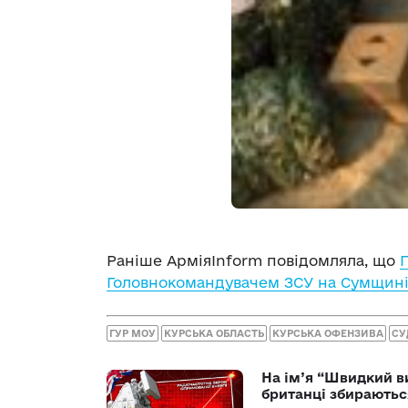
Раніше АрміяInform повідомляла, що
Головнокомандувачем ЗСУ на Сумщині
ГУР МОУ
КУРСЬКА ОБЛАСТЬ
КУРСЬКА ОФЕНЗИВА
СУ
На ім’я “Швидкий в
британці збираютьс