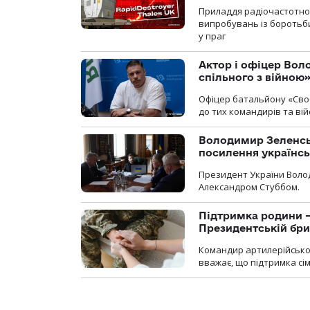
Приладдя радіочастотної 
випробувань із боротьби
у праг
Актор і офіцер Вол
спільного з війною
Офіцер батальйону «Сво
до тих командирів та вій
Володимир Зеленсь
посилення українс
Президент України Воло
Александром Стуббом.
Підтримка родини —
Президентській бриг
Командир артилерійсько
вважає, що підтримка сі