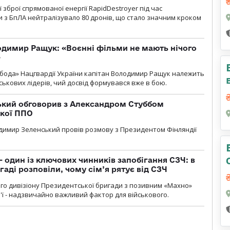
зброї спрямованої енергії RapidDestroyer під час
 з БпЛА нейтралізувало 80 дронів, що стало значним кроком
одимир Ращук: «Воєнні фільми не мають нічого
»
бода» Нацгвардії України капітан Володимир Ращук належить
ськових лідерів, чий досвід формувався вже в бою.
кий обговорив з Александром Стуббом
ької ППО
димир Зеленський провів розмову з Президентом Фінляндії
 один із ключових чинників запобігання СЗЧ: в
аді розповіли, чому сім’я рятує від СЗЧ
го дивізіону Президентської бригади з позивним «Махно»
м'ї - надзвичайно важливий фактор для військового.