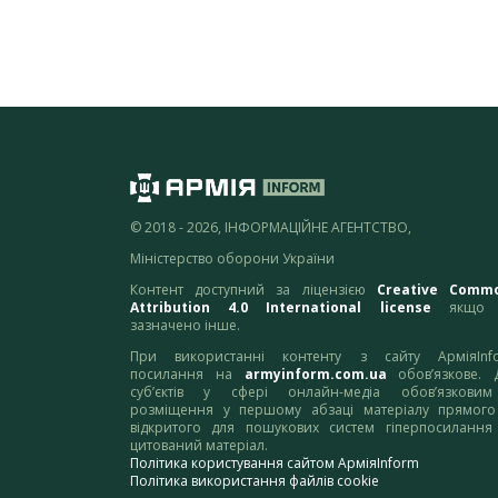
© 2018 - 2026, ІНФОРМАЦІЙНЕ АГЕНТСТВО,
Міністерство оборони України
Контент доступний за ліцензією
Creative Comm
Attribution 4.0 International license
якщо 
зазначено інше.
При використанні контенту з сайту АрміяInf
посилання на
armyinform.com.ua
обов’язкове. 
суб’єктів у сфері онлайн-медіа обов’язкови
розміщення у першому абзаці матеріалу прямого
відкритого для пошукових систем гіперпосилання
цитований матеріал.
Політика користування сайтом АрміяInform
Політика використання файлів cookie