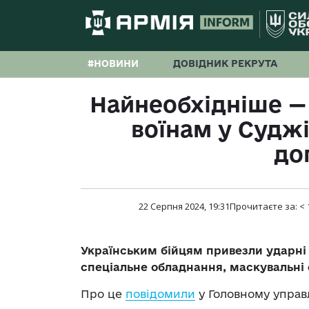
#НОВИНИ
ДОВІДНИК РЕКРУТА
Найнеобхідніше —
воїнам у Судж
до
22 Серпня 2024, 19:31
Прочитаєте за:
< 
Українським бійцям привезли ударні
спеціальне обладнання, маскувальні сі
Про це
повідомили
у Головному управл