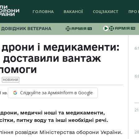
ГОЛОВНА
ВАКАНСІЇ
СОЦЗАХИСТ
ПРО 
ДОВІДНИК ВЕТЕРАНА
 дрони і медикаменти:
6:
і доставили вантаж
помоги
6:
НОВИНИ
Слідкуйте за АрміяInform в Google
1
хв.
21
 дрони, медичні ноші та медикаменти,
тки, питну воду та інші необхідні речі.
20
іння розвідки Міністерства оборони України.