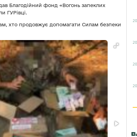
дав Благодійний фонд «Вогонь запеклих
и ГУРівці.
20
ам, хто продовжує допомагати Силам безпеки
20
20
20
В