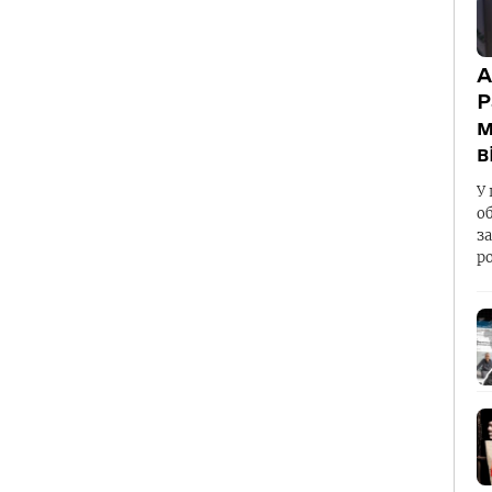
А
Р
м
в
У 
о
з
р