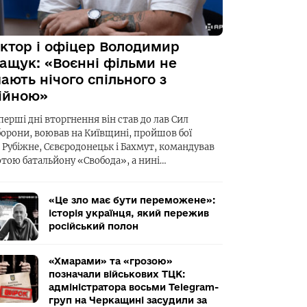
ктор і офіцер Володимир
ащук: «Воєнні фільми не
ають нічого спільного з
ійною»
перші дні вторгнення він став до лав Сил
борони, воював на Київщині, пройшов бої
а Рубіжне, Сєвєродонецьк і Бахмут, командував
отою батальйону «Свобода», а нині…
«Це зло має бути переможене»:
історія українця, який пережив
російський полон
«Хмарами» та «грозою»
позначали військових ТЦК:
адміністратора восьми Telegram-
груп на Черкащині засудили за