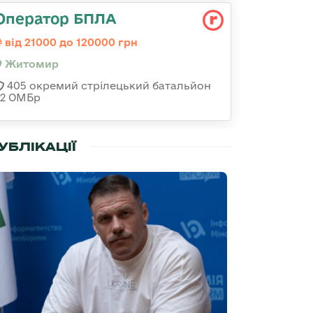
Оператор БПЛА
від 21000 до 120000 грн
Житомир
405 окремий стрілецький батальйон
32 ОМБр
УБЛІКАЦІЇ