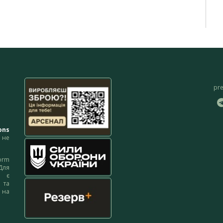
pr
ons
не
orm
Для
м є
 та
 на