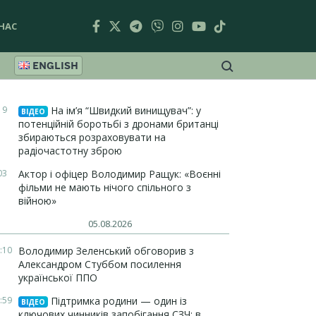
НАС
ENGLISH
19
На ім’я “Швидкий винищувач”: у
ВІДЕО
потенційній боротьбі з дронами британці
збираються розраховувати на
радіочастотну зброю
03
Актор і офіцер Володимир Ращук: «Воєнні
фільми не мають нічого спільного з
війною»
05.08.2026
:10
Володимир Зеленський обговорив з
Александром Стуббом посилення
української ППО
:59
Підтримка родини — один із
ВІДЕО
ключових чинників запобігання СЗЧ: в