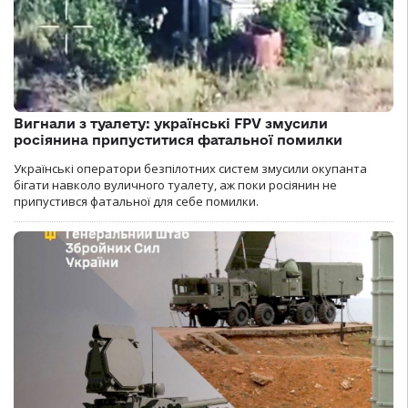
Вигнали з туалету: українські FPV змусили
росіянина припуститися фатальної помилки
Українські оператори безпілотних систем змусили окупанта
бігати навколо вуличного туалету, аж поки росіянин не
припустився фатальної для себе помилки.