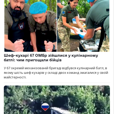
Шеф-кухарі 67 ОМБр зійшлися у кулінарному
батлі: чим пригощали бійців
У 67 окремій механізованій бригаді відбувся кулінарний батл, в
якому шість шеф-кухарів у складі двох команд змагалися у своїй
майстерності.