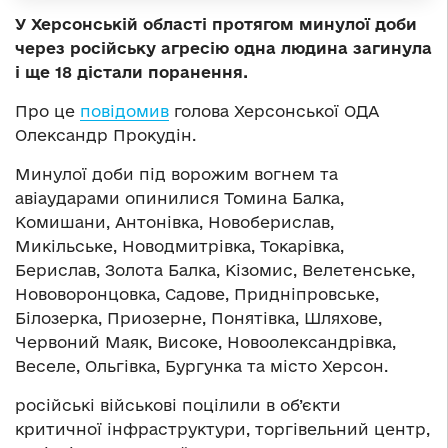
У Херсонській області протягом минулої доби
через російську агресію одна людина загинула
і ще 18 дістали поранення.
Про це
повідомив
голова Херсонської ОДА
Олександр Прокудін.
Минулої доби під ворожим вогнем та
авіаударами опинилися Томина Балка,
Комишани, Антонівка, Новоберислав,
Микільське, Новодмитрівка, Токарівка,
Берислав, Золота Балка, Кізомис, Велетенське,
Нововоронцовка, Садове, Придніпровське,
Білозерка, Приозерне, Понятівка, Шляхове,
Червоний Маяк, Високе, Новоолександрівка,
Веселе, Ольгівка, Бургунка та місто Херсон.
російські військові поцілили в об’єкти
критичної інфраструктури, торгівельний центр,