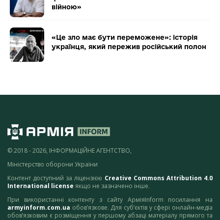
війною»
«Це зло має бути переможене»: історія
українця, який пережив російський полон
© 2018 - 2026, ІНФОРМАЦІЙНЕ АГЕНТСТВО,
Міністерство оборони України
Контент доступний за ліцензією
Creative Commons Attribution 4.0
International license
якщо не зазначено інше.
При використанні контенту з сайту АрміяInform посилання на
armyinform.com.ua
обов’язкове. Для суб’єктів у сфері онлайн-медіа
обов’язковим є розміщення у першому абзаці матеріалу прямого та