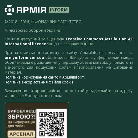
© 2018 - 2026, ІНФОРМАЦІЙНЕ АГЕНТСТВО,
Міністерство оборони України
Контент доступний за ліцензією
Creative Commons Attribution 4.0
International license
якщо не зазначено інше.
При використанні контенту з сайту АрміяInform посилання на
armyinform.com.ua
обов’язкове. Для суб’єктів у сфері онлайн-медіа
обов’язковим є розміщення у першому абзаці матеріалу прямого та
відкритого для пошукових систем гіперпосилання на цитований
матеріал.
Політика користування сайтом АрміяInform
Політика використання файлів cookie
Зауваження та пропозиції по роботі сайту надсилайте на адресу:
webmaster@armyinform.com.ua