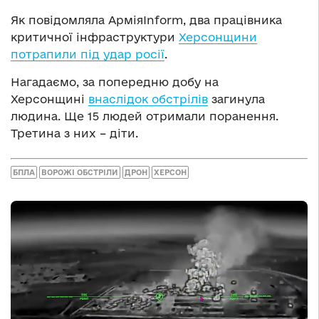
Як повідомляла АрміяInform, два працівника
критичної інфраструктури
Херсонщини
потрапили під удар росії
.
Нагадаємо, за попередню добу на
Херсонщині
внаслідок обстрілів
загинула
людина. Ще 15 людей отримали поранення.
Третина з них – діти.
БПЛА
ВОРОЖІ ОБСТРІЛИ
ДРОН
ХЕРСОН