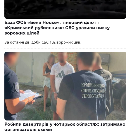
База ФСБ «Беня House», тіньовий флот і
«Кримський рубильник»: СБС уразили низку
ворожих цілей
За останні дві доби СБС 102 ворожих цілі.
Робили дезертирів у чотирьох областях: затримано
організаторів схеми