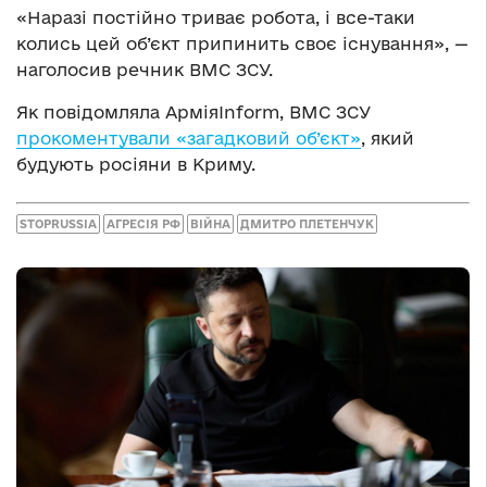
«Наразі постійно триває робота, і все-таки
колись цей об’єкт припинить своє існування», —
наголосив речник ВМС ЗСУ.
Як повідомляла АрміяInform, ВМС ЗСУ
прокоментували «загадковий об’єкт»
, який
будують росіяни в Криму.
STOPRUSSIA
АГРЕСІЯ РФ
ВІЙНА
ДМИТРО ПЛЕТЕНЧУК