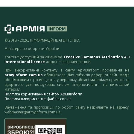
© 2018 - 2026, ІНФОРМАЦІЙНЕ АГЕНТСТВО,
Міністерство оборони України
Контент доступний за ліцензією
Creative Commons Attribution 4.0
International license
якщо не зазначено інше.
При використанні контенту з сайту АрміяInform посилання на
armyinform.com.ua
обов’язкове. Для суб’єктів у сфері онлайн-медіа
обов’язковим є розміщення у першому абзаці матеріалу прямого та
відкритого для пошукових систем гіперпосилання на цитований
матеріал.
Політика користування сайтом АрміяInform
Політика використання файлів cookie
Зауваження та пропозиції по роботі сайту надсилайте на адресу:
webmaster@armyinform.com.ua