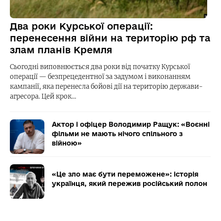
Два роки Курської операції:
перенесення війни на територію рф та
злам планів Кремля
Сьогодні виповнюється два роки від початку Курської
операції — безпрецедентної за задумом і виконанням
кампанії, яка перенесла бойові дії на територію держави-
агресора. Цей крок…
Актор і офіцер Володимир Ращук: «Воєнні
фільми не мають нічого спільного з
війною»
«Це зло має бути переможене»: історія
українця, який пережив російський полон