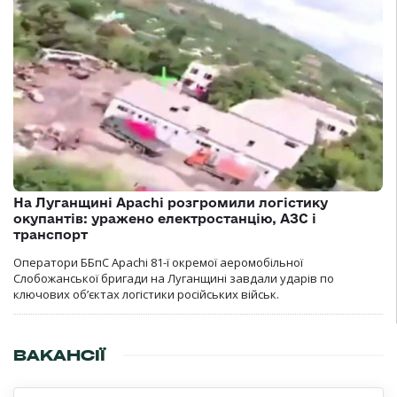
На Луганщині Apachi розгромили логістику
окупантів: уражено електростанцію, АЗС і
транспорт
Оператори ББпС Apachi 81-ї окремої аеромобільної
Слобожанської бригади на Луганщині завдали ударів по
ключових об’єктах логістики російських військ.
ВАКАНСІЇ