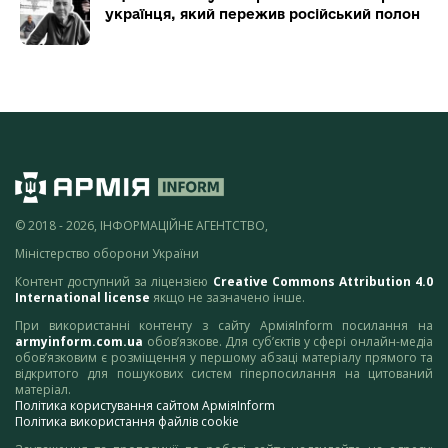
українця, який пережив російський полон
© 2018 - 2026, ІНФОРМАЦІЙНЕ АГЕНТСТВО,
Міністерство оборони України
Контент доступний за ліцензією
Creative Commons Attribution 4.0
International license
якщо не зазначено інше.
При використанні контенту з сайту АрміяInform посилання на
armyinform.com.ua
обов’язкове. Для суб’єктів у сфері онлайн-медіа
обов’язковим є розміщення у першому абзаці матеріалу прямого та
відкритого для пошукових систем гіперпосилання на цитований
матеріал.
Політика користування сайтом АрміяInform
Політика використання файлів cookie