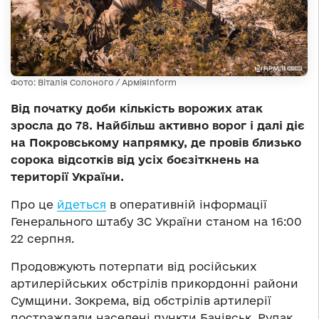
Фото: Віталія Солоного / АрміяInform
Від початку доби кількість ворожих атак
зросла до 78. Найбільш активно ворог і далі діє
на Покровському напрямку, де провів близько
сорока відсотків від усіх боєзіткнень на
території України.
Про це
йдеться
в оперативній інформації
Генерального штабу ЗС України станом на 16:00
22 серпня.
Продовжують потерпати від російських
артилерійських обстрілів прикордонні райони
Сумщини. Зокрема, від обстрілів артилерії
постраждали населені пункти Бачівськ, Рудак,