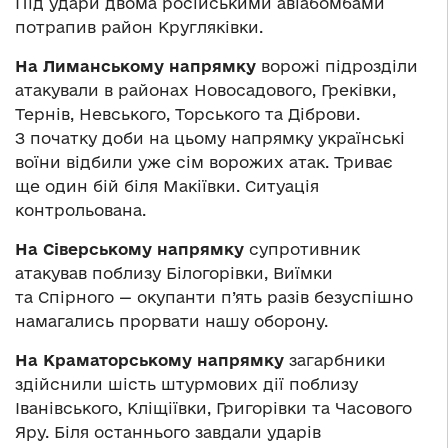
Під удари двома російськими авіабомбами
потрапив район Кругляківки.
На Лиманському напрямку
ворожі підрозділи
атакували в районах Новосадового, Греківки,
Тернів, Невського, Торського та Діброви.
З початку доби на цьому напрямку українські
воїни відбили уже сім ворожих атак. Триває
ще один бій біля Макіївки. Ситуація
контрольована.
На Сіверському напрямку
супротивник
атакував поблизу Білогорівки, Виїмки
та Спірного — окупанти п’ять разів безуспішно
намагались прорвати нашу оборону.
На Краматорському напрямку
загарбники
здійснили шість штурмових дії поблизу
Іванівського, Кліщіївки, Григорівки та Часового
Яру. Біля останнього завдали ударів