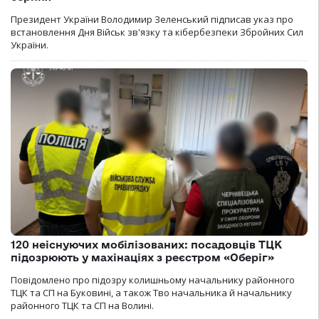
Президент України Володимир Зеленський підписав указ про
встановлення Дня Військ зв'язку та кібербезпеки Збройних Сил
України.
120 неіснуючих мобілізованих: посадовців ТЦК
підозрюють у махінаціях з реєстром «Оберіг»
Повідомлено про підозру колишньому начальнику районного
ТЦК та СП на Буковині, а також Тво начальника й начальнику
районного ТЦК та СП на Волині.