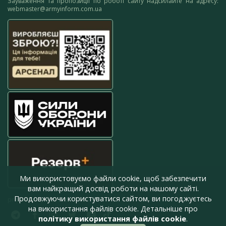
Зауваження та пропозиції по роботі сайту надсилайте на адресу:
webmaster@armyinform.com.ua
Ми використовуємо файли cookie, щоб забезпечити
вам найкращий досвід роботи на нашому сайті.
Продовжуючи користуватися сайтом, ви погоджуєтесь
press@armyinform.com.ua
на використання файлів cookie. Детальніше про
політику використання файлів cookie
.