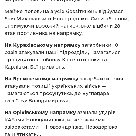
Майже половина з усіх боєзіткнень відбулася
біля Миколаївки й Новогродівки. Сили оборони,
стримуючи ворожий натиск, вже відбили 28
атак противника на напрямку.
На Курахівському напрямку
загарбники 10
разів атакували наші підрозділи, намагалися
просунутися поблизу Костянтинівки та
Карлівки. Бої тривають.
На Времівському напрямку
загарбники тричі
атакували позиції українських військ —
намагаються просунутись до Вугледара
та з боку Володимирівки.
На Оріхівському напрямку
зазнали ударів
КАБами Новоданилівка, некерованими
авіаракетами — Новоандріївка, Новодарівка
та П’ятихатки.