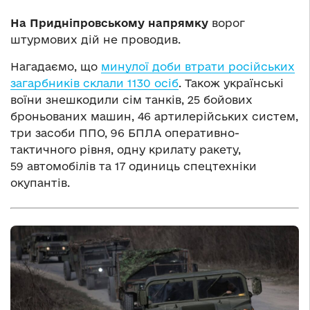
На Придніпровському напрямку
ворог
штурмових дій не проводив.
Нагадаємо, що
минулої доби втрати російських
загарбників склали 1130 осіб
. Також українські
воїни знешкодили сім танків, 25 бойових
броньованих машин, 46 артилерійських систем,
три засоби ППО, 96 БПЛА оперативно-
тактичного рівня, одну крилату ракету,
59 автомобілів та 17 одиниць спецтехніки
окупантів.