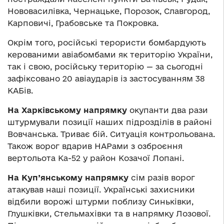
Нововасилівка, Чернацьке, Порозок, Славгород,
Карповичі, Грабовське та Покровка.
Окрім того, російські терористи бомбардують
керованими авіабомбами як територію України,
так і свою, російську територію — за сьогодні
зафіксовано 20 авіаударів із застосуванням 38
КАБів.
На Харківському напрямку
окупанти два рази
штурмували позиції наших підрозділів в районі
Вовчанська. Триває бій. Ситуація контрольована.
Також ворог вдарив НАРами з озброєння
вертольота Ка-52 у район Козачої Лопані.
На Куп’янському напрямку
сім разів ворог
атакував наші позиції. Українські захисники
відбили ворожі штурми поблизу Синьківки,
Глушківки, Стельмахівки та в напрямку Лозової.