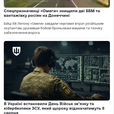
Спецпризначенці «Омеги» знищили дві ББМ та
вантажівку росіян на Донеччині
Бійці ХІІІ Легіону «Омеги» завдали чергових втрат російським
окупантам, уразивши бойові броньовані машини та техніку
забезпечення ворога.
В Україні встановили День Військ зв’язку та
кібербезпеки ЗСУ, який щороку відзначатимуть 8
серпня