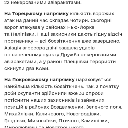
22 некерованими авіаракетами.
На Торецькому напрямку
кількість ворожих
атак на даний час складає чотири. Сьогодні
ворог атакував у районах Нью-Йорка
та Неліпівки. Наші захисники дають гідну відсіч
противнику — всі боєзіткнення вже завершено.
Авіація агресора двічі завдала ударів
по населеному пункту Дружба некерованими
авіаракетами, а у район Плещіївки терористи
скинули два КАБи.
На Покровському напрямку
нараховується
найбільша кількість боєзіткнень. Так, з початку
доби окупанти здійснили вже 33 спроби
потіснити наших захисників із займаних
позицій в районах Воздвиженки, Зеленого поля,
Михайлівки, Калинового, Новогродівки,
Гродівки, Миколаївки, Птичого, Камишівки,
Миролюбівки та Новотроїцького.