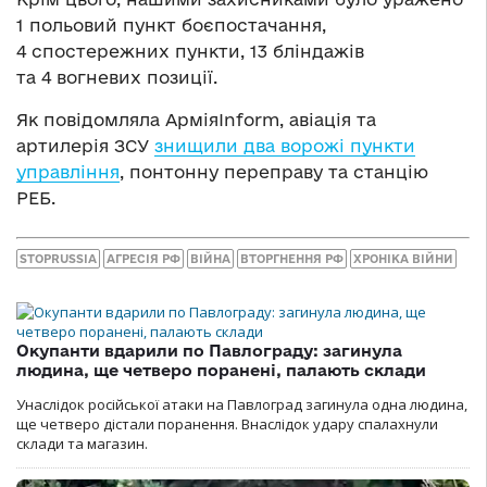
1 польовий пункт боєпостачання,
4 спостережних пункти, 13 бліндажів
та 4 вогневих позиції.
Як повідомляла АрміяInform, авіація та
артилерія ЗСУ
знищили два ворожі пункти
управління
, понтонну переправу та станцію
РЕБ.
STOPRUSSIA
АГРЕСІЯ РФ
ВІЙНА
ВТОРГНЕННЯ РФ
ХРОНІКА ВІЙНИ
Окупанти вдарили по Павлограду: загинула
людина, ще четверо поранені, палають склади
Унаслідок російської атаки на Павлоград загинула одна людина,
ще четверо дістали поранення. Внаслідок удару спалахнули
склади та магазин.