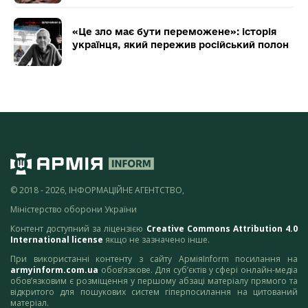
«Це зло має бути переможене»: історія
українця, який пережив російський полон
© 2018 - 2026, ІНФОРМАЦІЙНЕ АГЕНТСТВО,
Міністерство оборони України
Контент доступний за ліцензією
Creative Commons Attribution 4.0
International license
якщо не зазначено інше.
При використанні контенту з сайту АрміяInform посилання на
armyinform.com.ua
обов’язкове. Для суб’єктів у сфері онлайн-медіа
обов’язковим є розміщення у першому абзаці матеріалу прямого та
відкритого для пошукових систем гіперпосилання на цитований
матеріал.