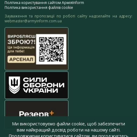
Політика користування сайтом АрміяInform
Політика використання файлів cookie
Зауваження та пропозиції по роботі сайту надсилайте на адресу:
webmaster@armyinform.com.ua
Ми використовуємо файли cookie, щоб забезпечити
вам найкращий досвід роботи на нашому сайті.
Продовжуючи користуватися сайтом, ви погоджуєтесь
press@armyinform.com.ua