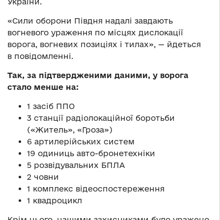
України.
«Сили оборони Півдня надалі завдають
вогневого ураження по місцях дислокації
ворога, вогневих позиціях і тилах», — йдеться
в повідомленні.
Так, за підтвердженими даними, у ворога
стало менше на:
1 засіб ППО
3 станції радіолокаційної боротьби
(«Житель», «Гроза»)
6 артилерійських систем
19 одиниць авто-бронетехніки
5 розвідувальних БПЛА
2 човни
1 комплекс відеоспостереження
1 квадроцикл
Крім цього, нашими захисниками було уражено