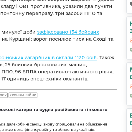
кладу і ОВТ противника, уразили два пункти
, понтонну переправу, три засоби ППО та
м минулої доби
зафіксовано 134 бойових
на Курщині: ворог посилює тиск на Сході та
сійських загарбників склали 1130 осіб
. Також
ів, 25 бойових броньованих машин,
 ППО, 96 БПЛА оперативно-тактичного рівня,
а 17 одиниць спецтехніки окупантів.
 ЗСУ
ХРОНІКА ВІЙНИ
рожові катери та судна російського тіньового
нська далекобійні санкції знову спрацювали на обмеження
, з яких вона фінансує війну та вбивства українців.