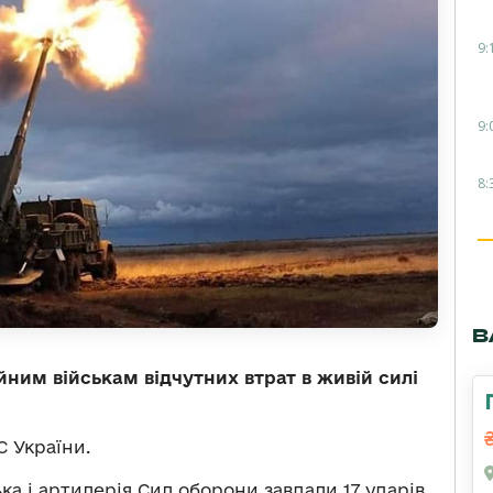
9:
9:
8:
В
йним військам відчутних втрат в живій силі
 України.
ька і артилерія Сил оборони завдали 17 ударів