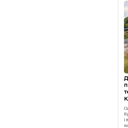
Д
п
т
К
С
К
і 
н