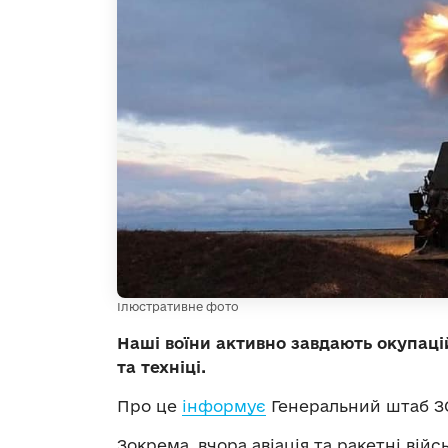
Ілюстративне фото
Наші воїни активно завдають окупаці
та техніці.
Про це
інформує
Генеральний штаб ЗС
Зокрема, вчора авіація та ракетні війс