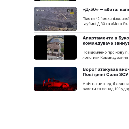
«Д-30» — вбита: кап
Пілоти 42-ї механізовано
гаубиці Д-30 та «Мста-Б».
Апартаменти в Буков
командувача звинув
Повідомлено про нову п
логістики Командування 
Ворог атакував вно
Повітряні Сили ЗСУ
У ніч на четвер, 6 серпня
ракети та понад 100 уда