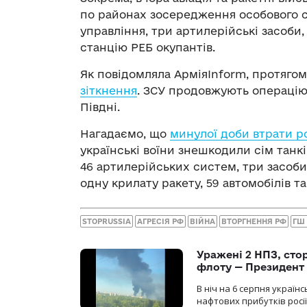
по районах зосередження особового с
управління, три артилерійські засоби
станцію РЕБ окупантів.
Як повідомляла АрміяInform, протяго
зіткнення
. ЗСУ продовжують операцію 
Півдні.
Нагадаємо, що
минулої доби втрати ро
українські воїни знешкодили сім танк
46 артилерійських систем, три засоби
одну крилату ракету, 59 автомобілів т
STOPRUSSIA
АГРЕСІЯ РФ
ВІЙНА
ВТОРГНЕННЯ РФ
ГШ
Уражені 2 НПЗ, сто
флоту — Президент
В ніч на 6 серпня украї
нафтових прибутків росії