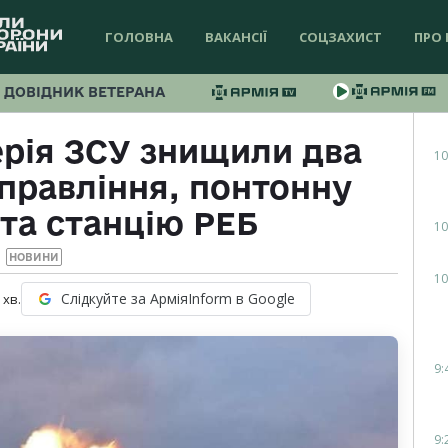
ГОЛОВНА
ВАКАНСІЇ
СОЦЗАХИСТ
ПРО 
ДОВІДНИК ВЕТЕРАНА
ерія ЗСУ знищили два
10
правління, понтонну
та станцію РЕБ
10
НОВИНИ
10
Слідкуйте за АрміяInform в Google
хв.
9:
9: