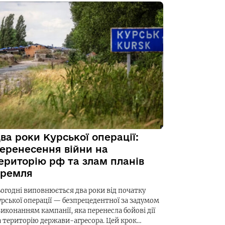
ва роки Курської операції:
еренесення війни на
ериторію рф та злам планів
ремля
ьогодні виповнюється два роки від початку
урської операції — безпрецедентної за задумом
виконанням кампанії, яка перенесла бойові дії
а територію держави-агресора. Цей крок…