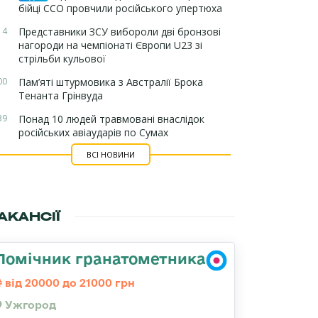
бійці ССО провчили російського упертюха
14
Представники ЗСУ вибороли дві бронзові
нагороди на чемпіонаті Європи U23 зі
стрільби кульової
00
Пам’яті штурмовика з Австралії Брока
Тенанта Грінвуда
39
Понад 10 людей травмовані внаслідок
російських авіаударів по Сумах
ВСІ НОВИНИ
АКАНСІЇ
Помічник гранатометника
від 20000 до 21000 грн
Ужгород