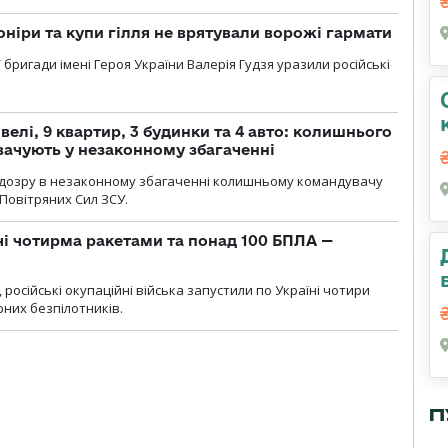
оніри та купи гілля не врятували ворожі гармати
ї бригади імені Героя України Валерія Гудзя уразили російські
елі, 9 квартир, 3 будинки та 4 авто: колишнього
ачують у незаконному збагаченні
ідозру в незаконному збагаченні колишньому командувачу
Повітряних Сил ЗСУ.
чі чотирма ракетами та понад 100 БПЛА —
, російські окупаційні війська запустили по Україні чотири
рних безпілотників.
П