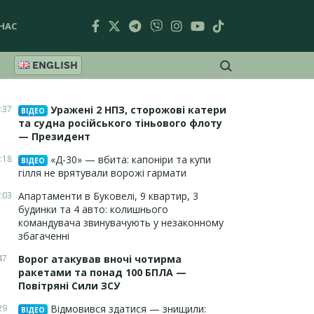
НАС
ENGLISH
:37
Уражені 2 НПЗ, сторожові катери
ВІДЕО
та судна російського тіньового флоту
— Президент
:18
«Д-30» — вбита: капоніри та купи
ВІДЕО
гілля не врятували ворожі гармати
:03
Апартаменти в Буковелі, 9 квартир, 3
будинки та 4 авто: колишнього
командувача звинувачують у незаконному
збагаченні
47
Ворог атакував вночі чотирма
ракетами та понад 100 БПЛА —
Повітряні Сили ЗСУ
29
Відмовився здатися — знищили:
ВІДЕО