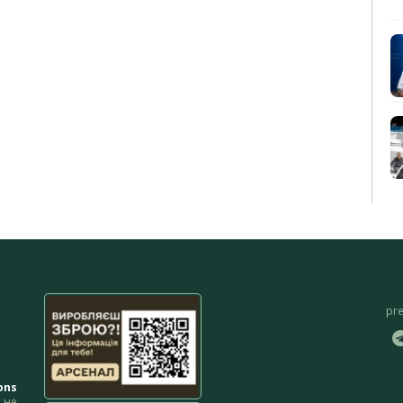
pr
ons
не