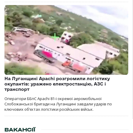
На Луганщині Apachi розгромили логістику
окупантів: уражено електростанцію, АЗС і
транспорт
Оператори ББпС Apachi 81-ї окремої аеромобільної
Слобожанської бригади на Луганщині завдали ударів по
ключових об’єктах логістики російських військ.
ВАКАНСІЇ