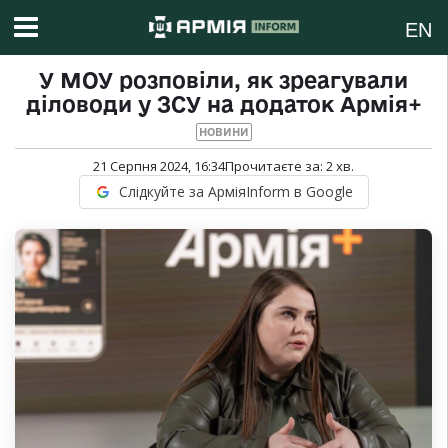
EN
У МОУ розповіли, як зреагували
діловоди у ЗСУ на додаток Армія+
НОВИНИ
21 Серпня 2024, 16:34
Прочитаєте за:
2
хв.
Слідкуйте за АрміяInform в Google