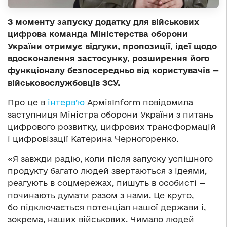
З моменту запуску додатку для військових
цифрова команда Міністерства оборони
України отримує відгуки, пропозиції, ідеї щодо
вдосконалення застосунку, розширення його
функціоналу безпосередньо від користувачів —
військовослужбовців ЗСУ.
Про це в
інтерв’ю
АрміяInform повідомила
заступниця Міністра оборони України з питань
цифрового розвитку, цифрових трансформацій
і цифровізації Катерина Черногоренко.
«Я завжди радію, коли після запуску успішного
продукту багато людей звертаються з ідеями,
реагують в соцмережах, пишуть в особисті —
починають думати разом з нами. Це круто,
бо підключається потенціал нашої держави і,
зокрема, наших військових. Чимало людей