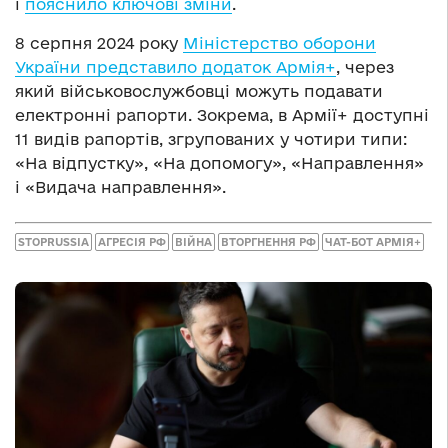
і
пояснило ключові зміни
.
8 серпня 2024 року
Міністерство оборони
України представило додаток Армія+
, через
який військовослужбовці можуть подавати
електронні рапорти. Зокрема, в Армії+ доступні
11 видів рапортів, згрупованих у чотири типи:
«На відпустку», «На допомогу», «Направлення»
і «Видача направлення».
STOPRUSSIA
АГРЕСІЯ РФ
ВІЙНА
ВТОРГНЕННЯ РФ
ЧАТ-БОТ АРМІЯ+