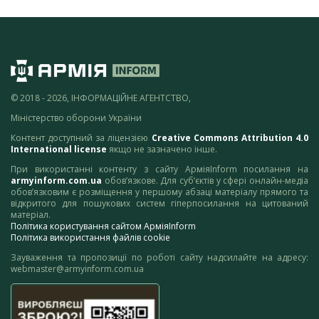
© 2018 - 2026, ІНФОРМАЦІЙНЕ АГЕНТСТВО,
Міністерство оборони України
Контент доступний за ліцензією
Creative Commons Attribution 4.0
International license
якщо не зазначено інше.
При використанні контенту з сайту АрміяInform посилання на
armyinform.com.ua
обов’язкове. Для суб’єктів у сфері онлайн-медіа
обов’язковим є розміщення у першому абзаці матеріалу прямого та
відкритого для пошукових систем гіперпосилання на цитований
матеріал.
Політика користування сайтом АрміяInform
Політика використання файлів cookie
Зауваження та пропозиції по роботі сайту надсилайте на адресу:
webmaster@armyinform.com.ua