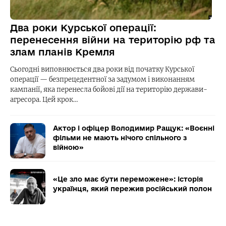
Два роки Курської операції:
перенесення війни на територію рф та
злам планів Кремля
Сьогодні виповнюється два роки від початку Курської
операції — безпрецедентної за задумом і виконанням
кампанії, яка перенесла бойові дії на територію держави-
агресора. Цей крок…
Актор і офіцер Володимир Ращук: «Воєнні
фільми не мають нічого спільного з
війною»
«Це зло має бути переможене»: історія
українця, який пережив російський полон