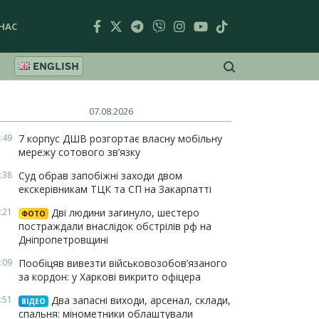
НАС
ENGLISH
07.08.2026
:49
7 корпус ДШВ розгортає власну мобільну
мережу сотового зв’язку
:38
Суд обрав запобіжні заходи двом
екскерівникам ТЦК та СП на Закарпатті
:21
Дві людини загинуло, шестеро
ФОТО
постраждали внаслідок обстрілів рф на
Дніпропетровщині
:09
Пообіцяв вивезти військовозобов’язаного
за кордон: у Харкові викрито офіцера
:51
Два запасні виходи, арсенал, склади,
ВІДЕО
спальня: мінометники облаштували