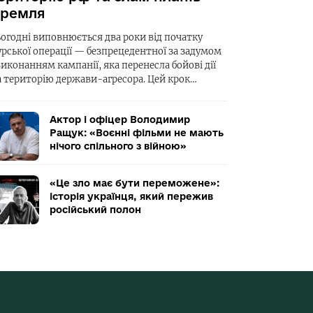
ремля
ьогодні виповнюється два роки від початку
урської операції — безпрецедентної за задумом
виконанням кампанії, яка перенесла бойові дії
а територію держави-агресора. Цей крок…
Актор і офіцер Володимир
Ращук: «Воєнні фільми не мають
нічого спільного з війною»
«Це зло має бути переможене»:
історія українця, який пережив
російський полон