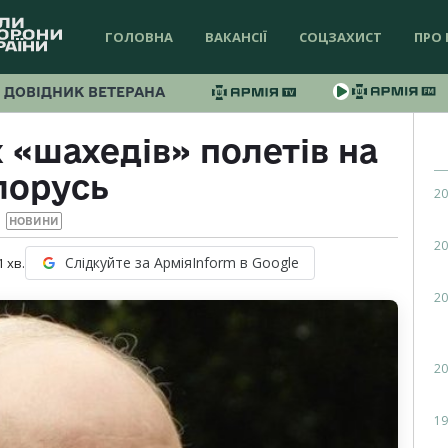
ГОЛОВНА
ВАКАНСІЇ
СОЦЗАХИСТ
ПРО 
ДОВІДНИК ВЕТЕРАНА
 «шахедів» полетів на
лорусь
20
НОВИНИ
20
Слідкуйте за АрміяInform в Google
1
хв.
20
20
19