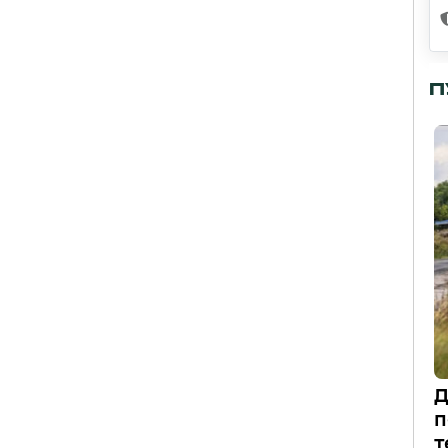
П
Д
п
т