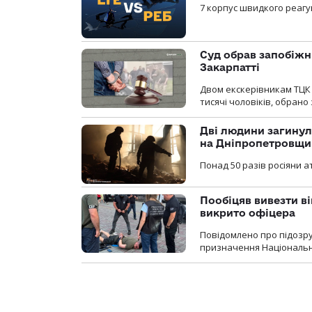
7 корпус швидкого реагу
Суд обрав запобіжн
Закарпатті
Двом екскерівникам ТЦК 
тисячі чоловіків, обрано
Дві людини загинул
на Дніпропетровщи
Понад 50 разів росіяни 
Пообіцяв вивезти ві
викрито офіцера
Повідомлено про підозр
призначення Національної 