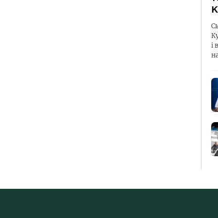
К
С
К
і 
н