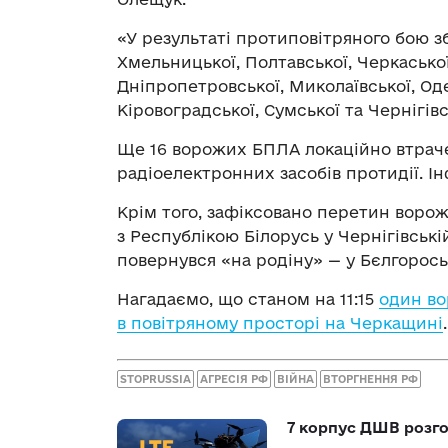
«У результаті протиповітряного бою з
Хмельницької, Полтавської, Черкаської,
Дніпропетровської, Миколаївської, Оде
Кіровоградської, Сумської та Чернігівс
Ще 16 ворожих БПЛА локаційно втраче
радіоелектронних засобів протидії. І
Крім того, зафіксовано перетин вор
з Республікою Білорусь у Чернігівськ
повернувся «на родіну» — у Бєлгорось
Нагадаємо, що станом на 11:15
один во
в повітряному просторі на Черкащині
STOPRUSSIA
АГРЕСІЯ РФ
ВІЙНА
ВТОРГНЕННЯ РФ
7 корпус ДШВ розго