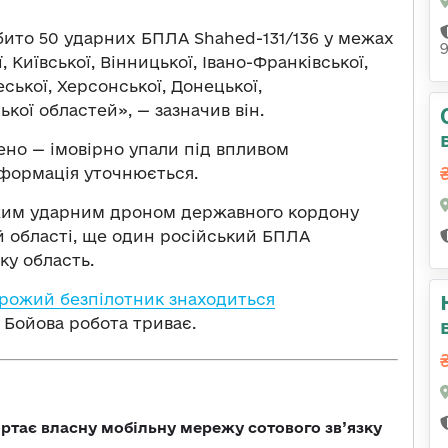
бито 50 ударних БПЛА Shahed-131/136 у межах
 Київської, Вінницької, Івано-Франківської,
ської, Херсонської, Донецької,
ької областей», — зазначив він.
но — імовірно упали під впливом
нформація уточнюється.
ожим ударним дроном державного кордону
ій області, ще один російський БПЛА
ку область.
рожий безпілотник знаходиться
. Бойова робота триває.
ртає власну мобільну мережу сотового зв’язку