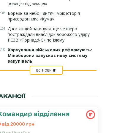
позицію під землею
:38
Борець за небо і дитячі мрії: історія
прикордонника «Кума»
:24
Двоє людей загинули, ще четверо
постраждали внаслідок ворожого удару
РСЗВ «Торнадо-С» по Ізюму
:10
Харчування військових реформують:
Міноборони запускає нову систему
закупівель
ВСІ НОВИНИ
АКАНСІЇ
Командир відділення
від 20000 грн