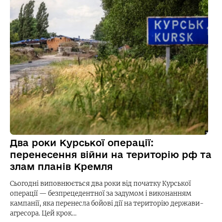
Два роки Курської операції:
перенесення війни на територію рф та
злам планів Кремля
Сьогодні виповнюється два роки від початку Курської
операції — безпрецедентної за задумом і виконанням
кампанії, яка перенесла бойові дії на територію держави-
агресора. Цей крок…