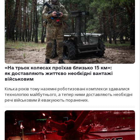
«На трьох колесах проїхав близько 15 км»:
як доставляють життєво необхідні вантажі
військовим
Кілька років тому наземні роботизовані комплекси здавалися
технологією майбутнього, а тепер ними доставляють необхідні
речі військовим й евакуюють поранених.