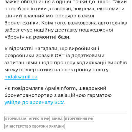
важке обладнання з однієї точки до іншої. Такий
спосіб логістики дозволяє, зокрема, економити
цінний власний моторесурс важкої
бронетехніки. Крім того, важковозна автотехніка
забезпечує надійну доставку пошкодженої
«броні» на ремонтні бази.
У відомстві нагадали, що виробники і
розробники зразків ОВТ із додатковими
запитаннями щодо процесу кодифікації виробів
можуть звертатися на електронну пошту:
mdalc@mil.ua
Як повідомляла АрміяInform, шведський
бронетранспортер з авіаційною гарматою
увійде до арсеналу ЗСУ
.
STOPRUSSIA
АГРЕСІЯ РФ
ВІЙНА
ВТОРГНЕННЯ РФ
МІНІСТЕРСТВО ОБОРОНИ УКРАЇНИ