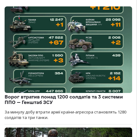
Ворог втратив понад 1200 солдатів та 3 системи
ППО — Генштаб ЗСУ
За минулу добу втрати армії країни-агресора становлять 1280
солдатів та три танки.