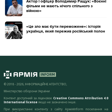
Актор і офіцер Володимир Ращук: «Воєнні
фільми не мають нічого спільного з
війною»
«Це зло має бути переможене»: історія
українця, який пережив російський полон
© 2018 - 2026, ІНФОРМАЦІЙНЕ АГЕНТСТВО,
Міністерство оборони України
Контент доступний за ліцензією
Creative Commons Attribution 4.0
International license
якщо не зазначено інше.
При використанні контенту з сайту АрміяInform посилання на