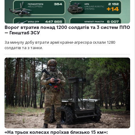
Ворог втратив понад 1200 солдатів та 3 систем ППО
— Генштаб ЗСУ
За минулу добу втрати армії країни-агресора склали 1280
солдатів та з танки.
«На трьох колесах проїхав близько 15 км»: