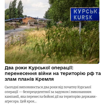
Два роки Курської операції:
перенесення війни на територію рф та
злам планів Кремля
Сьогодні виповнюється два роки від початку Курської
операції — безпрецедентної за задумом і виконанням
кампанії, яка перенесла бойові дії на територію держави-
агресора. Цей крок…