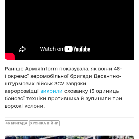
Раніше АрміяInform показувала, як воїни 46-
ї окремої аеромобільної бригади Десантно-
штурмових військ ЗСУ завдяки
аеророзвідці
викрили
схованку 15 одиниць
бойової техніки противника й зупинили три
ворожі колони.
46 БРИГАДА
ХРОНІКА ВІЙНИ