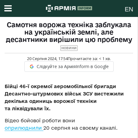
EN
Самотня ворожа техніка заблукала
на українській землі, але
десантники вирішили цю проблему
НОВИНИ
20 Серпня 2024, 17:54
Прочитаєте за:
< 1
хв.
Слідкуйте за АрміяInform в Google
Бійці 46-ї окремої аеромобільної бригади
Десантно-штурмових військ ЗСУ вистежили
декілька одиниць ворожої техніки
та ліквідували їх.
Відео бойової роботи вони
оприлюднили
20 серпня на своєму каналі.