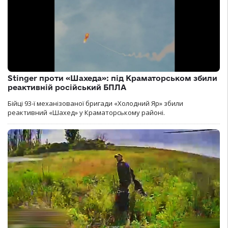
Stinger проти «Шахеда»: під Краматорськом збили
реактивній російський БПЛА
Бійці 93-ї механізованої бригади «Холодний Яр» збили
реактивний «Шахед» у Краматорському районі.