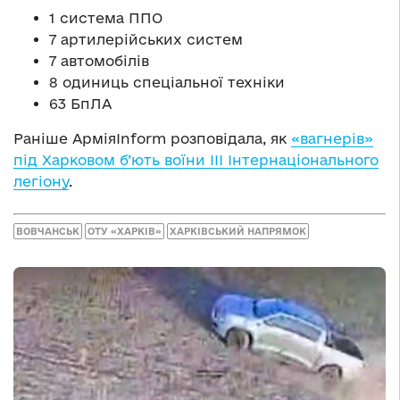
1 система ППО
7 артилерійських систем
7 автомобілів
8 одиниць спеціальної техніки
63 БпЛА
Раніше АрміяInform розповідала, як
«вагнерів»
під Харковом б’ють воїни ІІІ Інтернаціонального
легіону
.
ВОВЧАНСЬК
ОТУ «ХАРКІВ»
ХАРКІВСЬКИЙ НАПРЯМОК