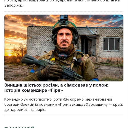
Запоріжжі.
Знищив шістьох росіян, а сімох взяв у полон:
історія командира «Гіря»
Командир 3-ї мотопіхотної роти 43-ї окремої механізованої
бригади Олексій із позивним «Гіря» захищає Харківщину — край,
де народився та виріс.