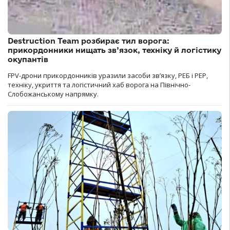
Destruction Team розбирає тил ворога:
прикордонники нищать зв’язок, техніку й логістику
окупантів
FPV-дрони прикордонників уразили засоби зв’язку, РЕБ і РЕР,
техніку, укриття та логістичний хаб ворога на Північно-
Слобожанському напрямку.