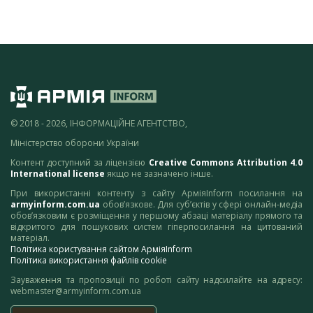
© 2018 - 2026, ІНФОРМАЦІЙНЕ АГЕНТСТВО,
Міністерство оборони України
Контент доступний за ліцензією
Creative Commons Attribution 4.0
International license
якщо не зазначено інше.
При використанні контенту з сайту АрміяInform посилання на
armyinform.com.ua
обов’язкове. Для суб’єктів у сфері онлайн-медіа
обов’язковим є розміщення у першому абзаці матеріалу прямого та
відкритого для пошукових систем гіперпосилання на цитований
матеріал.
Політика користування сайтом АрміяInform
Політика використання файлів cookie
Зауваження та пропозиції по роботі сайту надсилайте на адресу:
webmaster@armyinform.com.ua