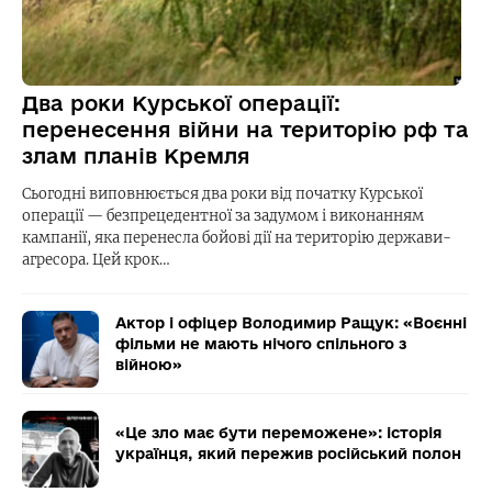
Два роки Курської операції:
перенесення війни на територію рф та
злам планів Кремля
Сьогодні виповнюється два роки від початку Курської
операції — безпрецедентної за задумом і виконанням
кампанії, яка перенесла бойові дії на територію держави-
агресора. Цей крок…
Актор і офіцер Володимир Ращук: «Воєнні
фільми не мають нічого спільного з
війною»
«Це зло має бути переможене»: історія
українця, який пережив російський полон