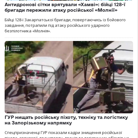
Антидронові сітки врятували «Хамві»: бійці 128-ї
бригади пережили атаку російської «Молнії»
Бійці 128-ї Закарпатської бригади, повертаючись із бойового
завдання, потрапили під атаку російського ударного
безпілотника «Молнія».
ГУР нищать російську піхоту, техніку та логістику
на Запорізькому напрямку
Спецпризначенці ГУР показали кадри знищення російської
піхоти, артилерії, транспорту, дронів та логістичних об’єктів на