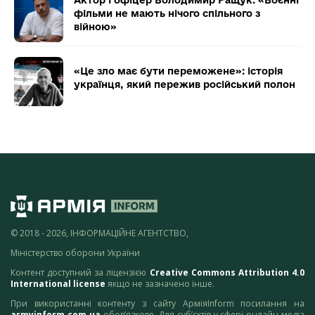
Актор і офіцер Володимир Ращук: «Воєнні
фільми не мають нічого спільного з
війною»
«Це зло має бути переможене»: історія
українця, який пережив російський полон
© 2018 - 2026, ІНФОРМАЦІЙНЕ АГЕНТСТВО,
Міністерство оборони України
Контент доступний за ліцензією
Creative Commons Attribution 4.0
International license
якщо не зазначено інше.
При використанні контенту з сайту АрміяInform посилання на
armyinform.com.ua
обов’язкове. Для суб’єктів у сфері онлайн-медіа