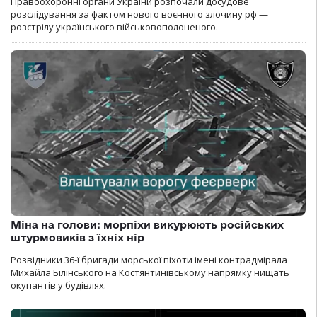
Правоохоронні органи України розпочали досудове
розслідування за фактом нового воєнного злочину рф —
розстрілу українського військовополоненого.
Міна на голови: морпіхи викурюють російських
штурмовиків з їхніх нір
Розвідники 36-ї бригади морської піхоти імені контрадмірала
Михайла Білінського на Костянтинівському напрямку нищать
окупантів у будівлях.