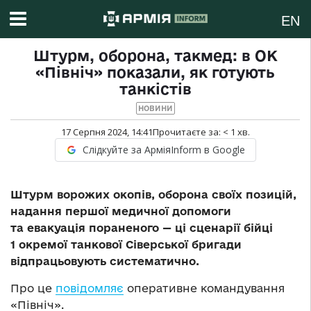
EN
Штурм, оборона, такмед: в ОК
«Північ» показали, як готують
танкістів
НОВИНИ
17 Серпня 2024, 14:41
Прочитаєте за:
< 1
хв.
Слідкуйте за АрміяInform в Google
Штурм ворожих окопів, оборона своїх позицій,
надання першої медичної допомоги
та евакуація пораненого — ці сценарії бійці
1 окремої танкової Сіверської бригади
відпрацьовують систематично.
Про це
повідомляє
оперативне командування
«Північ».