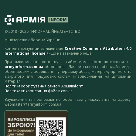
© 2018 - 2026, ІНФОРМАЦІЙНЕ АГЕНТСТВО,
Міністерство оборони України
Контент доступний за ліцензією
Creative Commons Attribution 4.0
International license
якщо не зазначено інше.
При використанні контенту з сайту АрміяInform посилання на
armyinform.com.ua
обов’язкове. Для суб’єктів у сфері онлайн-медіа
обов’язковим є розміщення у першому абзаці матеріалу прямого та
відкритого для пошукових систем гіперпосилання на цитований
матеріал.
Політика користування сайтом АрміяInform
Політика використання файлів cookie
Зауваження та пропозиції по роботі сайту надсилайте на адресу:
webmaster@armyinform.com.ua