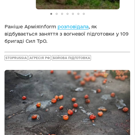
Раніше АрміяInform
розповідала
, як
відбувається заняття з вогневої підготовки у 109
бригаді Сил ТрО.
STOPRUSSIA
АГРЕСІЯ РФ
БОЙОВА ПІДГОТОВКА