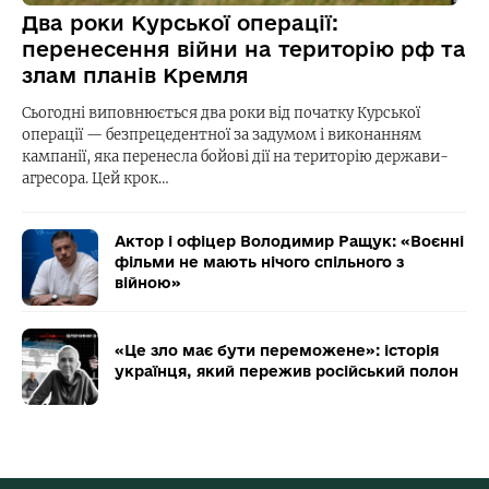
Два роки Курської операції:
перенесення війни на територію рф та
злам планів Кремля
Сьогодні виповнюється два роки від початку Курської
операції — безпрецедентної за задумом і виконанням
кампанії, яка перенесла бойові дії на територію держави-
агресора. Цей крок…
Актор і офіцер Володимир Ращук: «Воєнні
фільми не мають нічого спільного з
війною»
«Це зло має бути переможене»: історія
українця, який пережив російський полон