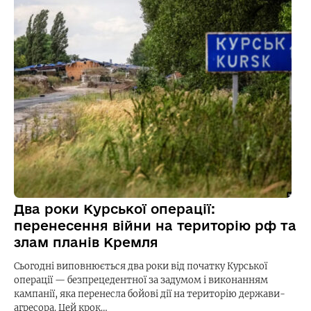
Два роки Курської операції:
перенесення війни на територію рф та
злам планів Кремля
Сьогодні виповнюється два роки від початку Курської
операції — безпрецедентної за задумом і виконанням
кампанії, яка перенесла бойові дії на територію держави-
агресора. Цей крок…