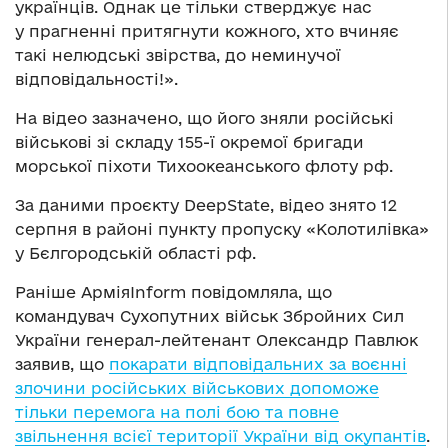
українців. Однак це тільки стверджує нас
у прагненні притягнути кожного, хто вчиняє
такі нелюдські звірства, до неминучої
відповідальності!».
На відео зазначено, що його зняли російські
військові зі складу 155-ї окремої бригади
морської піхоти Тихоокеанського флоту рф.
За даними проєкту DeepState, відео знято 12
серпня в районі пункту пропуску «Колотилівка»
у Бєлгородській області рф.
Раніше АрміяInform повідомляла, що
командувач Сухопутних військ Збройних Сил
України генерал-лейтенант Олександр Павлюк
заявив, що
покарати відповідальних за воєнні
злочини російських військових допоможе
тільки перемога на полі бою та повне
звільнення всієї території України від окупантів
.