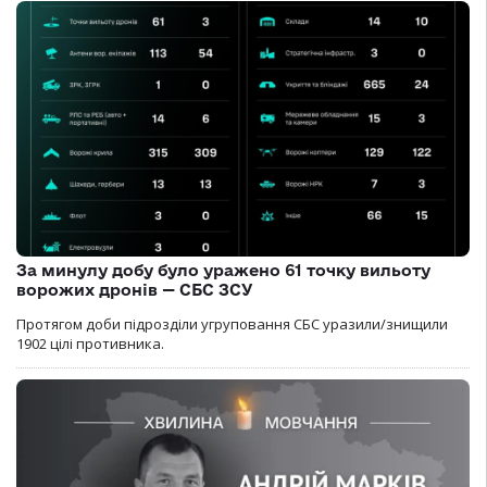
За минулу добу було уражено 61 точку вильоту
ворожих дронів — СБС ЗСУ
Протягом доби підрозділи угруповання СБС уразили/знищили
1902 цілі противника.