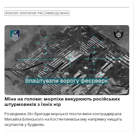
ВОЄННІ ЗЛОЧИНИ РФ
ОМБУДСМАН
Міна на голови: морпіхи викурюють російських
штурмовиків з їхніх нір
Розвідники 36-ї бригади морської піхоти імені контрадмірала
Михайла Білінського на Костянтинівському напрямку нищать
окупантів у будівлях.