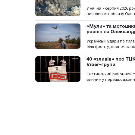
У ніч на 7 серпня 2026 
виявлення поблизу Оленів
«Мули» та мотоцикл
росіян на Олексан
Українські удари по тила
біля фронту, водночас в
40 «зливів» про ТЦК
Viber-групи
Снятинський районний су
винним у перешкоджанні 