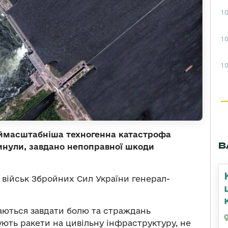
10
10
10
аймасштабніша техногенна катастрофа
В
гинули, завдано непоправної шкоди
військ Збройних Сил України генерал-
гаються завдати болю та страждань
ють ракети на цивільну інфраструктуру, не