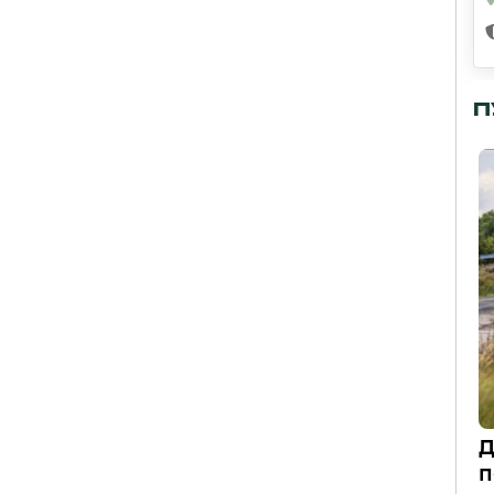
П
Д
п