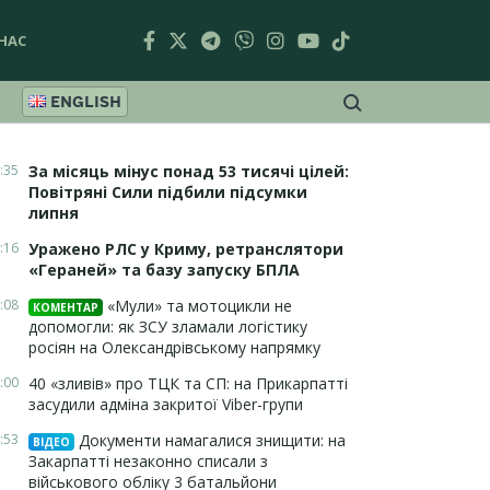
НАС
ENGLISH
:35
За місяць мінус понад 53 тисячі цілей:
Повітряні Сили підбили підсумки
липня
:16
Уражено РЛС у Криму, ретранслятори
«Гераней» та базу запуску БПЛА
:08
«Мули» та мотоцикли не
КОМЕНТАР
допомогли: як ЗСУ зламали логістику
росіян на Олександрівському напрямку
:00
40 «зливів» про ТЦК та СП: на Прикарпатті
засудили адміна закритої Viber-групи
:53
Документи намагалися знищити: на
ВІДЕО
Закарпатті незаконно списали з
військового обліку 3 батальйони