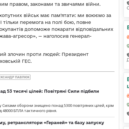
им правом, законами та звичаями війни.
опутних військ має пам’ятати: ми воюємо за
 І тільки перемога на полі бою, повне
ід окупантів допоможе покарати відповідальних
ржава-агресор», — наголосив генерал-
ший злочин проти людей: Президент
ховській ГЕС.
ЕКСАНДР ПАВЛЮК
ад 53 тисячі цілей: Повітряні Сили підбили
у Cилами оборони знищено понад 5300 повітряних цілей, крім
 48000 БПЛА тактичного рівня.
у, ретранслятори «Гераней» та базу запуску