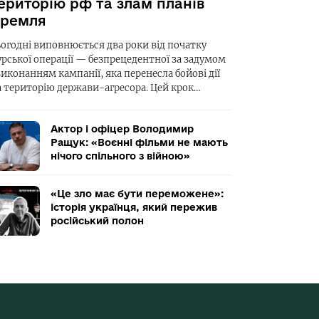
ериторію рф та злам планів
ремля
ьогодні виповнюється два роки від початку
урської операції — безпрецедентної за задумом
виконанням кампанії, яка перенесла бойові дії
а територію держави-агресора. Цей крок…
Актор і офіцер Володимир
Ращук: «Воєнні фільми не мають
нічого спільного з війною»
«Це зло має бути переможене»:
історія українця, який пережив
російський полон