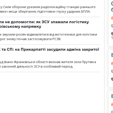
року Сили оборони уразили радіолокаційну станцію раннього
ки і місце зберігання, підготовки і пуску ударних БПЛА.
и не допомогли: як ЗСУ зламали логістику
дрівському напрямку
х змусили росіян відмовлятися від мототехніки для логістики
орог знову почав застосовувати РСЗВ.
 та СП: на Прикарпатті засудили адміна закритої
д Івано-Франківської області визнав жителя села Прутівка
законній діяльності ЗСУ в особливий період.