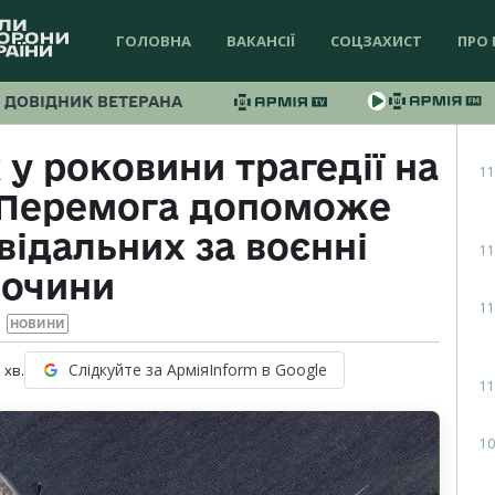
ГОЛОВНА
ВАКАНСІЇ
СОЦЗАХИСТ
ПРО 
ДОВІДНИК ВЕТЕРАНА
у роковини трагедії на
11
: Перемога допоможе
відальних за воєнні
11
лочини
11
НОВИНИ
Слідкуйте за АрміяInform в Google
1
хв.
11
10