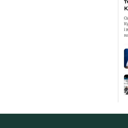
т
К
С
К
і 
н