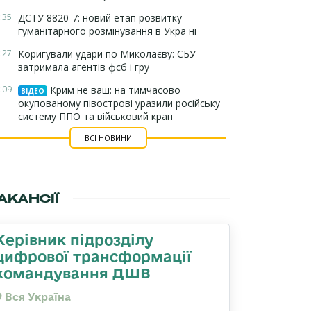
:35
ДСТУ 8820-7: новий етап розвитку
гуманітарного розмінування в Україні
:27
Коригували удари по Миколаєву: СБУ
затримала агентів фсб і гру
:09
Крим не ваш: на тимчасово
ВІДЕО
окупованому півострові уразили російську
систему ППО та військовий кран
ВСІ НОВИНИ
АКАНСІЇ
Керівник підрозділу
цифрової трансформації
командування ДШВ
Вся Україна