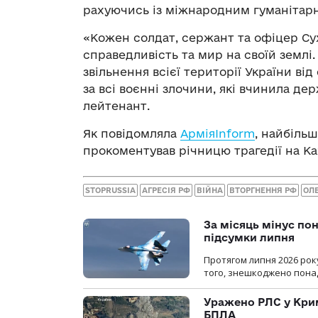
рахуючись із міжнародним гуманітарн
«Кожен солдат, сержант та офіцер Сух
справедливість та мир на своїй землі.
звільнення всієї території України в
за всі воєнні злочини, які вчинила де
лейтенант.
Як повідомляла
АрміяInform
, найбіль
прокоментував річницю трагедії на Ка
STOPRUSSIA
АГРЕСІЯ РФ
ВІЙНА
ВТОРГНЕННЯ РФ
ОЛ
За місяць мінус пон
підсумки липня
Протягом липня 2026 рок
того, знешкоджено понад
Уражено РЛС у Крим
БПЛА