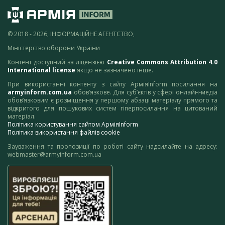
© 2018 - 2026, ІНФОРМАЦІЙНЕ АГЕНТСТВО,
Міністерство оборони України
Контент доступний за ліцензією
Creative Commons Attribution 4.0
International license
якщо не зазначено інше.
При використанні контенту з сайту АрміяInform посилання на
armyinform.com.ua
обов’язкове. Для суб’єктів у сфері онлайн-медіа
обов’язковим є розміщення у першому абзаці матеріалу прямого та
відкритого для пошукових систем гіперпосилання на цитований
матеріал.
Політика користування сайтом АрміяInform
Політика використання файлів cookie
Зауваження та пропозиції по роботі сайту надсилайте на адресу:
webmaster@armyinform.com.ua