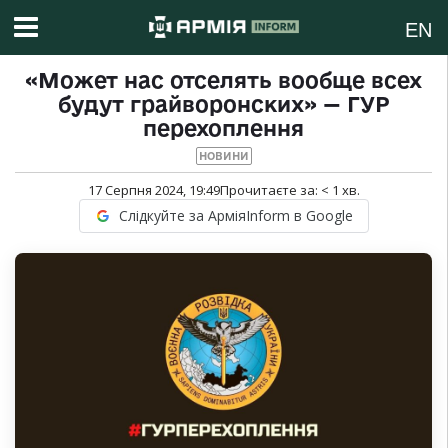
EN
«Может нас отселять вообще всех
будут грайворонских» — ГУР
перехоплення
НОВИНИ
17 Серпня 2024, 19:49
Прочитаєте за:
< 1
хв.
Слідкуйте за АрміяInform в Google