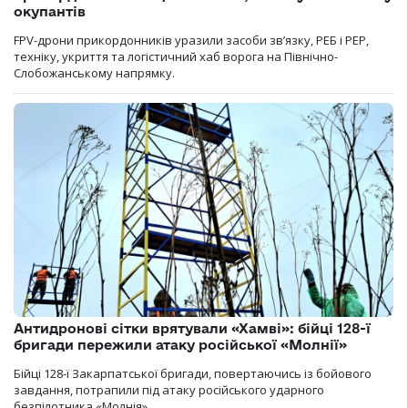
окупантів
FPV-дрони прикордонників уразили засоби зв’язку, РЕБ і РЕР,
техніку, укриття та логістичний хаб ворога на Північно-
Слобожанському напрямку.
Антидронові сітки врятували «Хамві»: бійці 128-ї
бригади пережили атаку російської «Молнії»
Бійці 128-ї Закарпатської бригади, повертаючись із бойового
завдання, потрапили під атаку російського ударного
безпілотника «Молнія».