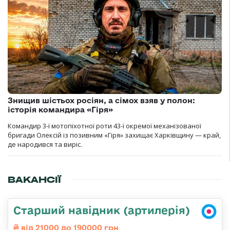
Знищив шістьох росіян, а сімох взяв у полон:
історія командира «Гіря»
Командир 3-ї мотопіхотної роти 43-ї окремої механізованої
бригади Олексій із позивним «Гіря» захищає Харківщину — край,
де народився та виріс.
ВАКАНСІЇ
Старший навідник (артилерія)
від 21000 до 190000 грн