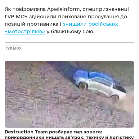
Як повідомляла АрміяInform, спецпризначенці
ГУР МОУ здійснили приховане просування до
позицій противника і
знищили російських
«мотострілків»
у ближньому бою.
ГУР МОУ
Destruction Team розбирає тил ворога:
прикордонники нищать зв’язок, техніку й логістику