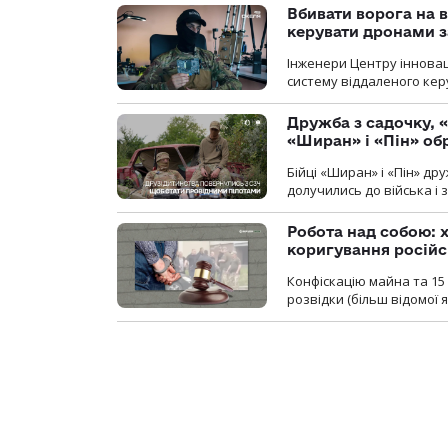
Вбивати ворога на в
керувати дронами з
Інженери Центру інновац
систему віддаленого ке
Дружба з садочку, «
«Ширан» і «Пін» о
Бійці «Ширан» і «Пін» др
долучились до війська і 
Робота над собою: х
коригування російс
Конфіскацію майна та 15 
розвідки (більш відомої як