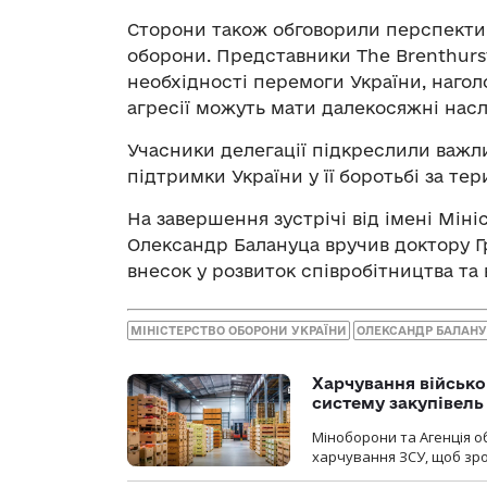
Сторони також обговорили перспектив
оборони. Представники The Brenthurs
необхідності перемоги України, нагол
агресії можуть мати далекосяжні насл
Учасники делегації підкреслили важл
підтримки України у її боротьбі за тер
На завершення зустрічі від імені Мін
Олександр Балануца вручив доктору Гр
внесок у розвиток співробітництва та
МІНІСТЕРСТВО ОБОРОНИ УКРАЇНИ
ОЛЕКСАНДР БАЛАН
Харчування військ
систему закупівель
Міноборони та Агенція 
харчування ЗСУ, щоб зро