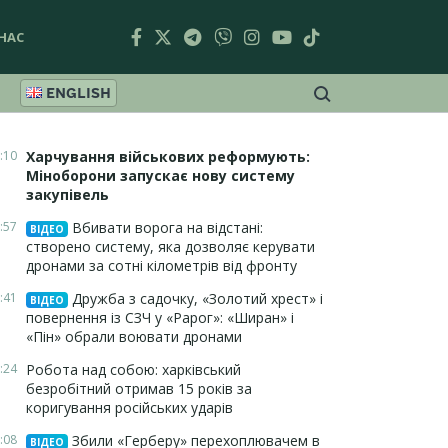
НАС
ENGLISH
:10
Харчування військових реформують:
Міноборони запускає нову систему
закупівель
:57
Вбивати ворога на відстані:
ВІДЕО
створено систему, яка дозволяє керувати
дронами за сотні кілометрів від фронту
:41
Дружба з садочку, «Золотий хрест» і
ВІДЕО
повернення із СЗЧ у «Рарог»: «Ширан» і
«Пін» обрали воювати дронами
:24
Робота над собою: харківський
безробітний отримав 15 років за
коригування російських ударів
:08
Збили «Герберу» перехоплювачем в
ВІДЕО