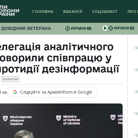
ГОЛОВНА
ВАКАНСІЇ
СОЦЗАХИСТ
ПРО 
ДОВІДНИК ВЕТЕРАНА
легація аналітичного
19
говорили співпрацю у
протидії дезінформації
18
НОВИНИ
18
Слідкуйте за АрміяInform в Google
1
хв.
18
18