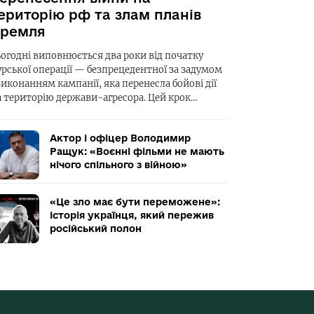
ериторію рф та злам планів
ремля
ьогодні виповнюється два роки від початку
урської операції — безпрецедентної за задумом
виконанням кампанії, яка перенесла бойові дії
а територію держави-агресора. Цей крок…
Актор і офіцер Володимир
Ращук: «Воєнні фільми не мають
нічого спільного з війною»
«Це зло має бути переможене»:
історія українця, який пережив
російський полон