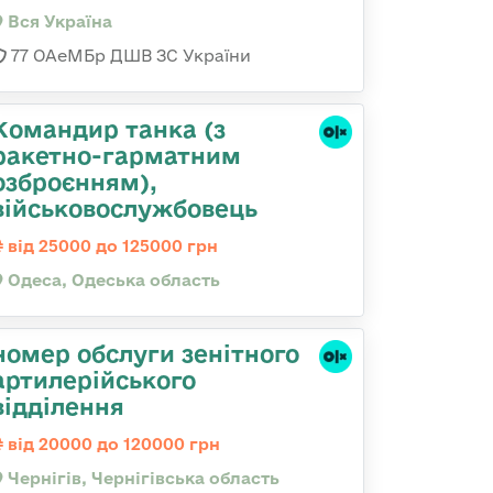
Вся Україна
77 ОАеМБр ДШВ ЗС України
Командиp танка (з
pакетно-гарматним
озброєнням),
військовослужбовець
від 25000 до 125000 грн
Одеса, Одеська область
номер обслуги зенітного
артилерійського
відділення
від 20000 до 120000 грн
Чернігів, Чернігівська область