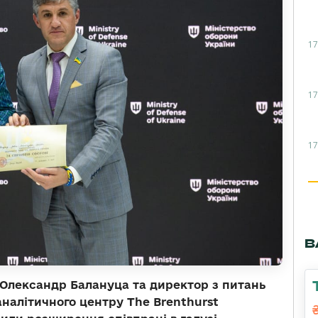
17
17
17
В
 Олександр Балануца та директор з питань
налітичного центру The Brenthurst