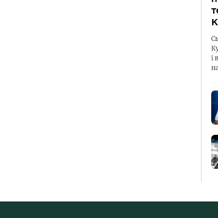
т
К
С
К
і 
н