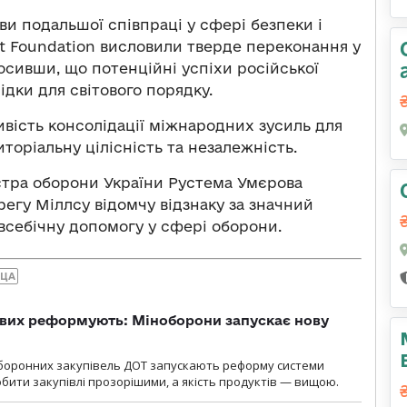
и подальшої співпраці у сфері безпеки і
t Foundation висловили тверде переконання у
осивши, що потенційні успіхи російської
ідки для світового порядку.
ивість консолідації міжнародних зусиль для
иторіальну цілісність та незалежність.
істра оборони України Рустема Умєрова
егу Міллсу відомчу відзнаку за значний
 всебічну допомогу у сфері оборони.
УЦА
ових реформують: Міноборони запускає нову
оборонних закупівель ДОТ запускають реформу системи
бити закупівлі прозорішими, а якість продуктів — вищою.