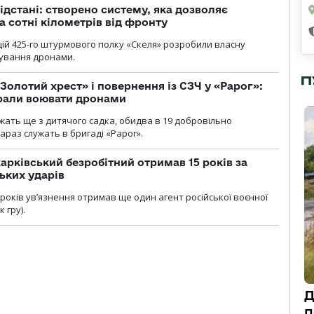
ідстані: створено систему, яка дозволяє
а сотні кілометрів від фронту
ій 425-го штурмового полку «Скеля» розробили власну
рування дронами.
П
Золотий хрест» і повернення із СЗЧ у «Рарог»:
брали воювати дронами
ужать ще з дитячого садка, обидва в 19 добровільно
зараз служать в бригаді «Рарог».
арківський безробітний отримав 15 років за
ьких ударів
років увʼязнення отримав ще один агент російської воєнної
 гру).
Д
п