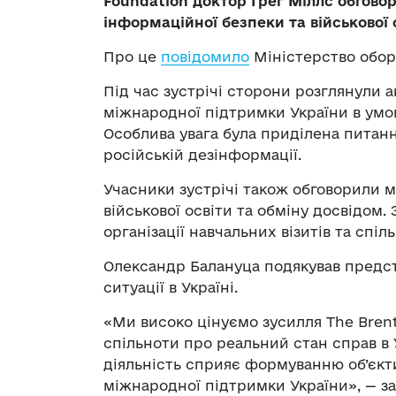
Foundation доктор Грег Міллс обгово
інформаційної безпеки та військової 
Про це
повідомило
Міністерство обор
Під час зустрічі сторони розглянули 
міжнародної підтримки України в умо
Особлива увага була приділена питан
російській дезінформації.
Учасники зустрічі також обговорили 
військової освіти та обміну досвідом
організації навчальних візитів та спі
Олександр Балануца подякував предст
ситуації в Україні.
«Ми високо цінуємо зусилля The Brent
спільноти про реальний стан справ в У
діяльність сприяє формуванню об’єкт
міжнародної підтримки України», — за