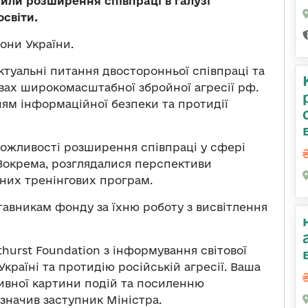
рили розширення співпраці в галузі
освіти.
они України.
актуальні питання двосторонньої співпраці та
вах широкомасштабної збройної агресії рф.
ням інформаційної безпеки та протидії
можливості розширення співпраці у сфері
. Зокрема, розглядалися перспективи
льних тренінгових програм.
авникам фонду за їхню роботу з висвітлення
hurst Foundation з інформування світової
країні та протидію російській агресії. Ваша
ивної картини подій та посиленню
значив заступник Міністра.