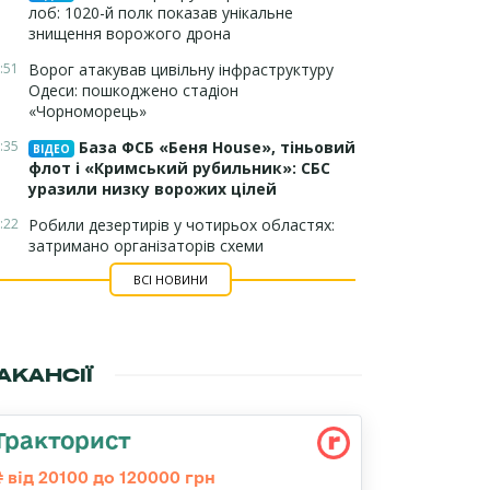
лоб: 1020-й полк показав унікальне
знищення ворожого дрона
:51
Ворог атакував цивільну інфраструктуру
Одеси: пошкоджено стадіон
«Чорноморець»
:35
База ФСБ «Беня House», тіньовий
ВІДЕО
флот і «Кримський рубильник»: СБС
уразили низку ворожих цілей
:22
Робили дезертирів у чотирьох областях:
затримано організаторів схеми
ВСІ НОВИНИ
АКАНСІЇ
Тракторист
від 20100 до 120000 грн