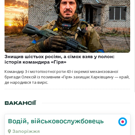
Знищив шістьох росіян, а сімох взяв у полон:
історія командира «Гіря»
Командир 3-ї мотопіхотної роти 43-ї окремої механізованої
бригади Олексій із позивним «Гіря» захищає Харківщину — край,
де народився та виріс.
ВАКАНСІЇ
Водій, військовослужбовець
Запоріжжя