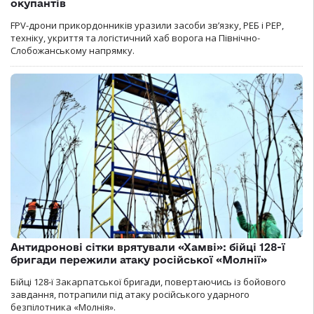
окупантів
FPV-дрони прикордонників уразили засоби зв’язку, РЕБ і РЕР,
техніку, укриття та логістичний хаб ворога на Північно-
Слобожанському напрямку.
Антидронові сітки врятували «Хамві»: бійці 128-ї
бригади пережили атаку російської «Молнії»
Бійці 128-ї Закарпатської бригади, повертаючись із бойового
завдання, потрапили під атаку російського ударного
безпілотника «Молнія».