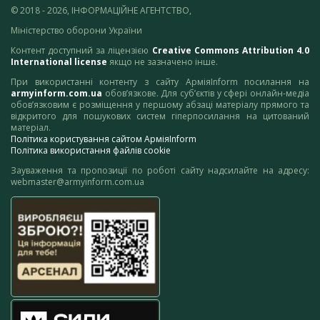
© 2018 - 2026, ІНФОРМАЦІЙНЕ АГЕНТСТВО,
Міністерство оборони України
Контент доступний за ліцензією
Creative Commons Attribution 4.0
International license
якщо не зазначено інше.
При використанні контенту з сайту АрміяInform посилання на
armyinform.com.ua
обов’язкове. Для суб’єктів у сфері онлайн-медіа
обов’язковим є розміщення у першому абзаці матеріалу прямого та
відкритого для пошукових систем гіперпосилання на цитований
матеріал.
Політика користування сайтом АрміяInform
Політика використання файлів cookie
Зауваження та пропозиції по роботі сайту надсилайте на адресу:
webmaster@armyinform.com.ua