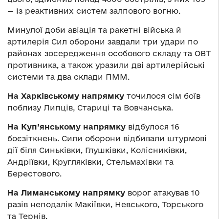
— із реактивних систем залпового вогню.
Минулої доби авіація та ракетні війська й
артилерія Сил оборони завдали три удари по
районах зосередження особового складу та ОВТ
противника, а також уразили дві артилерійські
системи та два склади ПММ.
На Харківському напрямку
точилося сім боїв
поблизу Липців, Стариці та Вовчанська.
На Куп’янському напрямку
відбулося 16
боєзіткнень. Сили оборони відбивали штурмові
дії біля Синьківки, Глушківки, Колісниківки,
Андріївки, Кругляківки, Стельмахівки та
Берестового.
На Лиманському напрямку
ворог атакував 10
разів неподалік Макіївки, Невського, Торського
та Тернів.