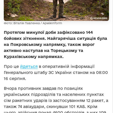
Фото: Віталія Павленка / АрміяInform
Протягом минулої доби зафіксовано 144
бойових зіткнення. Найгарячіша ситуація була
на Покровському напрямку, також ворог
активно наступав на Торецькому та
Курахівському напрямках.
Про це
йдеться
в оперативній інформації
Генерального штабу ЗС України станом на 08:00
16 серпня.
Вчора противник завдав по позиціях
українських підрозділів та населених пунктах
сім ракетних ударів із застосуванням 12 ракет, а
також 74 авіаудари, скинувши 101 КАБ. Крім
цього, здійснив понад 4600 обстрілів, з них 109