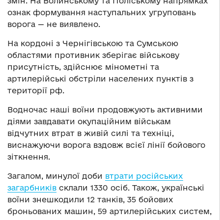
змін. На Волинському та Поліському напрямках
ознак формування наступальних угруповань
ворога — не виявлено.
На кордоні з Чернігівською та Сумською
областями противник зберігає військову
присутність, здійснює мінометні та
артилерійські обстріли населених пунктів з
території рф.
Водночас наші воїни продовжують активними
діями завдавати окупаційним військам
відчутних втрат в живій силі та техніці,
виснажуючи ворога вздовж всієї лінії бойового
зіткнення.
Загалом, минулої доби
втрати російських
загарбників
склали 1330 осіб. Також, українські
воїни знешкодили 12 танків, 35 бойових
броньованих машин, 59 артилерійських систем,