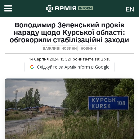
EN
Володимир Зеленський провів
нараду щодо Курської області:
обговорили стабілізаційні заходи
ВАЖЛИВІ НОВИНИ
НОВИНИ
14 Серпня 2024, 15:52
Прочитаєте за:
2
хв.
Слідкуйте за АрміяInform в Google