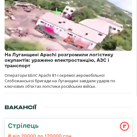
На Луганщині Apachi розгромили логістику
окупантів: уражено електростанцію, АЗС і
транспорт
Оператори ББпС Apachi 81-ї окремої аеромобільної
Слобожанської бригади на Луганщині завдали ударів по
ключових об’єктах логістики російських військ.
ВАКАНСІЇ
Стрілець
від 20000 до 120000 грн