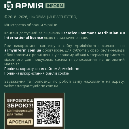
© 2018 - 2026, ІНФОРМАЦІЙНЕ АГЕНТСТВО,
Міністерство оборони України
Контент доступний за ліцензією
Creative Commons Attribution 4.0
International license
якщо не зазначено інше.
При використанні контенту з сайту АрміяInform посилання на
armyinform.com.ua
обов’язкове. Для суб’єктів у сфері онлайн-медіа
обов’язковим є розміщення у першому абзаці матеріалу прямого та
відкритого для пошукових систем гіперпосилання на цитований
матеріал.
Політика користування сайтом АрміяInform
Політика використання файлів cookie
Зауваження та пропозиції по роботі сайту надсилайте на адресу:
webmaster@armyinform.com.ua