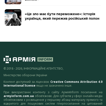
«Це зло має бути переможене»: історія
українця, який пережив російський полон
© 2018 - 2026, ІНФОРМАЦІЙНЕ АГЕНТСТВО,
Міністерство оборони України
Контент доступний за ліцензією
Creative Commons Attribution 4.0
International license
якщо не зазначено інше.
При використанні контенту з сайту АрміяInform посилання на
armyinform.com.ua
обов’язкове. Для суб’єктів у сфері онлайн-медіа
обов’язковим є розміщення у першому абзаці матеріалу прямого та
відкритого для пошукових систем гіперпосилання на цитований