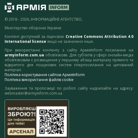
© 2018 - 2026, ІНФОРМАЦІЙНЕ АГЕНТСТВО,
Міністерство оборони України
Контент доступний за ліцензією
Creative Commons Attribution 4.0
International license
якщо не зазначено інше.
При використанні контенту з сайту АрміяInform посилання на
armyinform.com.ua
обов’язкове. Для суб’єктів у сфері онлайн-медіа
обов’язковим є розміщення у першому абзаці матеріалу прямого та
відкритого для пошукових систем гіперпосилання на цитований
матеріал.
Політика користування сайтом АрміяInform
Політика використання файлів cookie
Зауваження та пропозиції по роботі сайту надсилайте на адресу:
webmaster@armyinform.com.ua