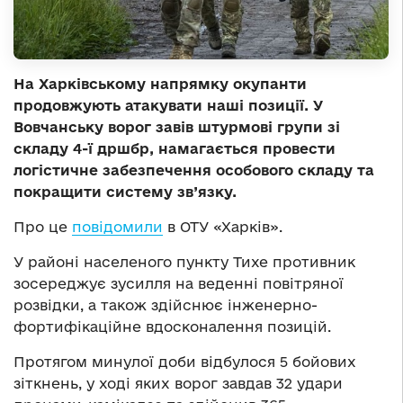
На Харківському напрямку окупанти
продовжують атакувати наші позиції. У
Вовчанську ворог завів штурмові групи зі
складу 4-ї дршбр, намагається провести
логістичне забезпечення особового складу та
покращити систему зв’язку.
Про це
повідомили
в ОТУ «Харків».
У районі населеного пункту Тихе противник
зосереджує зусилля на веденні повітряної
розвідки, а також здійснює інженерно-
фортифікаційне вдосконалення позицій.
Протягом минулої доби відбулося 5 бойових
зіткнень, у ході яких ворог завдав 32 удари