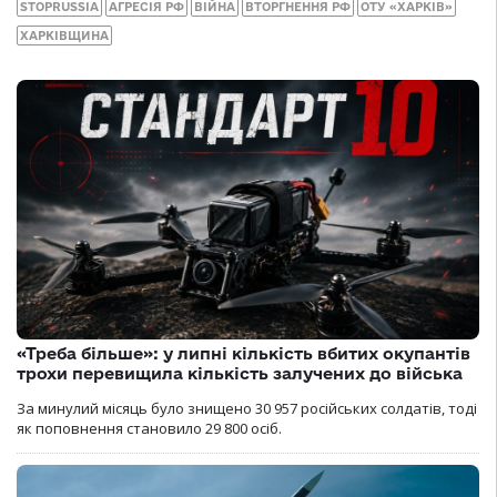
STOPRUSSIA
АГРЕСІЯ РФ
ВІЙНА
ВТОРГНЕННЯ РФ
ОТУ «ХАРКІВ»
ХАРКІВЩИНА
«Треба більше»: у липні кількість вбитих окупантів
трохи перевищила кількість залучених до війська
За минулий місяць було знищено 30 957 російських солдатів, тоді
як поповнення становило 29 800 осіб.