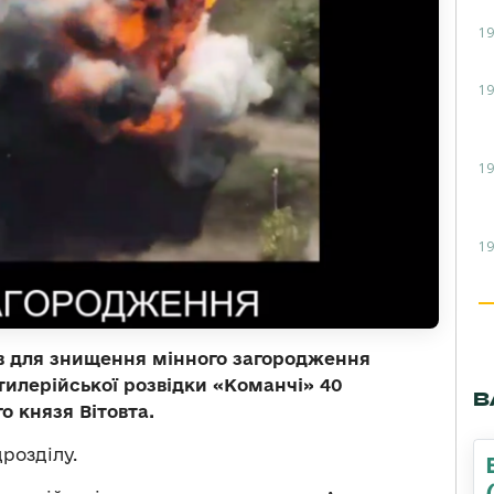
19
19
19
19
ів для знищення мінного загородження
тилерійської розвідки «Команчі» 40
В
о князя Вітовта.
дрозділу.