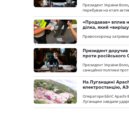
Президент України Воло
перебуває на етапі актив
«Продавав» вплив н
ділка, який «виріш
Правоохоронці затримал
Президент доручив 
проти російського
Президент України Воло
санкційної політики проти
На Луганщині Apach
електростанцію, АЗ
Оператори ББпС Apachi 8
Луганщині завдали ударів