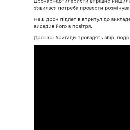
Дронарі-артилеристи вправно нищили 
з’явилася потреба провести розмінува
Наш дрон підлетів впритул до виклад
висадив його в повітря.
Дронарі бригади провадять збір, подро