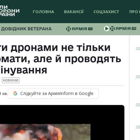
ГОЛОВНА
ВАКАНСІЇ
СОЦЗАХИСТ
ПРО 
ДОВІДНИК ВЕТЕРАНА
и дронами не тільки
20
мати, але й проводять
інування
20
НОВИНИ
Слідкуйте за АрміяInform в Google
1
хв.
20
20