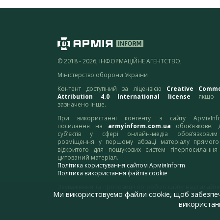
© 2018 - 2026, ІНФОРМАЦІЙНЕ АГЕНТСТВО,
Міністерство оборони України
Контент доступний за ліцензією
Creative Comm
Attribution 4.0 International license
якщо 
зазначено інше.
При використанні контенту з сайту АрміяInf
посилання на
armyinform.com.ua
обов’язкове. 
суб’єктів у сфері онлайн-медіа обов’язкови
розміщення у першому абзаці матеріалу прямого
відкритого для пошукових систем гіперпосилання
цитований матеріал.
Політика користування сайтом АрміяInform
Політика використання файлів cookie
Зауваження та пропозиції по роботі сайту надсилайте
Ми використовуємо файли cookie, щоб забезпе
адресу:
webmaster@armyinform.com.ua
використанн