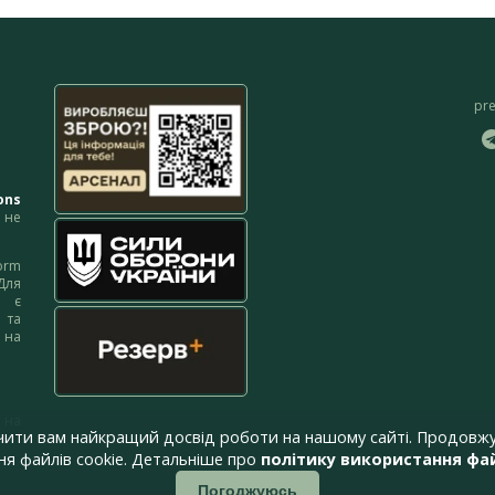
pr
ons
не
orm
Для
м є
 та
 на
 на
чити вам найкращий досвід роботи на нашому сайті. Продовжу
я файлів cookie. Детальніше про
політику використання фай
Погоджуюсь