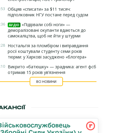
:53
Обіцяв «списати» за $11 тисяч:
підполковник НГУ постане перед судом
:36
«Підірвали собі ноги» —
АУДІО
деморалізовані окупанти вдаються до
самокаліцтва, щоб не йти у штурми
:28
Ностальгія за пломбіром і виправдання
росії коштували студенту семи років
тюрми: у Харкові засуджено «блогера»
:10
Викрито «батюшку» — зрадника: агент фсб
отримав 15 років ув’язнення
ВСІ НОВИНИ
АКАНСІЇ
Військовослужбовець
(Збройні Сили України) у