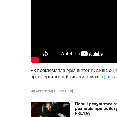
Як повідомляла АрміяInform, дивізіон 
артилерійської бригади показав
уніка
40 АРТБРИГАДА
КОМАНЧІ
Перші результати о
розповів про робот
FREYJA