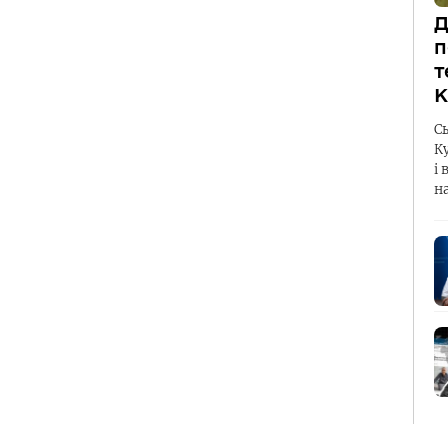
Д
п
т
К
С
К
і 
н