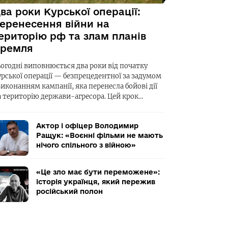
ва роки Курської операції:
еренесення війни на
ериторію рф та злам планів
ремля
ьогодні виповнюється два роки від початку
урської операції — безпрецедентної за задумом
виконанням кампанії, яка перенесла бойові дії
а територію держави-агресора. Цей крок…
Актор і офіцер Володимир
Ращук: «Воєнні фільми не мають
нічого спільного з війною»
«Це зло має бути переможене»:
історія українця, який пережив
російський полон