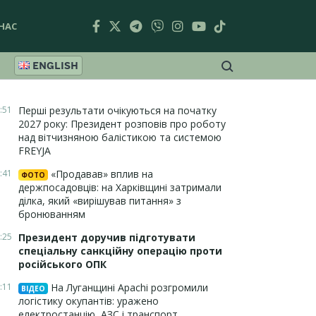
НАС
ENGLISH
:51
Перші результати очікуються на початку
2027 року: Президент розповів про роботу
над вітчизняною балістикою та системою
FREYJA
:41
«Продавав» вплив на
ФОТО
держпосадовців: на Харківщині затримали
ділка, який «вирішував питання» з
бронюванням
:25
Президент доручив підготувати
спеціальну санкційну операцію проти
російського ОПК
:11
На Луганщині Apachi розгромили
ВІДЕО
логістику окупантів: уражено
електростанцію, АЗС і транспорт