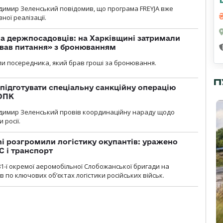
димир Зеленський повідомив, що програма FREYJA вже
ної реалізації.
а держпосадовців: на Харківщині затримали
ував питання» з бронюванням
и посередника, який брав гроші за бронювання.
П
підготувати спеціальну санкційну операцію
 ОПК
димир Зеленський провів координаційну нараду щодо
 росії.
i розгромили логістику окупантів: уражено
С і транспорт
1-ї окремої аеромобільної Слобожанської бригади на
 по ключових об’єктах логістики російських військ.