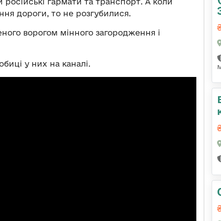
російські гармати та транспорт. А коли
ння дороги, то не розгубилися.
еного ворогом мінного загородження і
биці у них на каналі.