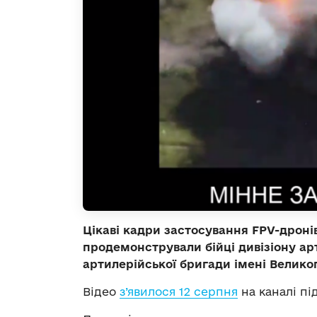
Цікаві кадри застосування FPV-дрон
продемонстрували бійці дивізіону ар
артилерійської бригади імені Великог
Відео
з’явилося 12 серпня
на каналі пі